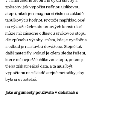
v rámci celého životního cyklu stavby a 
způsoby, jak vypočíst reálnou uhlíkovou 
stopu, nikoli jen imaginární číslo na základě 
tabulkových hodnot. Protože například ocel 
na výztuže železobetonových konstrukcí 
může mít zásadně odlišnou uhlíkovou stopu 
dle způsobu výroby i místa, kde je vyráběna 
a odkud je na stavbu dovážena. Stejně tak 
další materiály. Pokud je cílem hledat řešení, 
které má nejnižší uhlíkovou stopu, potom je 
třeba získat reálná data, a ta musí být 
vypočtena na základě stejné metodiky, aby 
byla srovnatelná. 
Jaké argumenty používáte v debatách s 
odpůrci udržitelných trendů, podle nichž 
narušují svobodu podnikání?
Většinu požadavků není povinné plnit, tedy 
každý má svobodu rozhodnout se, že tyto 
trendy ve svém podnikání následovat 
nebude. Může se stát, že přijde o zákazníky, 