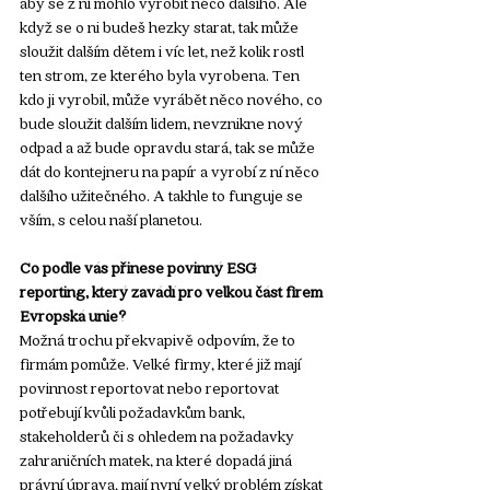
aby se z ní mohlo vyrobit něco dalšího. Ale 
když se o ni budeš hezky starat, tak může 
sloužit dalším dětem i víc let, než kolik rostl 
ten strom, ze kterého byla vyrobena. Ten 
kdo ji vyrobil, může vyrábět něco nového, co 
bude sloužit dalším lidem, nevznikne nový 
odpad a až bude opravdu stará, tak se může 
dát do kontejneru na papír a vyrobí z ní něco 
dalšího užitečného. A takhle to funguje se 
vším, s celou naší planetou. 
Co podle vás přinese povinný ESG 
reporting, který zavádí pro velkou část firem 
Evropská unie?
Možná trochu překvapivě odpovím, že to 
firmám pomůže. Velké firmy, které již mají 
povinnost reportovat nebo reportovat 
potřebují kvůli požadavkům bank, 
stakeholderů či s ohledem na požadavky 
zahraničních matek, na které dopadá jiná 
právní úprava, mají nyní velký problém získat 