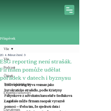
Příspěvek
Vše
20. 4.
Minut čtení: 3
Vše
ESG reporting není strašák.
Podcast
Firmám pomůže udělat
Článek
pořádek v datech i byznysu
Tváře Udržitelnosti
ESG reporting bývá vnímán jako 
byrokratické strašidlo, podle Kristýny 
Expertní rozhovory
Faltýnkové z advokátní kanceláře Sedláková 
Legal ale může firmám naopak výrazně 
Z médií
pomoci – třeba tím, že sjednotí data i 
Live stream