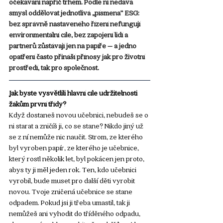
očekávání napříč trhem. Podle ní nedává 
smysl oddělovat jednotlivá „písmena“ ESG: 
bez správně nastaveného řízení nefungují 
environmentální cíle, bez zapojení lidí a 
partnerů zůstávají jen na papíře – a jedno 
opatření často přináší přínosy jak pro životní 
prostředí, tak pro společnost.
Jak byste vysvětlili hlavní cíle udržitelnosti 
žákům první třídy? 
Když dostaneš novou učebnici, nebudeš se o 
ni starat a zničíš ji, co se stane? Nikdo jiný už 
se z ní nemůže nic naučit. Strom, ze kterého 
byl vyroben papír, ze kterého je učebnice, 
který rostl několik let, byl pokácen jen proto, 
abys ty ji měl jeden rok. Ten, kdo učebnici 
vyrobil, bude muset pro další děti vyrobit 
novou. Tvoje zničená učebnice se stane 
odpadem. Pokud jsi ji třeba umastil, tak ji 
nemůžeš ani vyhodit do tříděného odpadu, 