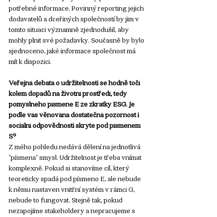
potřebné informace. Povinný reporting jejich 
dodavatelů a dceřiných společností by jim v 
tomto situaci významně zjednodušil, aby 
mohly plnit své požadavky. Současně by bylo 
sjednoceno, jaké informace společnost má 
mít k dispozici.
Veřejná debata o udržitelnosti se hodně točí 
kolem dopadů na životní prostředí, tedy 
pomyslného písmene E ze zkratky ESG. Je 
podle vás věnována dostatečná pozornost i 
sociální odpovědnosti skryté pod písmenem 
S?
Z mého pohledu nedává dělení na jednotlivá 
"písmena" smysl. Udržitelnost je třeba vnímat 
komplexně. Pokud si stanovíme cíl, který 
teoreticky spadá pod písmeno E, ale nebude 
k němu nastaven vnitřní systém v rámci G, 
nebude to fungovat. Stejně tak, pokud 
nezapojíme stakeholdery a nepracujeme s 