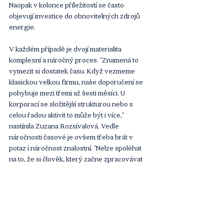
Naopak v kolonce příležitostí se často 
objevují investice do obnovitelných zdrojů 
energie.
V každém případě je dvojí materialita 
komplexní a náročný proces. "Znamená to 
vymezit si dostatek času. Když vezmeme 
klasickou velkou firmu, naše doporučení se 
pohybuje mezi třemi až šesti měsíci. U 
korporací se složitější strukturou nebo s 
celou řadou aktivit to může být i více," 
nastínila Zuzana Rozsívalová. Vedle 
náročnosti časové je ovšem třeba brát v 
potaz i náročnost znalostní. "Nelze spoléhat 
na to, že si člověk, který začne zpracovávat 
dvojí materialitu, přečte legislativu a bude to 
umět z hodiny na hodinu nebo ze dne na den. 
Související legislativa je poměrně rozsáhlá, 
takže je nutná odborná připravenost, ať už 
interní nebo externí," upozornila Zuzana 