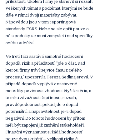
příležitostí. Úkolem firmy je stanovit si rozsah 
veškerých témat a podtémat, kterými se bude 
dále v rámci dvojí materiality zabývat. 
Nápovědou jsou v tom reportingové 
standardy ESRS. Nelze se ale opřít pouze o 
ně a podniky se musí zamyslet i nad specifiky 
svého odvětví.
Ve třetí fázi nastává samotné hodnocení 
dopadů, rizik a příležitostí. "Jde o část, nad 
kterou firmy tráví nejvíce času z celého 
procesu," upozornila Tereza Sedlmajerová. V 
případě dopadů vyplývá z nastavené 
metodiky povinnost zhodnotit čtyři kritéria, a 
to míru závažnosti či přínosu, rozsah, 
pravděpodobnost, pokud jde o dopad 
potenciální, a napravitelnost, je-li dopad 
negativní. Do tohoto hodnocení by přitom 
měli být zapojeni již zmínění stakeholdeři. 
Finanční významnost si žádá hodnocení 
pouze dvou kritérií – velikosti rizika či 