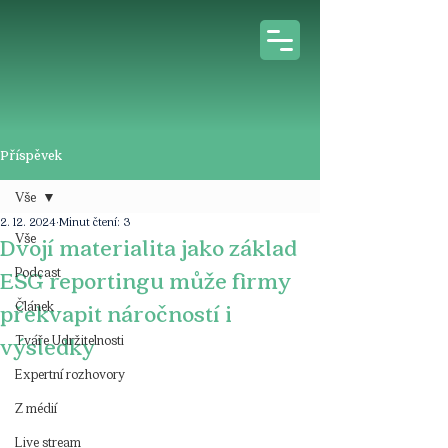
Příspěvek
Vše
2. 12. 2024
Minut čtení: 3
Vše
Dvojí materialita jako základ
Podcast
ESG reportingu může firmy
Článek
překvapit náročností i
Tváře Udržitelnosti
výsledky
Expertní rozhovory
Z médií
Live stream