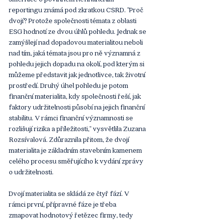
reportingu známá pod zkratkou CSRD. "Proč 
dvojí? Protože společnosti témata z oblasti 
ESG hodnotí ze dvou úhlů pohledu. Jednak se 
zamýšlejí nad dopadovou materialitou neboli 
nad tím, jaká témata jsou pro ně významná z 
pohledu jejich dopadu na okolí, pod kterým si 
můžeme představit jak jednotlivce, tak životní 
prostředí. Druhý úhel pohledu je potom 
finanční materialita, kdy společnosti řeší, jak 
faktory udržitelnosti působí na jejich finanční 
stabilitu. V rámci finanční významnosti se 
rozlišují rizika a příležitosti," vysvětlila Zuzana 
Rozsívalová. Zdůraznila přitom, že dvojí 
materialita je základním stavebním kamenem 
celého procesu směřujícího k vydání zprávy 
o udržitelnosti.
Dvojí materialita se skládá ze čtyř fází. V 
rámci první, přípravné fáze je třeba 
zmapovat hodnotový řetězec firmy, tedy 