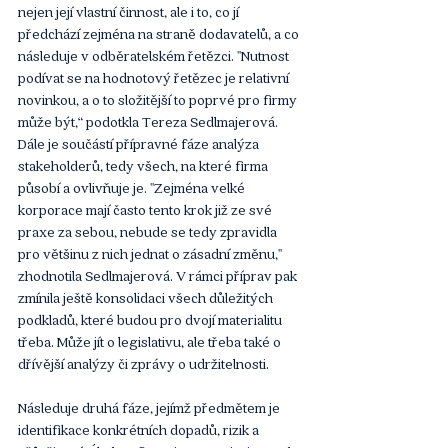
nejen její vlastní činnost, ale i to, co jí 
předchází zejména na straně dodavatelů, a co 
následuje v odběratelském řetězci. "Nutnost 
podívat se na hodnotový řetězec je relativní 
novinkou, a o to složitější to poprvé pro firmy 
může být,“ podotkla Tereza Sedlmajerová. 
Dále je součástí přípravné fáze analýza 
stakeholderů, tedy všech, na které firma 
působí a ovlivňuje je. "Zejména velké 
korporace mají často tento krok již ze své 
praxe za sebou, nebude se tedy zpravidla 
pro většinu z nich jednat o zásadní změnu," 
zhodnotila Sedlmajerová. V rámci příprav pak 
zmínila ještě konsolidaci všech důležitých 
podkladů, které budou pro dvojí materialitu 
třeba. Může jít o legislativu, ale třeba také o 
dřívější analýzy či zprávy o udržitelnosti.
Následuje druhá fáze, jejímž předmětem je 
identifikace konkrétních dopadů, rizik a 