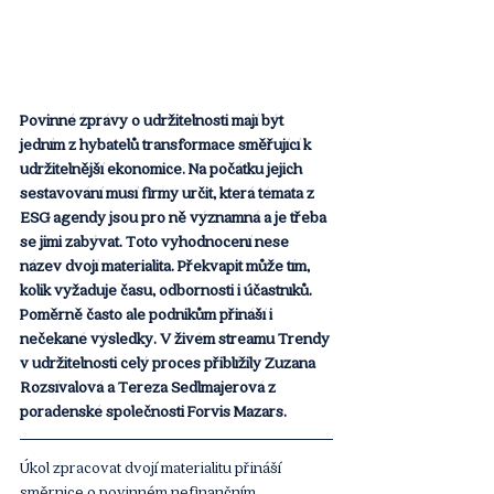
Povinné zprávy o udržitelnosti mají být 
jedním z hybatelů transformace směřující k 
udržitelnější ekonomice. Na počátku jejich 
sestavování musí firmy určit, která témata z 
ESG agendy jsou pro ně významná a je třeba 
se jimi zabývat. Toto vyhodnocení nese 
název dvojí materialita. Překvapit může tím, 
kolik vyžaduje času, odbornosti i účastníků. 
Poměrně často ale podnikům přináší i 
nečekané výsledky. V živém streamu Trendy 
v udržitelnosti celý proces přiblížily Zuzana 
Rozsívalová a Tereza Sedlmajerová z 
poradenské společnosti Forvis Mazars.
Úkol zpracovat dvojí materialitu přináší 
směrnice o povinném nefinančním 