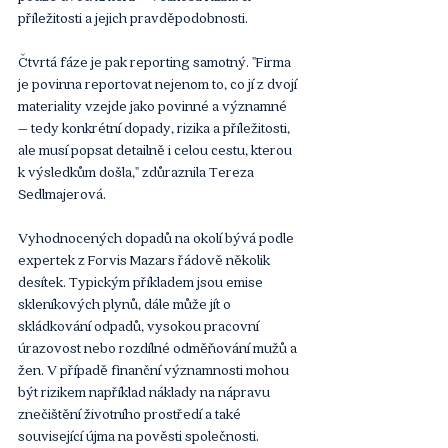
příležitosti a jejich pravděpodobnosti.
Čtvrtá fáze je pak reporting samotný. "Firma 
je povinna reportovat nejenom to, co jí z dvojí 
materiality vzejde jako povinné a významné 
– tedy konkrétní dopady, rizika a příležitosti, 
ale musí popsat detailně i celou cestu, kterou 
k výsledkům došla," zdůraznila Tereza 
Sedlmajerová.
Vyhodnocených dopadů na okolí bývá podle 
expertek z Forvis Mazars řádově několik 
desítek. Typickým příkladem jsou emise 
skleníkových plynů, dále může jít o 
skládkování odpadů, vysokou pracovní 
úrazovost nebo rozdílné odměňování mužů a 
žen. V případě finanční významnosti mohou 
být rizikem například náklady na nápravu 
znečištění životního prostředí a také 
související újma na pověsti společnosti. 