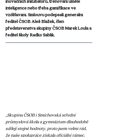
inovačních inkubátorů, trénování umělé 
inteligence nebo třeba gamifikace ve 
vzdělávání. Smlouvu podepsali generální 
ředitel ČSOB Aleš Blažek, člen 
představenstva skupiny ČSOB Marek Loula a 
ředitel školy Radko Sáblík.
„Skupina ČSOB i Smíchovská střední 
průmyslová škola a gymnázium dlouhodobě 
sdílejí stejné hodnoty, proto jsem velmi rád, 
že naše spolupráce získala oficiální rámec. 