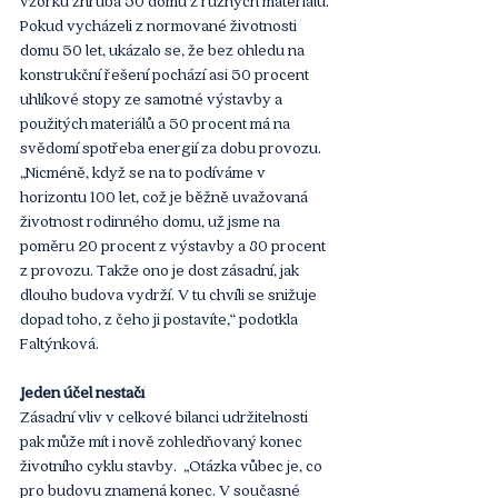
Pokud vycházeli z normované životnosti 
domu 50 let, ukázalo se, že bez ohledu na 
konstrukční řešení pochází asi 50 procent 
uhlíkové stopy ze samotné výstavby a 
použitých materiálů a 50 procent má na 
svědomí spotřeba energií za dobu provozu. 
„Nicméně, když se na to podíváme v 
horizontu 100 let, což je běžně uvažovaná 
životnost rodinného domu, už jsme na 
poměru 20 procent z výstavby a 80 procent 
z provozu. Takže ono je dost zásadní, jak 
dlouho budova vydrží. V tu chvíli se snižuje 
dopad toho, z čeho ji postavíte,“ podotkla 
Faltýnková.
Jeden účel nestačí
Zásadní vliv v celkové bilanci udržitelnosti 
pak může mít i nově zohledňovaný konec 
životního cyklu stavby.  „Otázka vůbec je, co 
pro budovu znamená konec. V současné 