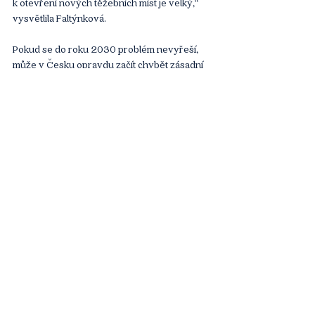
k otevření nových těžebních míst je velký,“ 
vysvětlila Faltýnková.
Pokud se do roku 2030 problém nevyřeší, 
může v Česku opravdu začít chybět zásadní 
stavební materiál. Alternativou, o níž se dnes 
často hovoří v souvislosti se zaváděním 
cirkulární ekonomiky, je využití 
recyklovaných materiálů ze starých staveb. 
„Ze současných čísel vychází, že recykláty 
můžou pokrýt deset až 15 procent spotřeby 
stavebních materiálů v České republice, a to 
s ohledem na technologické postupy,“ 
vyčíslila Faltýnková. Různé materiálové 
inovace podle ní paradoxně někdy recyklaci 
znemožňují, protože když vznikají hybridy 
jako dřevoplasty, jejich přepracování a 
opětovné využití bývá problém. Ideální jsou 
v tomto směru čisté materiály, jak ostatně 
ukazují třeba staré hrady. Když přestaly 
sloužit jako šlechtická sídla, lidé z okolí je 