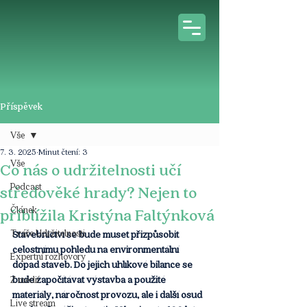
Příspěvek
Vše
7. 3. 2025
Minut čtení: 3
Vše
Co nás o udržitelnosti učí
Podcast
středověké hrady? Nejen to
Článek
přiblížila Kristýna Faltýnková
Tváře Udržitelnosti
Stavebnictví se bude muset přizpůsobit 
celostnímu pohledu na environmentální 
Expertní rozhovory
dopad staveb. Do jejich uhlíkové bilance se 
bude započítávat výstavba a použité 
Z médií
materiály, náročnost provozu, ale i další osud 
Live stream