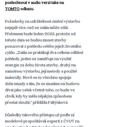
poslechnout v audio verzi také na 
TOMTO
 odkazu.
Požadavky na udržitelnost změní výstavbu 
nejspíš více, než se zatím může zdát. 
Přelomem bude leden 2028, protože od 
tohoto data se budou muset stavby 
posuzovat z pohledu celého jejich životního 
cyklu. „Zatím se praktikují dva celkem odlišné 
pohledy, jeden se zaměřuje na využití 
energie za dobu života stavby, druhý na 
samotnou výstavbu, její metody a použité 
materiály. Nově se to všechno spojuje 
dohromady s tím, že se musíme na budovu 
dívat jako celek včetně toho, co bude ve 
chvíli, kdy by měla nějakým způsobem 
přestat sloužit,“ přiblížila Faltýnková. 
Důsledky takového přístupu už podle ní 
modelově propočítávali experti z ČVUT na 
vzorku zhruba 50 domů z různých materiálů. 