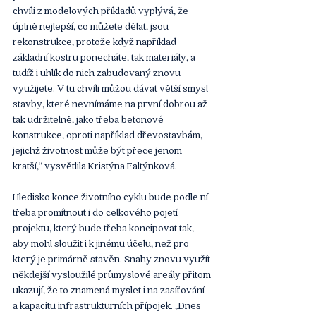
chvíli z modelových příkladů vyplývá, že 
úplně nejlepší, co můžete dělat, jsou 
rekonstrukce, protože když například 
základní kostru ponecháte, tak materiály, a 
tudíž i uhlík do nich zabudovaný znovu 
využijete. V tu chvíli můžou dávat větší smysl 
stavby, které nevnímáme na první dobrou až 
tak udržitelně, jako třeba betonové 
konstrukce, oproti například dřevostavbám, 
jejichž životnost může být přece jenom 
kratší,“ vysvětlila Kristýna Faltýnková.
Hledisko konce životního cyklu bude podle ní 
třeba promítnout i do celkového pojetí 
projektu, který bude třeba koncipovat tak, 
aby mohl sloužit i k jinému účelu, než pro 
který je primárně stavěn. Snahy znovu využít 
někdejší vysloužilé průmyslové areály přitom 
ukazují, že to znamená myslet i na zasíťování 
a kapacitu infrastrukturních přípojek. „Dnes 