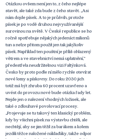
Otázkou ovšem není jen to, z čeho nejlépe 
stavět, ale také zda bude z čeho stavět. „Asi 
nám dojde písek. A to je průšvih, protože 
písek je po vodě druhou nejvyužívanější 
surovinou na světě. V České republice se ho 
ročně spotřebuje nějakých jedenáct milionů 
tun a nelze přitom použít jen tak jakýkoliv 
písek. Například ten pouštní je příliš ohlazený 
větrem a ve stavebnictví nemá uplatnění,“ 
předestřela neudržitelnou vizi Faltýnková. 
Česko by proto podle ní mělo rychle otevírat 
nové lomy a pískovny. Do roku 2030 jich 
totiž má být zhruba 60 procent uzavřeno a 
uvést do provozu nové bude otázka řady let. 
Nejde jen o nalezení vhodných ložisek, ale 
také o zdlouhavé povolovací procesy. 
„Projevuje se tu takový ten klasický problém, 
kdy by všichni písek na výstavbu chtěli, ale 
nechtějí, aby se jim těžil za barákem a kolem 
jezdili těžce naložené náklaďáky, takže odpor 