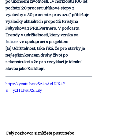
po ukončení životnosti. „V horizontu 100 let 
pochází 20 procent uhlíkové stopy z 
výstavby a 80 procent z provozu,“ přibližuje 
výsledky aktuálních propočtů Kristýna 
Faltýnková z PRK Partners. V podcastu 
Trendy v udržitelnosti, který vzniká na 
Info.cz
 ve spolupráci s projektem 
[ta] Udržitelnost, také říká, že pro stavby je 
nejlepším koncem druhý život po 
rekonstrukci a že pro recyklaci je ideální 
stavba jako Karlštejn.
https://youtu.be/vSz4nAoHUX4?
si=_yzITLIviuX2huIy
Celý rozhovor si můžete pustit nebo 