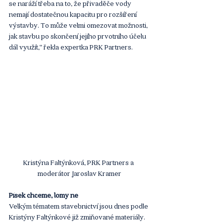
se naráží třeba na to, že přivaděče vody 
nemají dostatečnou kapacitu pro rozšíření 
výstavby. To může velmi omezovat možnosti, 
jak stavbu po skončení jejího prvotního účelu 
dál využít,“ řekla expertka PRK Partners.
Kristýna Faltýnková, PRK Partners a 
moderátor Jaroslav Kramer
Písek chceme, lomy ne
Velkým tématem stavebnictví jsou dnes podle 
Kristýny Faltýnkové již zmiňované materiály. 