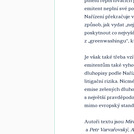
plnění reportovacích 
emitent neplní své po
Nařízení překračuje 
způsob, jak vydat „ne
poskytnout co nejvyšš
z „greenwashingu“, kt
Je však také třeba vz
emitentům také vyhovu
dluhopisy podle Naříz
litigační rizika. Nic
emise zelených dluho
s největší pravděpod
mimo evropský stand
Autoři textu jsou 
Mir
 a
 Petr Varvařovský, A