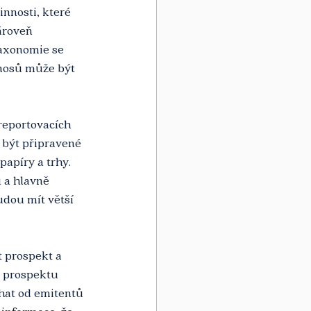
nnosti, které 
ároveň 
axonomie se 
ýnosů může být 
reportovacích 
 být připravené 
apíry a trhy. 
 a hlavně 
dou mít větší 
 prospekt a 
e prospektu 
at od emitentů 