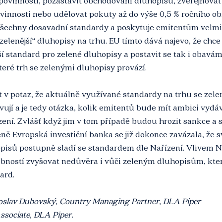
povinností, pozastavit obchodování dluhopisů, zveřejňovat
vinnosti nebo udělovat pokuty až do výše 0,5 % ročního ob
všechny dosavadní standardy a poskytuje emitentům velmi
jzelenější“ dluhopisy na trhu. EU tímto dává najevo, že chc
í standard pro zelené dluhopisy a postavit se tak i obavám
eré trh se zelenými dluhopisy provází.
ít v potaz, že aktuálně využívané standardy na trhu se zel
jí a je tedy otázka, kolik emitentů bude mít ambici vydáv
ení. Zvlášť když jim v tom případě budou hrozit sankce a s
méně Evropská investiční banka se již dokonce zavázala, že 
pisů postupně sladí se standardem dle Nařízení. Vlivem N
obností zvyšovat nedůvěra i vůči zeleným dluhopisům, kter
ard.
oslav Dubovský, Country Managing Partner, DLA Piper
ssociate, DLA Piper. 