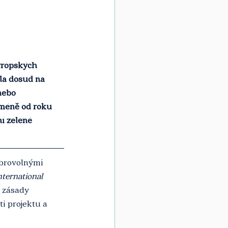
vropských 
la dosud na 
nebo 
jméně od roku 
í zelené 
obrovolnými 
nternational 
 zásady 
i projektu a 