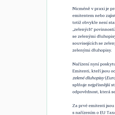
Nicméně v praxi je pr
emitentem nebo zajis
totiž obvykle není st
„zelených“ povinností
se zelenými dluhopis
souvisejících se zelen
zelenými dluhopisy. 
Nařízení nyní poskytu
Emitenti, kteří jsou 
zelené dluhopisy
 (
Euro
splňuje nejpřísnější s
odpovědnost, která se
Za prvé emitenti jsou
s nařízením o EU Tax