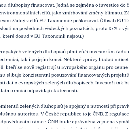
hou dluhopisy financovat. Jedná se zejména o investice do či
 environmentálních cílů, jako zmírňování změny klimatu. Z
nesmí žádný z cílů EU Taxonomie poškozovat. (Obsah EU T
islosti na posledních vědeckých poznatcích, proto 15 % z v
, které dosud v EU Taxonomii nejsou.)
vropských zelených dluhopisů plnit vůči investorům řadu 
před emisí, tak i po jejím konci. Některé zprávy budou muset
i, kteří se nově registrují u Evropského orgánu pro cenné p
mu slibuje konzistentní posuzování financovaných projektů
i dat o evropských zelených dluhopisech. Investoři tak bu
 data o emisi odpovídají skutečnosti.
itentů zelených dluhopisů je spojený s nutností připravit
říslušnou autoritou. V České republice to je ČNB. Z regulac
 odpovědnostní rámec. ČNB bude oprávněna zejména vymáh