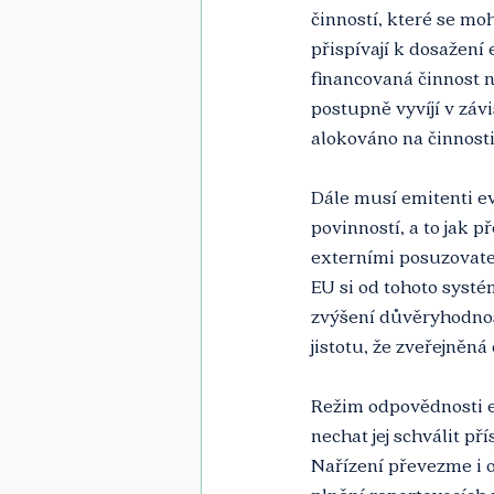
činností, které se mo
přispívají k dosažení
financovaná činnost 
postupně vyvíjí v záv
alokováno na činnosti
Dále musí emitenti e
povinností, a to jak 
externími posuzovatel
EU si od tohoto systé
zvýšení důvěryhodnost
jistotu, že zveřejněná
Režim odpovědnosti em
nechat jej schválit p
Nařízení převezme i