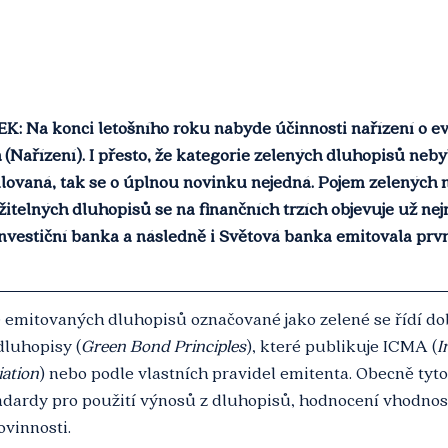
Na konci letošního roku nabyde účinnosti nařízení o e
(Nařízení). I přesto, že kategorie zelených dluhopisů neby
lovaná, tak se o úplnou novinku nejedná. Pojem zelených 
itelných dluhopisů se na finančních trzích objevuje už ne
nvestiční banka a následně i Světová banka emitovala prvn
ě emitovaných dluhopisů označované jako zelené se řídí d
dluhopisy (
Green Bond Principles
), které publikuje ICMA (
I
iation
) nebo podle vlastních pravidel emitenta. Obecně tyto
dardy pro použití výnosů z dluhopisů, hodnocení vhodnost
vinnosti.