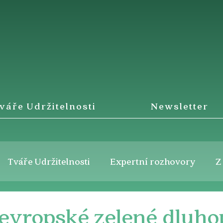
váře Udržitelnosti
Newsletter
Tváře Udržitelnosti
Expertní rozhovory
Z
 evropské zelené dluho