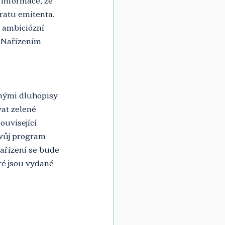
 informace, že 
ratu emitenta.
 ambiciózní 
e Nařízením 
 
enými dluhopisy 
at zelené 
ouvisející 
svůj program 
ařízení se bude 
é jsou vydané 