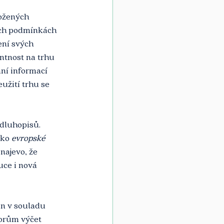
ožených 
ích podmínkách 
ení svých 
ntnost na trhu 
ní informací 
užití trhu se 
dluhopisů. 
ako 
evropské 
 najevo, že 
uce i nová 
án v souladu 
orům výčet 