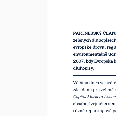
PARTNERSKÝ ČLÁNEK: 
zelených dluhopisech 
evropské úrovni regu
environmentálně udrž
2007, kdy Evropská i
dluhopisy.
Většina dnes ve svět
zásadami pro zelené 
Capital Markets Assoc
obsahují zejména stan
různé reportingové po