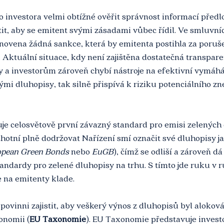
o investora velmi obtížné ověřit správnost informací předl
tit, aby se emitent svými zásadami vůbec řídil. Ve smluvn
anovena žádná sankce, která by emitenta postihla za poruš
. Aktuální situace, kdy není zajištěna dostatečná transpare
y a investorům zároveň chybí nástroje na efektivní vymáhá
ými dluhopisy, tak silně přispívá k riziku potenciálního zne
je celosvětově první závazný standard pro emisi zelených 
ochotní plně dodržovat Nařízení smí označit své dluhopisy j
pean Green Bonds 
nebo
 EuGB
), čímž se odliší a zároveň dá
tandardy pro zelené dluhopisy na trhu. S tímto jde ruku v r
 na emitenty klade.
 povinni zajistit, aby veškerý výnos z dluhopisů byl alokov
onomii (
EU Taxonomie
). EU Taxonomie představuje invest