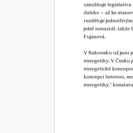
umožňuje legislativa
daleko – až ke stano
rozděluje jednotlivým
ještě nenazrál, takže 
Fujanová.
V Rakousku už jsou p
energetiky. V Česku j
energetické koncepce.
koncepci hotovou, mo
energetiky,“ konstat