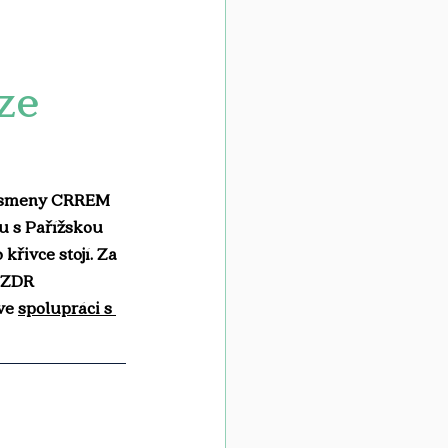
ze
d písmeny CRREM 
u s Pařížskou 
křivce stojí. Za 
a ZDR 
ve 
spolupráci s 