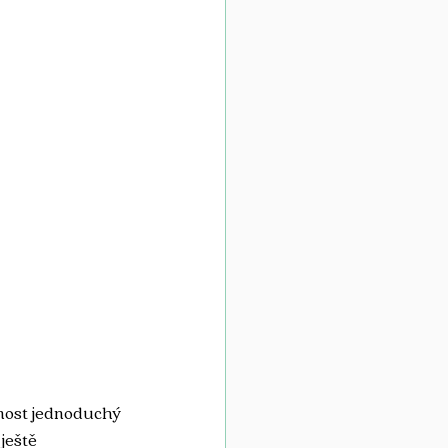
lnost jednoduchý 
ještě 