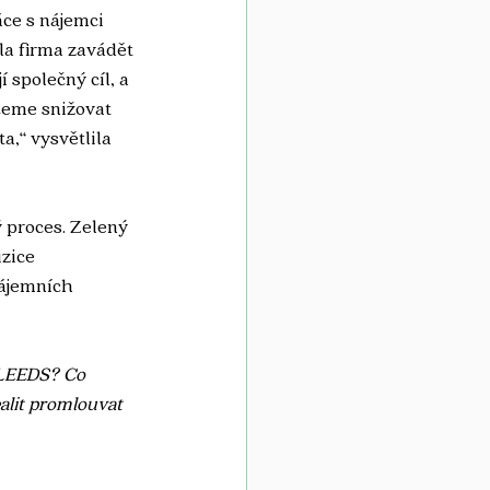
áce s nájemci 
la firma zavádět 
 společný cíl, a 
hceme snižovat 
,“ vysvětlila 
proces. Zelený 
zice 
ájemních 
 LEEDS? Co 
alit promlouvat 