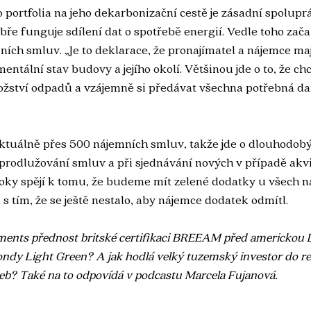
o portfolia na jeho dekarbonizační cestě je zásadní spolupr
bře funguje sdílení dat o spotřebě energií. Vedle toho zača
ích smluv. „Je to deklarace, že pronajímatel a nájemce mají
mentální stav budovy a jejího okolí. Většinou jde o to, že c
žství odpadů a vzájemně si předávat všechna potřebná data
tuálně přes 500 nájemních smluv, takže jde o dlouhodobý 
 prodlužování smluv a při sjednávání nových v případě akvi
roky spějí k tomu, že budeme mít zelené dodatky u všech n
s tím, že se ještě nestalo, aby nájemce dodatek odmítl.
ments přednost britské certifikaci BREEAM před americkou
fondy Light Green? A jak hodlá velký tuzemský investor do re
b? Také na to odpovídá v podcastu Marcela Fujanová.