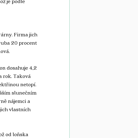
ož je podle 
árny. Firma jich 
ruba 20 procent 
ová. 
kon dosahuje 4,2 
 rok. Taková 
ktřinou netopí. 
yšším slunečním 
rně nájemci a 
ich vlastních 
ož od loňska 