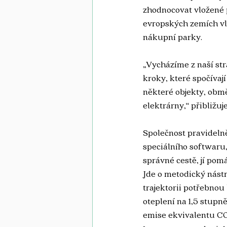
zhodnocovat vložené p
evropských zemích vla
nákupní parky.
„Vycházíme z naší str
kroky, které spočívaj
některé objekty, obmě
elektrárny,“ přibližu
Společnost pravidelně
speciálního softwaru,
správné cestě, jí po
Jde o metodický nástr
trajektorii potřebnou
oteplení na 1,5 stupn
emise ekvivalentu C