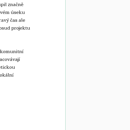
pil značně 
sovém úseku 
ravý čas ale 
 osud projektu 
 komunitní 
acovávají 
etickou 
okální 