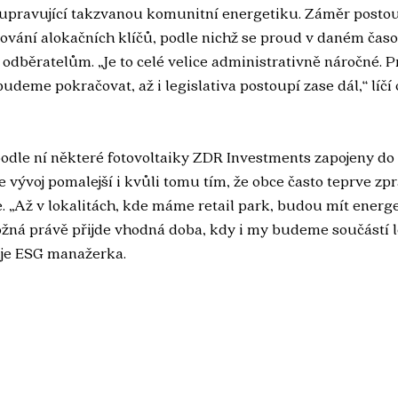
 upravující takzvanou komunitní energetiku. Záměr postou
vování alokačních klíčů, podle nichž se proud v daném ča
 odběratelům. „Je to celé velice administrativně náročné. P
budeme pokračovat, až i legislativa postoupí zase dál,“ líčí
odle ní některé fotovoltaiky ZDR Investments zapojeny do
e vývoj pomalejší i kvůli tomu tím, že obce často teprve zpr
 „Až v lokalitách, kde máme retail park, budou mít energ
žná právě přijde vhodná doba, kdy i my budeme součástí l
uje ESG manažerka.