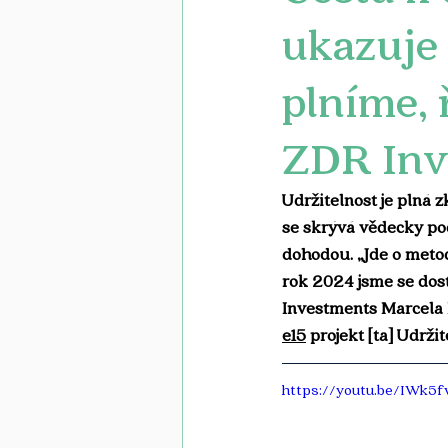
ukazuje
plníme, 
ZDR Inv
Udržitelnost je plná z
se skrývá vědecky pod
dohodou. „Jde o metodu
rok 2024 jsme se dost
Investments Marcela F
e15
 projekt [ta] Udržit
https://youtu.be/IWk5f