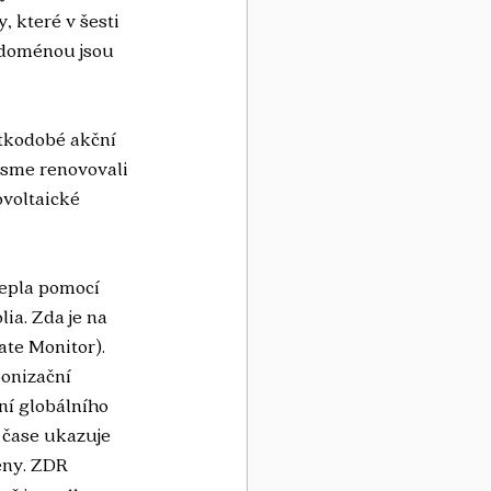
 které v šesti 
í doménou jsou 
átkodobé akční 
jsme renovovali 
voltaické 
tepla pomocí 
ia. Zda je na 
te Monitor). 
onizační 
ní globálního 
 čase ukazuje 
eny. ZDR 