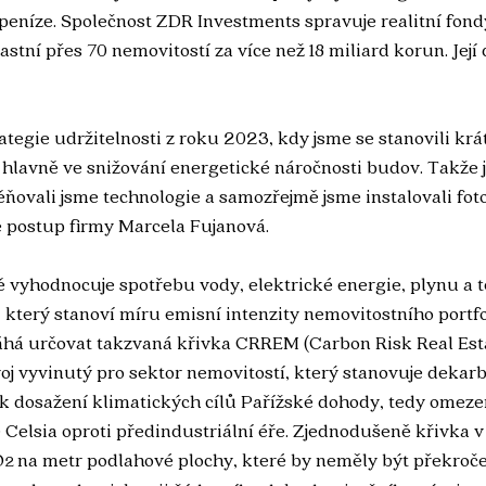
eníze. Společnost ZDR Investments spravuje realitní fondy,
stní přes 70 nemovitostí za více než 18 miliard korun. Jej
ategie udržitelnosti z roku 2023, kdy jsme se stanovili kr
í hlavně ve snižování energetické náročnosti budov. Takže 
ňovali jsme technologie a samozřejmě jsme instalovali foto
je postup firmy Marcela Fujanová. 
 vyhodnocuje spotřebu vody, elektrické energie, plynu a 
 který stanoví míru emisní intenzity nemovitostního portfol
máhá určovat takzvaná křivka CRREM (Carbon Risk Real Esta
oj vyvinutý pro sektor nemovitostí, který stanovuje dekarb
 k dosažení klimatických cílů Pařížské dohody, tedy omeze
ě Celsia oproti předindustriální éře. Zjednodušeně křivka v
O
na metr podlahové plochy, které by neměly být překroč
2 