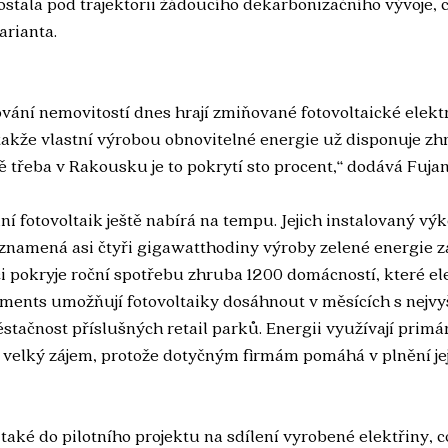
ostala pod trajektorii žádoucího dekarbonizačního vývoje, c
arianta.
ování nemovitostí dnes hrají zmiňované fotovoltaické elektr
 takže vlastní výrobou obnovitelné energie už disponuje zh
ě třeba v Rakousku je to pokrytí sto procent,“ dodává Fujan
ní fotovoltaik ještě nabírá na tempu. Jejich instalovaný vý
namená asi čtyři gigawatthodiny výroby zelené energie za
i pokryje roční spotřebu zhruba 1200 domácností, které ele
ments umožňují fotovoltaiky dosáhnout v měsících s nejv
stačnost příslušných retail parků. Energii využívají primá
i velký zájem, protože dotyčným firmám pomáhá v plnění jej
 také do pilotního projektu na sdílení vyrobené elektřiny, c