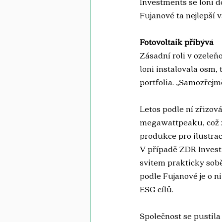
Investments se loni d
Fujanové ta nejlepší v
Fotovoltaik přibývá
Zásadní roli v ozeleň
loni instalovala osm,
portfolia. „Samozřejm
Letos podle ní zřizová
megawattpeaku, což z
produkce pro ilustrac
V případě ZDR Invest
svitem prakticky sobě
podle Fujanové je o n
ESG cílů.
Společnost se pustila