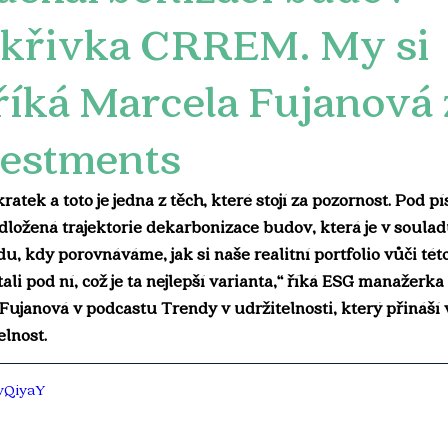
 křivka CRREM. My si
říká Marcela Fujanová 
estments
kratek a toto je jedna z těch, které stojí za pozornost. Po
ložená trajektorie dekarbonizace budov, která je v soulad
, kdy porovnáváme, jak si naše realitní portfolio vůči této 
ali pod ní, což je ta nejlepší varianta,“ říká ESG manažerk
ujanová v podcastu Trendy v udržitelnosti, který přináší 
elnost.
vQiyaY