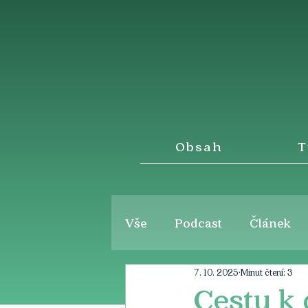
Obsah
T
Vše
Podcast
Článek
7. 10. 2025
Minut čtení: 3
Cestu k