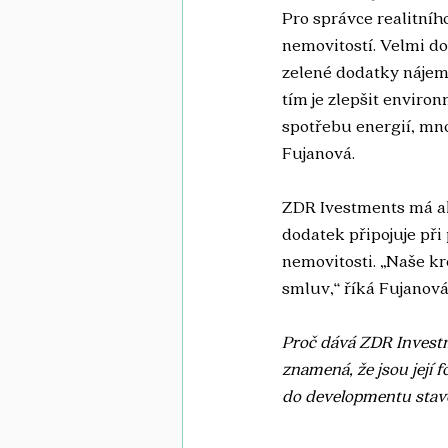
Pro správce realitníh
nemovitostí. Velmi do
zelené dodatky nájemn
tím je zlepšit environ
spotřebu energií, mno
Fujanová.
ZDR Ivestments má ak
dodatek připojuje při
nemovitosti. „Naše k
smluv,“ říká Fujanová 
Proč dává ZDR Invest
znamená, že jsou její 
do developmentu stave