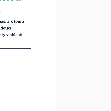
é
nás, a k tomu 
udoucí 
y v oblasti 