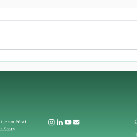
​
t je součástí
r Story
T