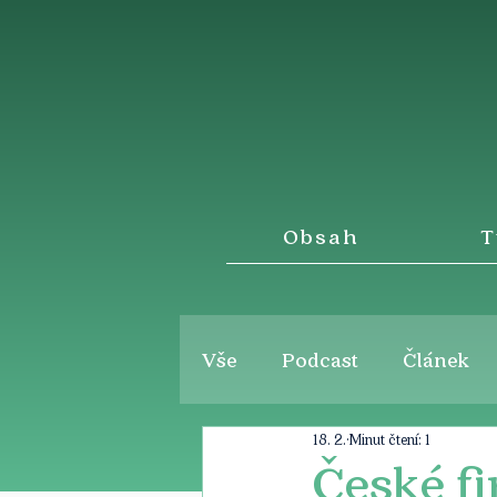
Obsah
T
Vše
Podcast
Článek
18. 2.
Minut čtení: 1
České fi