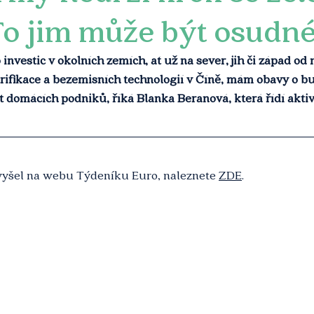
To jim může být osudn
nvestic v okolních zemích, ať už na sever, jih či západ od 
rifikace a bezemisních technologií v Číně, mám obavy o b
omácích podniků, říká Blanka Beranová, která řídí aktivit
 vyšel na webu Týdeníku Euro, naleznete 
ZDE
.