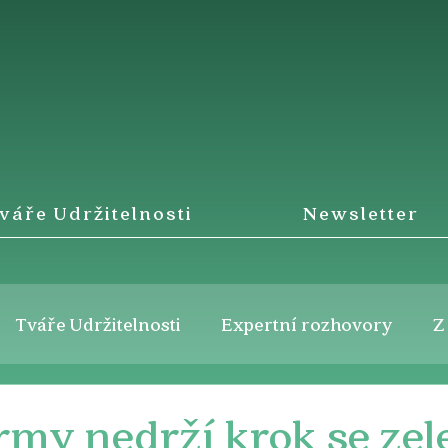
váře Udržitelnosti
Newsletter
Tváře Udržitelnosti
Expertní rozhovory
Z
rmy nedrží krok se ze