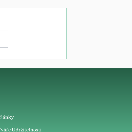
Články
váře Udržitelnosti