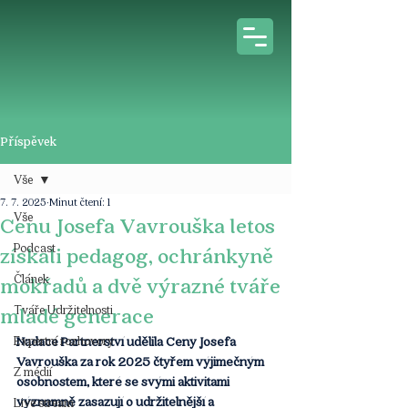
Příspěvek
Vše
7. 7. 2025
Minut čtení: 1
Vše
Cenu Josefa Vavrouška letos
Podcast
získali pedagog, ochránkyně
Článek
mokřadů a dvě výrazné tváře
Tváře Udržitelnosti
mladé generace
Expertní rozhovory
Nadace Partnerství udělila Ceny Josefa 
Vavrouška za rok 2025 čtyřem výjimečným 
Z médií
osobnostem, které se svými aktivitami 
významně zasazují o udržitelnější a 
Live stream