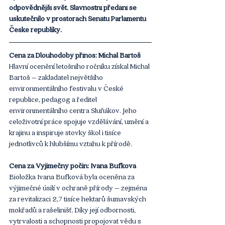
odpovědnější svět. Slavnostní předání se 
uskutečnilo v prostorách Senátu Parlamentu 
České republiky.
Cena za Dlouhodobý přínos: Michal Bartoš
Hlavní ocenění letošního ročníku získal Michal 
Bartoš – zakladatel největšího 
environmentálního festivalu v České 
republice, pedagog a ředitel 
environmentálního centra Sluňákov. Jeho 
celoživotní práce spojuje vzdělávání, umění a 
krajinu a inspiruje stovky škol i tisíce 
jednotlivců k hlubšímu vztahu k přírodě.
Cena za Výjimečný počin: Ivana Bufková
Bioložka Ivana Bufková byla oceněna za 
výjimečné úsilí v ochraně přírody – zejména 
za revitalizaci 2,7 tisíce hektarů šumavských 
mokřadů a rašelinišť. Díky její odbornosti, 
vytrvalosti a schopnosti propojovat vědu s 