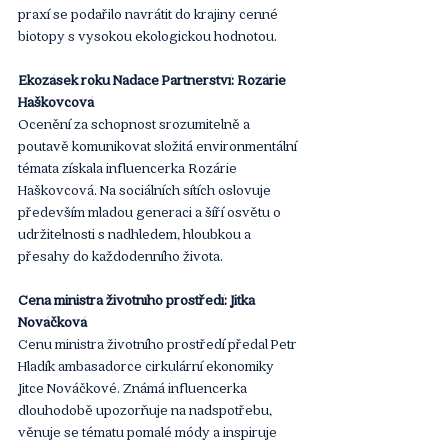
praxí se podařilo navrátit do krajiny cenné 
biotopy s vysokou ekologickou hodnotou.
Ekozásek roku Nadace Partnerství: Rozárie 
Haškovcová
Ocenění za schopnost srozumitelně a 
poutavě komunikovat složitá environmentální 
témata získala influencerka Rozárie 
Haškovcová. Na sociálních sítích oslovuje 
především mladou generaci a šíří osvětu o 
udržitelnosti s nadhledem, hloubkou a 
přesahy do každodenního života.
Cena ministra životního prostředí: Jitka 
Nováčková
Cenu ministra životního prostředí předal Petr 
Hladík ambasadorce cirkulární ekonomiky 
Jitce Nováčkové. Známá influencerka 
dlouhodobě upozorňuje na nadspotřebu, 
věnuje se tématu pomalé módy a inspiruje 