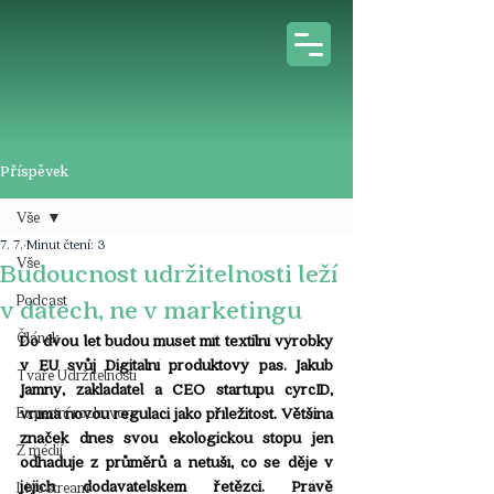
Příspěvek
Vše
7. 7.
Minut čtení: 3
Vše
Budoucnost udržitelnosti leží
Podcast
v datech, ne v marketingu
Článek
Do dvou let budou muset mít textilní výrobky 
v EU svůj Digitální produktový pas. Jakub 
Tváře Udržitelnosti
Jamný, zakladatel a CEO startupu cyrcID, 
Expertní rozhovory
vnímá novou regulaci jako příležitost. Většina 
značek dnes svou ekologickou stopu jen 
Z médií
odhaduje z průměrů a netuší, co se děje v 
jejich dodavatelském řetězci. Právě 
Live stream