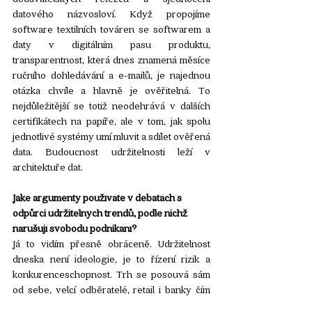
datového názvosloví. Když propojíme 
software textilních továren se softwarem a 
daty v digitálním pasu produktu, 
transparentnost, která dnes znamená měsíce 
ručního dohledávání a e-mailů, je najednou 
otázka chvíle a hlavně je ověřitelná. To 
nejdůležitější se totiž neodehrává v dalších 
certifikátech na papíře, ale v tom, jak spolu 
jednotlivé systémy umí mluvit a sdílet ověřená 
data. Budoucnost udržitelnosti leží v 
architektuře dat.
Jaké argumenty používáte v debatách s 
odpůrci udržitelných trendů, podle nichž 
narušují svobodu podnikání?
Já to vidím přesně obráceně. Udržitelnost 
dneska není ideologie, je to řízení rizik a 
konkurenceschopnost. Trh se posouvá sám 
od sebe, velcí odběratelé, retail i banky čím 
dál více požadují doložená data o produktu, a 