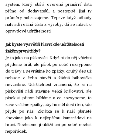
systém, který sbírá ověřená primární data 
přímo od dodavatelů, a postupně jimi ty 
průměry nahrazujeme. Teprve když odhady 
nahradí reálná čísla z výroby, dá se mluvit o 
opravdové udržitelnosti.
Jak byste vysvětlili hlavní cíle udržitelnosti 
žákům první třídy? 
Je to jako na pískovišti. Když si do něj všichni 
přijdeme hrát, ale písek po sobě rozsypeme 
do trávy a nevrátíme ho zpátky, druhý den už 
nebude z čeho stavět a žádná bábovička 
nevznikne. Udržitelnost znamená, že si na 
pískovišti rádi stavíme velká království, ale 
písek si přitom hlídáme a co rozsypeme, to 
zase vrátíme zpátky, aby ho měl dost i ten, kdo 
přijde po nás. Zkrátka se k naší planetě 
chováme jako k nejlepšímu kamarádovi na 
hraní. Nechceme jí ublížit ani po sobě nechat 
nepořádek.