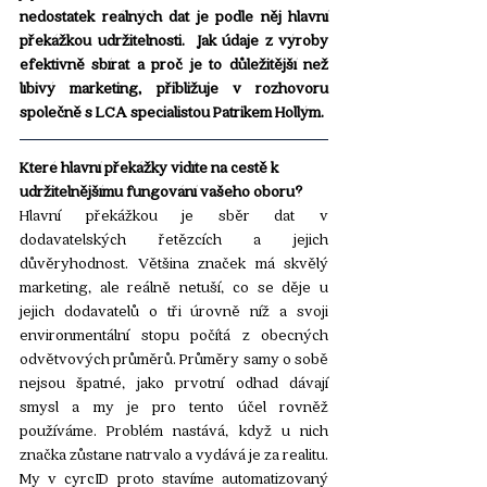
nedostatek reálných dat je podle něj hlavní 
překážkou udržitelnosti.  Jak údaje z výroby 
efektivně sbírat a proč je to důležitější než 
líbivý marketing, přibližuje v rozhovoru 
společně s LCA specialistou Patrikem Hollým.
Které hlavní překážky vidíte na cestě k 
udržitelnějšímu fungování vašeho oboru?
Hlavní překážkou je sběr dat v 
dodavatelských řetězcích a jejich 
důvěryhodnost. Většina značek má skvělý 
marketing, ale reálně netuší, co se děje u 
jejich dodavatelů o tři úrovně níž a svoji 
environmentální stopu počítá z obecných 
odvětvových průměrů. Průměry samy o sobě 
nejsou špatné, jako prvotní odhad dávají 
smysl a my je pro tento účel rovněž 
používáme. Problém nastává, když u nich 
značka zůstane natrvalo a vydává je za realitu. 
My v cyrcID proto stavíme automatizovaný 