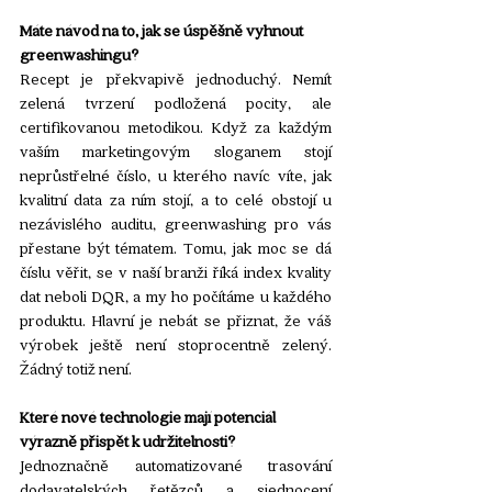
Máte návod na to, jak se úspěšně vyhnout 
greenwashingu?
Recept je překvapivě jednoduchý. Nemít 
zelená tvrzení podložená pocity, ale 
certifikovanou metodikou. Když za každým 
vaším marketingovým sloganem stojí 
neprůstřelné číslo, u kterého navíc víte, jak 
kvalitní data za ním stojí, a to celé obstojí u 
nezávislého auditu, greenwashing pro vás 
přestane být tématem. Tomu, jak moc se dá 
číslu věřit, se v naší branži říká index kvality 
dat neboli DQR, a my ho počítáme u každého 
produktu. Hlavní je nebát se přiznat, že váš 
výrobek ještě není stoprocentně zelený. 
Žádný totiž není.
Které nové technologie mají potenciál 
výrazně přispět k udržitelnosti?
Jednoznačně automatizované trasování 
dodavatelských řetězců a sjednocení 