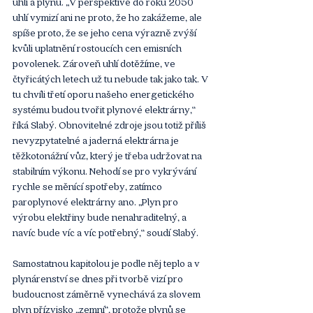
uhlí a plynu. „V perspektivě do roku 2050 
uhlí vymizí ani ne proto, že ho zakážeme, ale 
spíše proto, že se jeho cena výrazně zvýší 
kvůli uplatnění rostoucích cen emisních 
povolenek. Zároveň uhlí dotěžíme, ve 
čtyřicátých letech už tu nebude tak jako tak. V 
tu chvíli třetí oporu našeho energetického 
systému budou tvořit plynové elektrárny,“ 
říká Slabý. Obnovitelné zdroje jsou totiž příliš 
nevyzpytatelné a jaderná elektrárna je 
těžkotonážní vůz, který je třeba udržovat na 
stabilním výkonu. Nehodí se pro vykrývání 
rychle se měnící spotřeby, zatímco 
paroplynové elektrárny ano. „Plyn pro 
výrobu elektřiny bude nenahraditelný, a 
navíc bude víc a víc potřebný,“ soudí Slabý.
Samostatnou kapitolou je podle něj teplo a v 
plynárenství se dnes při tvorbě vizí pro 
budoucnost záměrně vynechává za slovem 
plyn přízvisko „zemní“, protože plynů se 