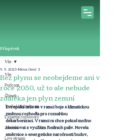
Příspěvek
Vše
9. 5. 2023
Minut čtení: 3
Vše
Bez plynu se neobejdeme ani v
Podcast
roce 2050, už to ale nebude
Článek
zdaleka jen plyn zemní
Tváře Udržitelnosti
Evropská unie se v rámci boje s klimatickou 
změnou rozhodla pro rozsáhlou 
Expertní rozhovory
dekarbonizaci. V rámci ní chce pokud možno 
skoncovat s využitím fosilních paliv. Novela 
Z médií
směrnice o energetické náročnosti budov, 
Live stream