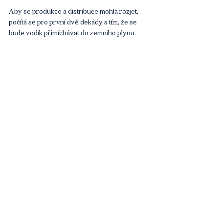
Aby se produkce a distribuce mohla rozjet, 
počítá se pro první dvě dekády s tím, že se 
bude vodík přimíchávat do zemního plynu. 
„Připravujeme se tak, abychom to dokázali do 
podílu nějakých 20 procent. Studie ukazují, 
že současné domácí spotřebiče nebude 
třeba upravovat kromě přenastavení při 
běžné revizi,“ říká Martin Slabý.
Odkud bereme plyn po odstřižení dodávek z 
Ruska a potřebujeme další terminály na LNG? 
Kde se otevírá budoucnost pro využití 
čistého vodíku? Proč je třeba se dívat na 
udržitelnost jako na trojúhelník? Celý 
rozhovor s Martinem Slabým můžete 
shlédnout 
zde
.
Live stream
Komentáře