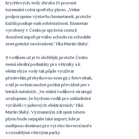
krychlových, tedy zhruba 15 procent 
tuzemské roční spotřeby plynu. „Velmi 
podporujeme výstavbu biometanek, protože 
každá posiluje naši soběstačnost. Biometan 
vyrobený v Česku je správná cesta k 
dosažení aspoň prvního schodu na schodišti 
energetické nezávislosti,“ říká Martin Slabý.
S vodíkem už je to složitější, protože Česko 
nemá ideální podmínky pro větrníky a k 
elektrolýze vody tak půjde využívat 
především přebytkovou energii z fotovoltaik, 
s níž je ovšem možné počítat převážně jen v 
letních měsících. „Ve státní vodíkové strategii 
uvažujeme, že bychom vodík pro uskladnění 
vyráběli i v jaderných elektrárnách,“ říká 
Martin Slabý. Významným zdrojem tohoto 
plynu bude nejspíše také import, kde je 
nadějnou destinací pro výrobu Severní moře 
s rozsáhlými větrnými parky. 