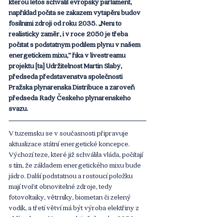
kterou letos schválil evropský parlament, 
například počítá se zákazem vytápění budov 
fosilními zdroji od roku 2035. „Není to 
realistický záměr, i v roce 2050 je třeba 
počítat s podstatným podílem plynu v našem 
energetickém mixu,“ říká v livestreamu 
projektu [ta] Udržitelnost Martin Slabý, 
předseda představenstva společnosti 
Pražská plynárenská Distribuce a zároveň 
předseda Rady Českého plynárenského 
svazu.
V tuzemsku se v současnosti připravuje 
aktualizace státní energetické koncepce. 
Výchozí teze, které již schválila vláda, počítají 
s tím, že základem energetického mixu bude 
jádro. Další podstatnou a rostoucí položku 
mají tvořit obnovitelné zdroje, tedy 
fotovoltaiky, větrníky, biometan či zelený 
vodík, a třetí větví má být výroba elektřiny z 