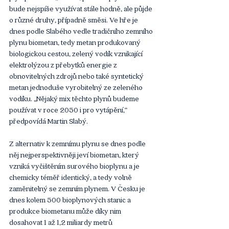
bude nejspíše využívat stále hodně, ale půjde 
o různé druhy, případně směsi. Ve hře je 
dnes podle Slabého vedle tradičního zemního 
plynu biometan, tedy metan produkovaný 
biologickou cestou, zelený vodík vznikající 
elektrolýzou z přebytků energie z 
obnovitelných zdrojů nebo také syntetický 
metan jednoduše vyrobitelný ze zeleného 
vodíku. „Nějaký mix těchto plynů budeme 
používat v roce 2050 i pro vytápění,“ 
předpovídá Martin Slabý. 
Z alternativ k zemnímu plynu se dnes podle 
něj nejperspektivněji jeví biometan, který 
vzniká vyčištěním surového bioplynu a je 
chemicky téměř identický, a tedy volně 
zaměnitelný se zemním plynem. V Česku je 
dnes kolem 500 bioplynových stanic a 
produkce biometanu může díky nim 
dosahovat 1 až 1,2 miliardy metrů 