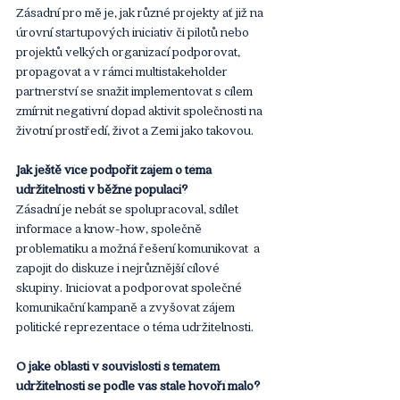
Zásadní pro mě je, jak různé projekty ať již na 
úrovní startupových iniciativ či pilotů nebo 
projektů velkých organizací podporovat, 
propagovat a v rámci multistakeholder 
partnerství se snažit implementovat s cílem 
zmírnit negativní dopad aktivit společnosti na 
životní prostředí, život a Zemi jako takovou. 
Jak ještě více podpořit zájem o téma 
udržitelnosti v běžné populaci?
Zásadní je nebát se spolupracoval, sdílet 
informace a know-how, společně 
problematiku a možná řešení komunikovat  a 
zapojit do diskuze i nejrůznější cílové 
skupiny. Iniciovat a podporovat společné 
komunikační kampaně a zvyšovat zájem 
politické reprezentace o téma udržitelnosti. 
O jaké oblasti v souvislosti s tématem 
udržitelnosti se podle vás stále hovoří málo?