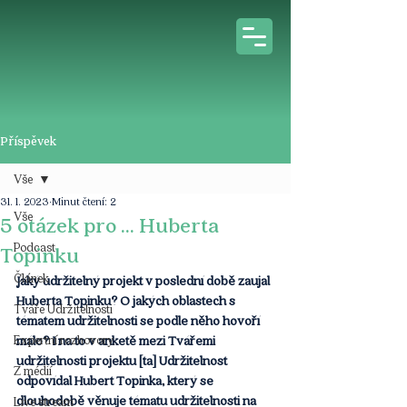
Příspěvek
Vše
31. 1. 2023
Minut čtení: 2
Vše
5 otázek pro ... Huberta
Podcast
Topinku
Článek
Jaký udržitelný projekt v poslední době zaujal 
Huberta Topinku? O jakých oblastech s 
Tváře Udržitelnosti
tématem udržitelnosti se podle něho hovoří 
Expertní rozhovory
málo? I na to v anketě mezi Tvářemi 
udržitelnosti projektu [ta] Udržitelnost 
Z médií
odpovídal Hubert Topinka, který se 
dlouhodobě věnuje tématu udržitelnosti na 
Live stream