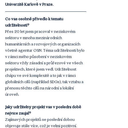
Univerzitě Karlově v Praze.
Co vás osobně přivedlo k tématu 
udržitelnosti?
Přes 20 let jsem pracoval v neziskovém 
sektoru v mnoha mezinárodních 
humanitárních a rozvojových organizacích 
včetně agentur OSN. Téma udržitelnosti bylo 
v rámci mého působení v neziskovém 
sektoru vždy zásadní a průřezové ve všech 
projektech, které jsem vedl. Udržitelnost 
chápu ve své komplexitě a to jak v rámci 
globálních cílů (například SDGs), tak vztahu a 
přenosu těchto cílů na národní a lokální 
úroveň. 
Jaký udržitelný projekt vás v poslední době 
nejvíce zaujal?
Zajímavých projektů se poslední dobou 
objevuje stále více, což je velmi pozitivní. 