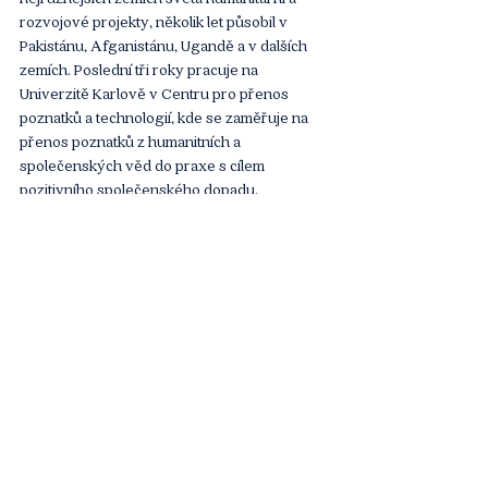
rozvojové projekty, několik let působil v 
Pakistánu, Afganistánu, Ugandě a v dalších 
zemích. Poslední tři roky pracuje na 
Univerzitě Karlově v Centru pro přenos 
poznatků a technologií, kde se zaměřuje na 
přenos poznatků z humanitních a 
společenských věd do praxe s cílem 
pozitivního společenského dopadu. 
Zaměřuje se také na budování a koordinování 
multistakeholder partnerství se zaměřením 
na naplňování SDGs a udržitelnost jako 
takovou. Vystudoval Univerzitu Karlovu, 
obor Andgragogika a personální řízení, je 
ženatý a má tři děti. 
Tváře Udržitelnosti
Komentáře