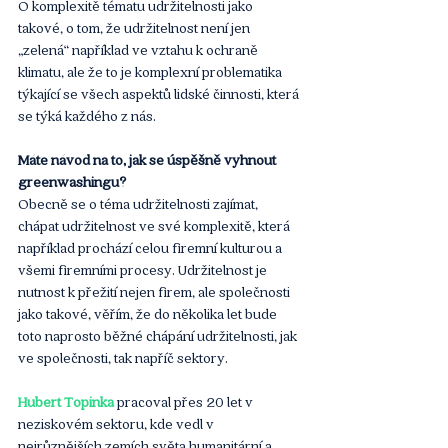
O komplexitě tématu udržitelnosti jako 
takové, o tom, že udržitelnost není jen 
„zelená“ například ve vztahu k ochraně 
klimatu, ale že to je komplexní problematika 
týkající se všech aspektů lidské činnosti, která 
se týká každého z nás. 
Máte návod na to, jak se úspěšně vyhnout 
greenwashingu?
Obecně se o téma udržitelnosti zajímat, 
chápat udržitelnost ve své komplexitě, která 
například prochází celou firemní kulturou a 
všemi firemními procesy. Udržitelnost je 
nutnost k přežití nejen firem, ale společnosti 
jako takové, věřím, že do několika let bude 
toto naprosto běžné chápání udržitelnosti, jak 
ve společnosti, tak napříč sektory.
Hubert Topinka
 pracoval přes 20 let v 
neziskovém sektoru, kde vedl v 
nejrůznějších zemích světa humanitární a 