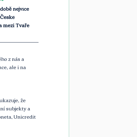
době nejvíce 
 České 
a mezi Tváře 
ho z nás a 
e, ale i na 
ukazuje, že 
ní subjekty a 
neta, Unicredit 