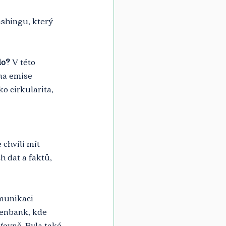
shingu, který 
lo?
 V této 
na emise 
ko cirkularita, 
 chvíli mít 
 dat a faktů, 
munikaci 
senbank, kde 
ťovně. Byla také 