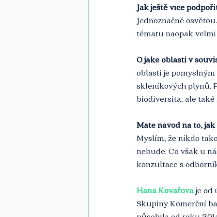
Jak ještě více podpoř
Jednoznačně osvětou.
tématu naopak velmi 
O jaké oblasti v souv
oblasti je pomyslným 
skleníkových plynů. Po
biodiversita, ale také
Máte návod na to, ja
Myslím, že nikdo takov
nebude. Co však u nás
konzultace s odborní
Hana Kovářová
je od
Skupiny Komerční ban
působila od roku 2014