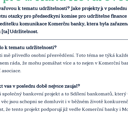
řovou k tématu udržitelnosti? Jaké projekty jí v poslední 
ketní otázky pro předsedkyni komise pro udržitelné finance
ředitelku komunikace Komerční banky, která byla zařazen
[ta] Udržitelnost. 
lo k tématu udržitelnosti?
i mě přivedlo osobní přesvědčení. Toto téma se týká každé
sem ráda, že mohu pomáhat více a to nejen v Komerční banc
asociace.
kt vás v poslední době nejvíce zaujal?
společný bankovní projekt a to Sdílení bankomatů, který 
věc jsou schopni se domluvit i v běžném životě konkurenč
 že tento projekt podporují již vedle Komerční banky i Mo