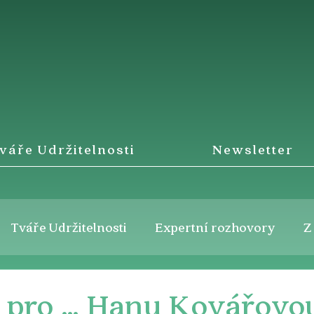
váře Udržitelnosti
Newsletter
Tváře Udržitelnosti
Expertní rozhovory
Z
k pro … Hanu Kovářovo