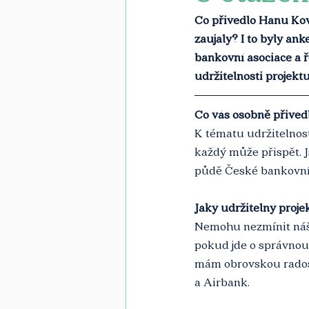
Co přivedlo Hanu Ková
zaujaly? I to byly an
bankovní asociace a 
udržitelnosti projektu 
Co vás osobně přived
K tématu udržitelnost
každý může přispět. J
půdě České bankovní 
Jaký udržitelný proje
Nemohu nezmínit náš 
pokud jde o správnou 
mám obrovskou radost,
a Airbank.