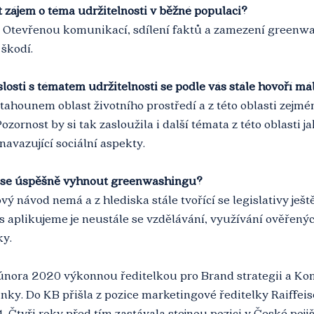
it zájem o téma udržitelnosti v běžné populaci?
 Otevřenou komunikací, sdílení faktů a zamezení greenwa
škodí.
islosti s tématem udržitelnosti se podle vás stále hovoří má
tahounem oblast životního prostředí a z této oblasti zejmé
zornost by si tak zasloužila i další témata z této oblasti ja
 navazující sociální aspekty.
k se úspěšně vyhnout greenwashingu?
ý návod nemá a z hlediska stále tvořící se legislativy ještě
 aplikujeme je neustále se vzdělávání, využívání ověřených
ky.
 února 2020 výkonnou ředitelkou pro Brand strategii a Ko
ky. Do KB přišla z pozice marketingové ředitelky Raiffei
. Čtyři roky před tím zastávala stejnou pozici v České pojiš