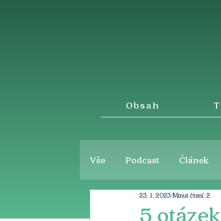
Obsah
T
Vše
Podcast
Článek
23. 1. 2023
Minut čtení: 2
5 otáze