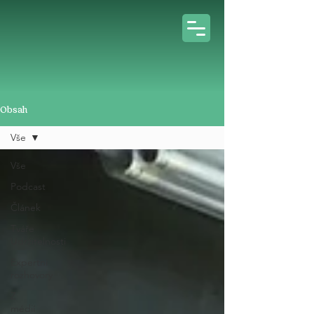
Obsah
Vše
Vše
Podcast
Článek
Tváře
Udržitelnosti
Expertní
rozhovory
Z
médií