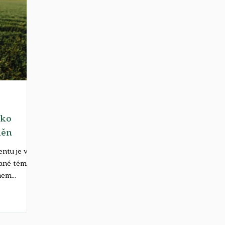
ako
měn
ntu je v
vané téma.
ěhem