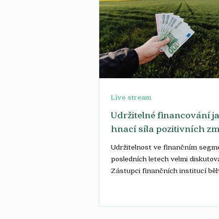
Live stream
Udržitelné financování j
hnací síla pozitivních z
Udržitelnost ve finančním segme
posledních letech velmi diskuto
Zástupci finančních institucí b
streamu v rámci...