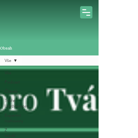
Obsah
Vše
Vše
Podcast
Článek
Tváře
Udržitelnosti
Expertní
rozhovory
Z
médií