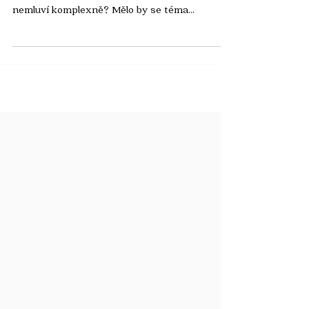
Jak se podle Edity Šilhánové úspěšně vyhnout
greenwashingu? Proč se o udržitelnosti
nemluví komplexně? Mělo by se téma
udržitelnost...