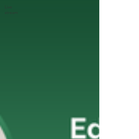
Live
stream