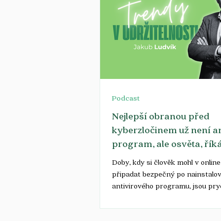
Podcast
Nejlepší obranou před
kyberzločinem už není a
program, ale osvěta, řík
Ludvík z T-Mobile
Doby, kdy si člověk mohl v onlin
připadat bezpečný po nainstalo
antivirového programu, jsou pry
Kdyberzločin mění svou podobu a
dnes podle Jakuba Ludvíka z T-Mo