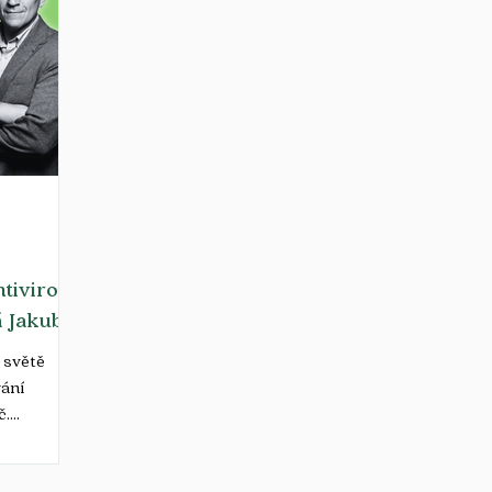
ntivirový
á Jakub
e světě
vání
č.
 jednotlivci
bile čelí