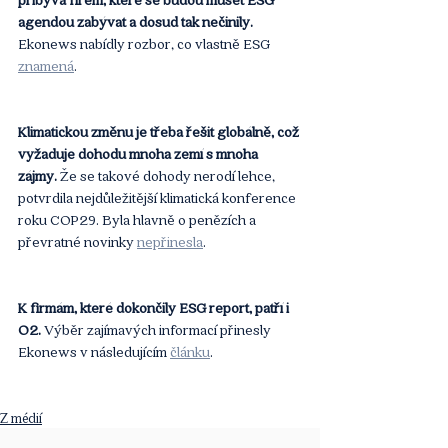
agendou zabývat a dosud tak nečinily. 
Ekonews nabídly rozbor, co vlastně ESG 
znamená
.
Klimatickou změnu je třeba řešit globálně, což 
vyžaduje dohodu mnoha zemí s mnoha 
zájmy.
 Že se takové dohody nerodí lehce, 
potvrdila nejdůležitější klimatická konference 
roku COP29. Byla hlavně o penězích a 
převratné novinky 
nepřinesla
.
K firmám, které dokončily ESG report, patří i 
O2. 
Výběr zajímavých informací přinesly 
Ekonews v následujícím 
článku
.
Z médií