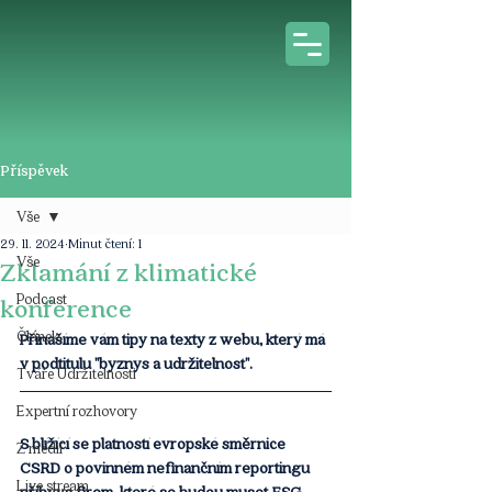
Příspěvek
Vše
29. 11. 2024
Minut čtení: 1
Vše
Zklamání z klimatické
Podcast
konference
Článek
Přinášíme vám tipy na texty z webu, který má 
v podtitulu "byznys a udržitelnost".
Tváře Udržitelnosti
Expertní rozhovory
S blížící se platností evropské směrnice 
Z médií
CSRD o povinném nefinančním reportingu 
Live stream
přibývá firem, které se budou muset ESG 