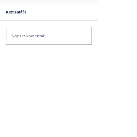
Komentáře
Napsat komentář...
Obsahová platforma [ta] Udržitelnost je
součástí obsahových projektů agentury
Cover Story