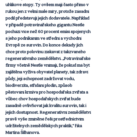
uhlíkové stopy. Ty ovšem mají často přímo v 
rukou jen z velmi malé míry, protože zásadní 
podíl představují jejich dodavatelé. Například 
v případě potravinářského gigantu Nestlé 
pochází více než 60 procent emisí spojených 
s jeho podnikáním ve střední a východní 
Evropě ze surovin. Do konce dekády jich 
chce proto polovinu získávat z takzvaného 
regenerativního zemědělství. „Potravinářské 
firmy včetně Nestlé vnímají, že pokud má být 
zajištěna výživa obyvatel planety, tak zdraví 
půdy, její schopnost zadržovat vodu, 
biodiverzita, střídání plodin, způsob 
pěstování krmiva pro hospodářská zvířata a 
vůbec chov hospodářských zvířat bude 
zásadně ovlivňovat jak kvalitu surovin, tak i 
jejich dostupnost. Regenerativní zemědělství 
právě výše zmíněné řeší prostřednictvím 
udržitelných zemědělských praktik,“ říká 
Martina Šilhánová.