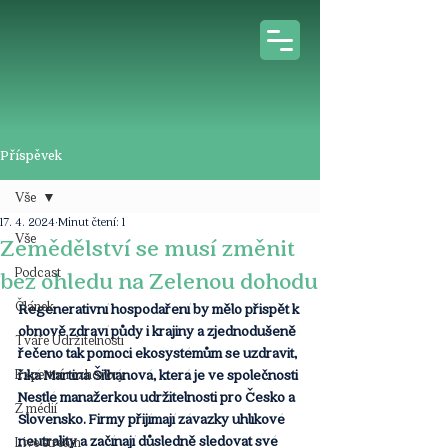
Příspěvek
Vše
17. 4. 2024
Minut čtení: 1
Vše
Zemědělství se musí změnit
Podcast
bez ohledu na Zelenou dohodu
Článek
Regenerativní hospodaření by mělo přispět k 
obnově zdraví půdy i krajiny a zjednodušeně 
Tváře Udržitelnosti
řečeno tak pomoci ekosystémům se uzdravit, 
Expertní rozhovory
říká Martina Šilhánová, která je ve společnosti 
Nestlé manažerkou udržitelnosti pro Česko a 
Z médií
Slovensko. Firmy přijímají závazky uhlíkové 
neutrality a začínají důsledně sledovat své 
Live stream