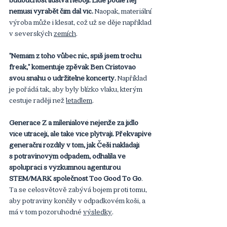
nemusí vyrábět čím dál víc.
 Naopak, materiální 
výroba může i klesat, což už se děje například 
v severských 
zemích
.
"Nemám z toho vůbec nic, spíš jsem trochu 
freak," komentuje zpěvák Ben Cristovao 
svou snahu o udržitelné koncerty. 
Například 
je pořádá tak, aby byly blízko vlaku, kterým 
cestuje raději než 
letadlem
.
Generace Z a mileniálové nejenže za jídlo 
více utrácejí, ale také více plýtvají. Překvapivé 
generační rozdíly v tom, jak Češi nakládají 
s potravinovým odpadem, odhalila ve 
spolupráci s výzkumnou agenturou 
STEM/MARK společnost Too Good To Go
. 
Ta se celosvětově zabývá bojem proti tomu, 
aby potraviny končily v odpadkovém koši, a 
má v tom pozoruhodné 
výsledky
.