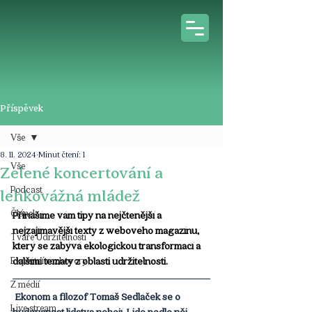
Příspěvek
Vše
8. 11. 2024
Minut čtení: 1
Vše
Zelené koncertování a
Podcast
lehkovážná mládež
Článek
Přinášíme vám tipy na nejčtenější a 
nejzajímavější texty z webového magazínu, 
Tváře Udržitelnosti
který se zabývá ekologickou transformací a 
Expertní rozhovory
dalšími tématy z oblasti udržitelnosti.
Z médií
 Ekonom a filozof Tomáš Sedláček se o 
Live stream
budoucnost lidstva nebojí. Lidé podle něj 