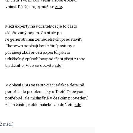
vnímá. Přečíst si jej můžete 
zde
.
Mezi experty na udržitelnost je to často 
skloňovaný pojem. Co si ale po 
regenerativním zemědělstvím představit? 
Ekonews popisují konkrétní postupy a 
přinášejí zkušenosti expertů, jak na 
udržitelný způsob hospodaření přejít z toho 
tradičního. Více se dozvíte 
zde
.
V oblasti ESG se tentokrát redakce detailně 
ponořila do problematiky offsetů. Proč jsou 
potřebné, ale minimálně v českém provedení 
zatím často problematické, se dočtete 
zde
.
Z médií