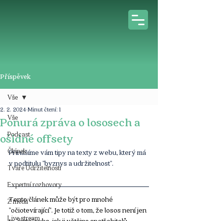
Příspěvek
Vše
2. 2. 2024
Minut čtení: 1
Vše
Ponurá zpráva o lososech a
Podcast
ošidné offsety
Článek
Přinášíme vám tipy na texty z webu, který má 
v podtitulu "byznys a udržitelnost".
Tváře Udržitelnosti
Expertní rozhovory
Tento článek může být pro mnohé 
Z médií
"očiotevírající". Je totiž o tom, že losos není jen 
Live stream
ta "čistá" ryba, jak ji většina spotřebitelů 