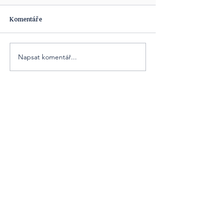
Komentáře
Napsat komentář...
Obsahová platforma [ta] Udržitelnost je
součástí obsahových projektů agentury
Cover Story