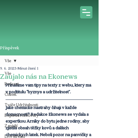
Příspěvek
Vše
9. 6. 2023
Minut čtení: 1
Vše
Zaujalo nás na Ekonews
Podcast
Přinášíme vám tipy na texty z webu, který má 
v podtitulu "byznys a udržitelnost".
Článek
Tváře Udržitelnosti
Jaké chemické nástrahy číhají v každé 
domácnosti? Redakce Ekonews se vydala s 
Expertní rozhovory
expertkou Arniky do bytu jedné rodiny, aby 
Z médií
zjistila obsah těžký kovů a dalších 
chemických látek. Neboli pozor na pánvičky a 
Live stream