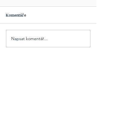
Komentáře
Napsat komentář...
Obsahová platforma [ta] Udržitelnost je
součástí obsahových projektů agentury
Cover Story