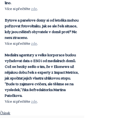
lino. 
Více si přečtěte 
zde
. 
Bytové a panelové domy si od letoška mohou 
pořizovat fotovoltaiku. Jak se ale řeší situace, 
kdy jsou někteří obyvatelé v domě proti? Nic 
není ztraceno.
Více si přečtěte 
zde
. 
Mediální agentury a velké korporace budou 
vyžadovat data o ESG i od mediálních domů. 
Což se hezky sešlo s tím, že v Ekonews už 
nějakou dobu řeší s experty z Impact Metrics, 
jak spočítat jejich vlastní uhlíkovou stopu. 
"Bude to zajímavé cvičení, ale těšíme se na 
výsledek," říká šéfredaktorka Martina 
Patočková.
Více si přečtěte 
zde
.
Článek