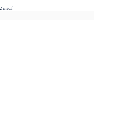
Z médií
Komentáře
Napsat komentář...
Obsahová platforma [ta] Udržitelnost je