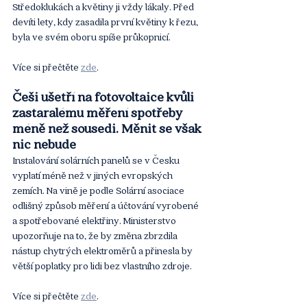
Středoklukách a květiny ji vždy lákaly. Před 
devíti lety, kdy zasadila první květiny k řezu, 
byla ve svém oboru spíše průkopnicí.
Více si přečtěte 
zde
.
Češi ušetří na fotovoltaice kvůli 
zastaralému měření spotřeby 
méně než sousedi. Měnit se však 
nic nebude
Instalování solárních panelů se v Česku 
vyplatí méně než v jiných evropských 
zemích. Na vině je podle Solární asociace 
odlišný způsob měření a účtování vyrobené 
a spotřebované elektřiny. Ministerstvo 
upozorňuje na to, že by změna zbrzdila 
nástup chytrých elektroměrů a přinesla by 
větší poplatky pro lidi bez vlastního zdroje.
Více si přečtěte 
zde
. 