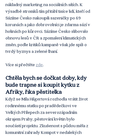
nákladný marketing na sociálních sítích. K 
výsadbě stromků tím přitáhl tisíce lidí, kteří od 
Sázíme Česko nakoupili sazeničky po 69 
korunách a jako dobrovolníci je zdarma sází v 
holinách po kůrovci. Sázíme Česko slibovalo 
obnovu lesů v ČR a zpomalení klimatických 
změn, podle kritiků kampaně však jde spíš o 
tvrdý byznys a zelené lhaní. 
Více si přečtěte 
zde
. 
Chtěla bych se dočkat doby, kdy 
bude trapné si koupit kytku z 
Afriky, říká pěstitelka
Když se Míla Hilgertová rozhodla vrátit život 
rodinnému statku po pradědečkovi ve 
Velkých Přílepech za severozápadním 
okrajem Prahy, pěstování květin bylo 
součástí projektu. Zkušenost s půdou měla z 
komunitní zahrady Kompot v nedalekých 