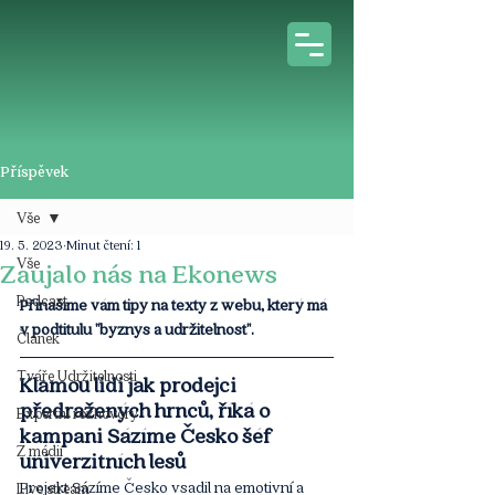
Příspěvek
Vše
19. 5. 2023
Minut čtení: 1
Vše
Zaujalo nás na Ekonews
Podcast
Přinášíme vám tipy na texty z webu, který má 
v podtitulu "byznys a udržitelnost".
Článek
Tváře Udržitelnosti
Klamou lidi jak prodejci 
předražených hrnců, říká o 
Expertní rozhovory
kampani Sázíme Česko šéf 
Z médií
univerzitních lesů
Projekt Sázíme Česko vsadil na emotivní a 
Live stream