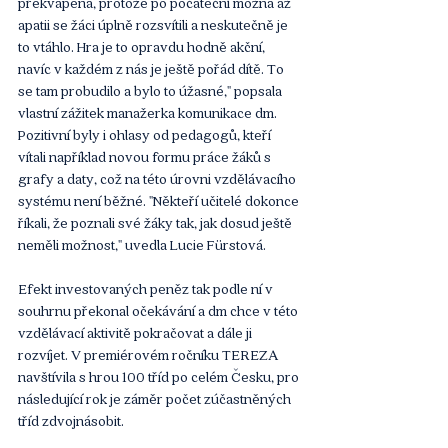
překvapená, protože po počáteční možná až 
apatii se žáci úplně rozsvítili a neskutečně je 
to vtáhlo. Hra je to opravdu hodně akční, 
navíc v každém z nás je ještě pořád dítě. To 
se tam probudilo a bylo to úžasné," popsala 
vlastní zážitek manažerka komunikace dm. 
Pozitivní byly i ohlasy od pedagogů, kteří 
vítali například novou formu práce žáků s 
grafy a daty, což na této úrovni vzdělávacího 
systému není běžné. "Někteří učitelé dokonce 
říkali, že poznali své žáky tak, jak dosud ještě 
neměli možnost," uvedla Lucie Fürstová.
Efekt investovaných peněz tak podle ní v 
souhrnu překonal očekávání a dm chce v této 
vzdělávací aktivitě pokračovat a dále ji 
rozvíjet. V premiérovém ročníku TEREZA 
navštívila s hrou 100 tříd po celém Česku, pro 
následující rok je záměr počet zúčastněných 
tříd zdvojnásobit.