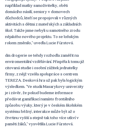
například matky samoživitelky, oběti 
domácího násilí, seniory v domovech 
důchodců, kteří se propojovali v různých 
aktivitách s dětmi z mateřských a základních 
škol. Takže jsme nebyli u samotného zrodu 
nějakého nového projektu. To se loňským 
rokem změnilo," uvedla Lucie Fürstová.
dm drogerie se tehdy rozhodla zaměřit na 
enviromentální vzdělávání. Přispěla k tomu již 
citovaná studie i osobní zážitek jednatelky 
firmy, z nějž vzešla spolupráce s centrem 
TEREZA. Desková hra už pak byla logickým 
výsledkem. "Ve studii Masarykovy univerzity 
je i závěr, že pokud budeme informace 
předávat gamifikací namísto frontálního 
způsobu výuky, který je v českém školském 
systému běžný, interakce může být až o 
čtvrtinu vyšší a stejně tak toho více utkví v 
paměti žáků," vysvětlila Lucie Fürstová.