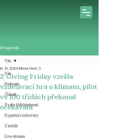
Příspěvek
Vše
16. 10. 2024
Minut čtení: 3
Vše
Z Giving Friday vzešla
Podcast
vzdělávací hra o klimatu, pilot
Článek
ve 100 třídách překonal
Tváře Udržitelnosti
očekávání
Expertní rozhovory
Z médií
Live stream