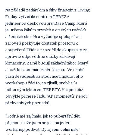
Na základě zadání dm a díky financím z Giving 
Friday vytvořilo centrum TEREZA 
jedinečnou deskovou hru Base Camp, která 
je určena žákům prvních a druhých ročníků 
středních škol. Hra vyžaduje spolupráci a 
zároveň poskytuje dostatek prostoru k 
soupeření. Třída se rozdělí do skupin a ty za 
správné odpovědi na otázky získávají 
klimacoiny. Za ně budují základní tábor, který 
slouží ke zkoumání změn klimatu. Ve druhé 
části devadesáti až stodvacetiminutového 
workshopu žáci to, co zjistili, probírají s 
odborným lektorem TEREZY. Hra jim totiž 
obvykle přinese řadu "Aha momentů" neboli 
překvapivých poznatků.
"Hodně mě zajímalo, jak to pubertální děti 
přijmou, takže jsem se jela na jeden 
workshop podívat. Byla jsem velmi mile 