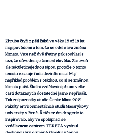
Zhruba čtyři z pěti žáků ve věku 15 až 18 let 
mají povědomí o tom, že se odehrává změna 
klimatu. Více než dvě třetiny pak souhlasí s 
tezí, že důvodem je činnost člověka. Zároveň 
ale náctiletí nejednou tápou, protože o tomto 
tématu existuje řada dezinformací. Mají 
například problém s otázkou, co si se změnou 
klimatu počít. Školní vzdělávání přitom velké 
části dotázaných dostatečné jasno nepřináší. 
Tak zní poznatky studie České klima 2021 
Fakulty environmentálních studií Masarykovy 
univerzity v Brně. Řetězec dm drogerie to 
inspirovalo, aby ve spolupráci se 
vzdělávacím centrem  TEREZA vyvinul 
deskovou hru o změně klimatu určenou 