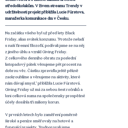
středoškolákům. V živém streamu Trendy v 
udržitelnosti projekt přiblížila Lucie Fürstová, 
manažerka komunikace dm v Česku.
Na začátku všeho byl už před lety Black 
Friday, alias svátek konzumu. "Protože neladí 
s naší firemní filozofií, podívali jsme se na něj 
z jiného úhlu a vznikl Giving Friday. 
Z celkového denního obratu za poslední 
listopadový pátek věnujeme pět procent na 
dobrou věc. Částku zpravidla ještě pěkně 
zaokrouhlíme a věnujeme na aktivity, které 
nám dávají smysl," přiblížila Lucie Fürstová. 
Giving Friday už má za sebou šest ročníků a 
loni celková suma na společensky prospěšné 
účely dosáhla tři miliony korun.
V prvních letech bylo zaměření poměrně 
široké a peníze směřovaly na hotové a 
fungující projekty. "Podporovali jsme 