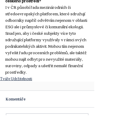
českého prostředí?
I v ČR působí řada mezinárodních či 
středoevropských platforem, které sdružují 
odborníky napříč odvětvím nejenom v oblasti 
ESG ale i průmyslové či komunální ekologii. 
Snad jen, aby i české subjekty více tyto 
sdružující platformy využívaly v rámci svých 
podnikatelských aktivit. Mohou tím nejenom 
vyřešit řadu procesních problémů, ale taktéž 
mohou najít odbyt pro nevyužité materiály, 
suroviny, odpady a ušetřit nemalé finanční 
prostředky.
Tváře Udržitelnosti
Komentáře
Napsat komentář...