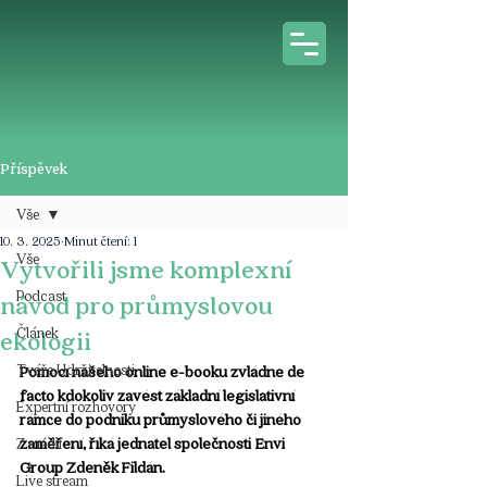
Příspěvek
Vše
10. 3. 2025
Minut čtení: 1
Vše
Vytvořili jsme komplexní
Podcast
návod pro průmyslovou
Článek
ekologii
Tváře Udržitelnosti
Pomocí našeho online e-booku zvládne de 
facto kdokoliv zavést základní legislativní 
Expertní rozhovory
rámce do podniku průmyslového či jiného 
zaměření, říká jednatel společnosti Envi 
Z médií
Group Zdeněk Fildán.
Live stream