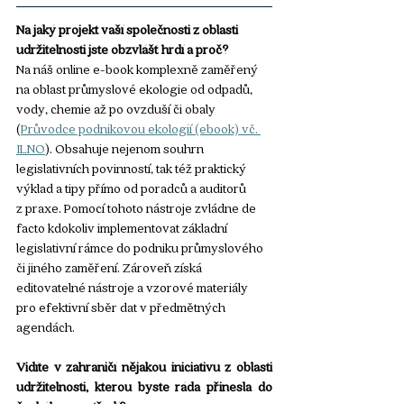
Na jaký projekt vaší společnosti z oblasti 
udržitelnosti jste obzvlášť hrdí a proč?
Na náš online e-book komplexně zaměřený 
na oblast průmyslové ekologie od odpadů, 
vody, chemie až po ovzduší či obaly 
(
Průvodce podnikovou ekologií (ebook) vč. 
ILNO
). Obsahuje nejenom souhrn 
legislativních povinností, tak též praktický 
výklad a tipy přímo od poradců a auditorů 
z praxe. Pomocí tohoto nástroje zvládne de 
facto kdokoliv implementovat základní 
legislativní rámce do podniku průmyslového 
či jiného zaměření. Zároveň získá 
editovatelné nástroje a vzorové materiály 
pro efektivní sběr dat v předmětných 
agendách. 
Vidíte v zahraničí nějakou iniciativu z oblasti 
udržitelnosti, kterou byste ráda přinesla do 