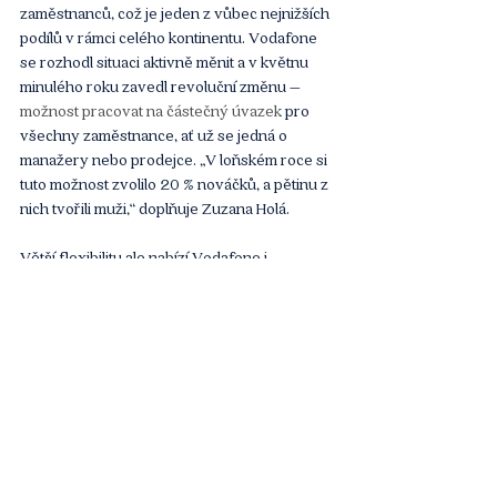
zaměstnanců, což je jeden z vůbec nejnižších 
podílů v rámci celého kontinentu. Vodafone 
se rozhodl situaci aktivně měnit a v květnu 
minulého roku zavedl revoluční změnu – 
možnost pracovat na částečný úvazek 
pro 
všechny zaměstnance, ať už se jedná o 
manažery nebo prodejce. „V loňském roce si 
tuto možnost zvolilo 20 % nováčků, a pětinu z 
nich tvořili muži,“ doplňuje Zuzana Holá.
Větší flexibilitu ale nabízí Vodafone i 
novopečeným rodičům prostřednictvím 
široké škály 
benefitů
, jako je například 16 
týdnů placené dovolené pro druhého rodiče. 
V praxi se ukazuje, že skvěle funguje. Od 
jejího spuštění ji využilo už 100 lidí. Firma 
myslí i na maminky: Těm, které se do práce 
vrátí do roka a půl od nástupu na rodičovskou 
dovolenou, nabízí plný plat při 80 % úvazku. 
A během prvních 16 týdnů mateřské 