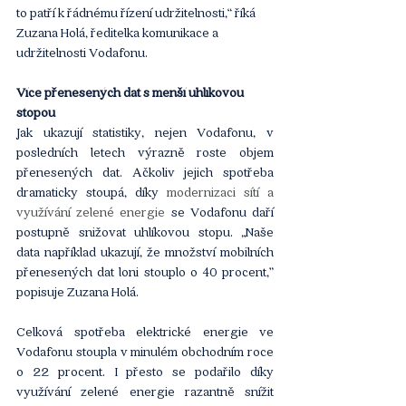
to patří k řádnému řízení udržitelnosti,“ říká 
Zuzana Holá, ředitelka komunikace a 
udržitelnosti Vodafonu.
Více přenesených dat s menší uhlíkovou 
stopou
Jak ukazují statistiky, nejen Vodafonu, v 
posledních letech výrazně roste objem 
přenesených dat. Ačkoliv jejich spotřeba 
dramaticky stoupá, díky 
modernizaci sítí a 
využívání zelené energie 
se Vodafonu daří 
postupně snižovat uhlíkovou stopu. „Naše 
data například ukazují, že množství mobilních 
přenesených dat loni stouplo o 40 procent,” 
popisuje Zuzana Holá. 
Celková spotřeba elektrické energie ve 
Vodafonu stoupla v minulém obchodním roce 
o 22 procent. I přesto se podařilo díky 
využívání zelené energie razantně snížit 