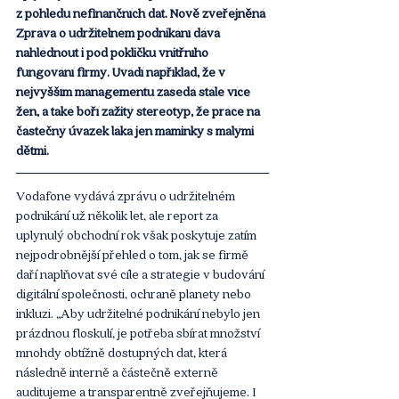
z pohledu nefinančních dat. Nově zveřejněná 
Zpráva o udržitelném podnikání dává 
nahlédnout i pod pokličku vnitřního 
fungování firmy. Uvádí například, že v 
nejvyšším managementu zasedá stále více 
žen, a také boří zažitý stereotyp, že práce na 
částečný úvazek láká jen maminky s malými 
dětmi.
Vodafone vydává zprávu o udržitelném 
podnikání už několik let, ale report za 
uplynulý obchodní rok však poskytuje zatím 
nejpodrobnější přehled o tom, jak se firmě 
daří naplňovat své cíle a strategie v budování 
digitální společnosti, ochraně planety nebo 
inkluzi. „Aby udržitelné podnikání nebylo jen 
prázdnou floskulí, je potřeba sbírat množství 
mnohdy obtížně dostupných dat, která 
následně interně a částečně externě 
auditujeme a transparentně zveřejňujeme. I 