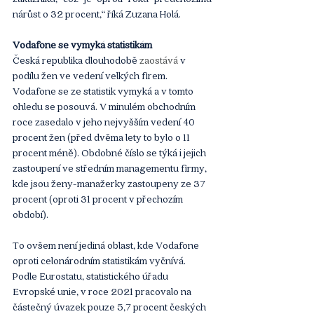
nárůst o 32 procent,“ říká Zuzana Holá.
Vodafone se vymyká statistikám
Česká republika dlouhodobě 
zaostává 
v 
podílu žen ve vedení velkých firem. 
Vodafone se ze statistik vymyká a v tomto 
ohledu se posouvá. V minulém obchodním 
roce zasedalo v jeho nejvyšším vedení 40 
procent žen (před dvěma lety to bylo o 11 
procent méně). Obdobné číslo se týká i jejich 
zastoupení ve středním managementu firmy, 
kde jsou ženy-manažerky zastoupeny ze 37 
procent (oproti 31 procent v přechozím 
období). 
To ovšem není jediná oblast, kde Vodafone 
oproti celonárodním statistikám vyčnívá. 
Podle Eurostatu, statistického úřadu 
Evropské unie, v roce 2021 pracovalo na 
částečný úvazek pouze 5,7 procent českých 