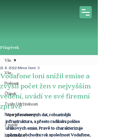
Příspěvek
Vše
21. 11. 2022
Minut čtení: 3
Vše
Vodafone loni snížil emise a
Podcast
zvýšil počet žen v nejvyšším
Článek
vedení, uvádí ve své firemní
Tváře Udržitelnosti
zprávě
Expertní rozhovory
Více přenesených dat, robustnější 
infrastruktura, a přesto radikální pokles 
Z médií
uhlíkových emisí. Právě to charakterizuje 
uplynulý obchodní rok společnost Vodafone, 
Live stream