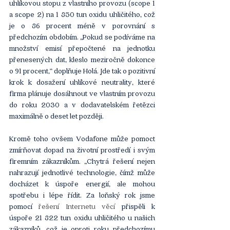
uhlíkovou stopu z vlastního provozu (scope 1 
a scope 2) na 1 850 tun oxidu uhličitého, což 
je o 86 procent méně v porovnání s 
předchozím obdobím. „Pokud se podíváme na 
množství emisí přepočtené na jednotku 
přenesených dat, kleslo meziročně dokonce 
o 91 procent,“ doplňuje Holá. Jde tak o pozitivní 
krok k dosažení uhlíkové neutrality, které 
firma plánuje dosáhnout ve vlastním provozu 
do roku 2030 a v dodavatelském řetězci 
maximálně o deset let později.
Kromě toho ovšem Vodafone může pomoct 
zmírňovat dopad na životní prostředí i svým 
firemním zákazníkům. „Chytrá řešení nejen 
nahrazují jednotlivé technologie, čímž může 
docházet k úspoře energií, ale mohou 
spotřebu i lépe řídit. Za loňský rok jsme 
pomocí 
řešení Internetu věcí 
přispěli k 
úspoře 21 822 tun oxidu uhličitého u našich 
zákazníků, což je oproti roku předchozímu 