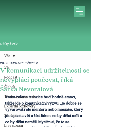
Příspěvek
Vše
28. 2. 2025
Minut čtení: 3
Vše
V komunikaci udržitelnosti se
Podcast
nevyplácí poučovat, říká
Článek
Šárka Nevoralová
Tváře Udržitelnosti
Téma zelené tranzice budí hodně emocí, 
takže jde o komunikační výzvu. „Je dobré se 
Expertní rozhovory
vyvarovat role mentora nebo mesiáše, který 
jde spasit svět a říká lidem, co by dělat měli a 
Z médií
co by dělat neměli. Myslím si, že to se 
Live stream