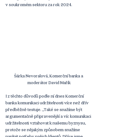
v soukromém sektoru za rok 2024.
Šárka Nevoralová, Komerční banka
 a 
moderátor David Mařík
I z těchto důvodů podle ní dnes Komerční 
banka komunikaci udržitelnosti více než dřív 
předběžně testuje. „Také se snažíme být 
argumentačně připravenější a víc komunikaci 
udržitelnosti vztahovat k našemu byznysu, 
protože se nějakým způsobem snažíme 
naplnit potřeby našich klientů. Dříve jsme 