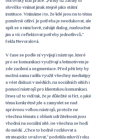
slovíčko vnímat jinak stejně jako státní 
instituce. Vnímáme i to, že lidé jsou na to téma 
poměrně citliví. Je potřeba je needukovat, ale 
spíš se s nimi bavit, zahájit dialog, naslouchat 
jim a víc reflektovat potřeby jednotlivců,“ 
řekla Nevoralová.
V čase se podle ní vyvíjejí i nástroje, které 
pro se komunikaci využívají a leitmotivem je 
zde zacílení a segmentace. Před pěti lety by 
možná sama radila využít všechny mediatipy 
a vést diskuzi v médiích, na sociálních sítích i 
pomocí nástrojů pro klientskou komunikaci. 
Dnes už to vidí tak, že je důležité si říct, o jaké 
téma konkrétně jde a zamyslet se nad 
správnou volbou nástrojů, protože ne 
všechna témata z oblasti udržitelnosti jsou 
vhodná na sociální sítě, ne všechna se hodí 
do médií. „Chce to hodně rozlišovat a 
strategicky uvažovat,“ podotkla mluvčí roku 