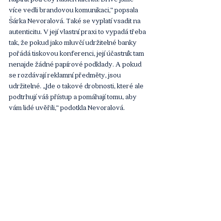
více vedli brandovou komunikaci,“ popsala 
Šárka Nevoralová. Také se vyplatí vsadit na 
autenticitu. V její vlastní praxi to vypadá třeba 
tak, že pokud jako mluvčí udržitelné banky 
pořádá tiskovou konferenci, její účastník tam 
nenajde žádné papírové podklady. A pokud 
se rozdávají reklamní předměty, jsou 
udržitelné. „Jde o takové drobnosti, které ale 
podtrhují váš přístup a pomáhají tomu, aby 
vám lidé uvěřili,“ podotkla Nevoralová.
Jestli podle ní v komunikaci udržitelnosti něco 
nefunguje, tak je to poučování. „Je dobré se 
vyvarovat role mentora nebo mesiáše, co jde 
spasit svět a říká lidem, který by rozhodně 
dělat měli a co by rozhodně dělat neměli. 
Myslím si, že to se opravdu nevyplácí, zvlášť 
v Česku,“ uvedla Šárka Nevoralová.
Má být komunikace udržitelnosti věcná a 