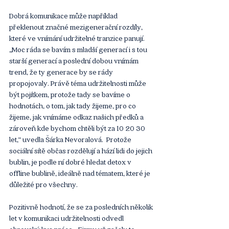
Dobrá komunikace může například 
překlenout značné mezigenerační rozdíly, 
které ve vnímání udržitelné tranzice panují. 
„Moc ráda se bavím s mladší generací i s tou 
starší generací a poslední dobou vnímám 
trend, že ty generace by se rády 
propojovaly. Právě téma udržitelnosti může 
být pojítkem, protože tady se bavíme o 
hodnotách, o tom, jak tady žijeme, pro co 
žijeme, jak vnímáme odkaz našich předků a 
zároveň kde bychom chtěli být za 10 20 30 
let,“ uvedla Šárka Nevoralová.  Protože 
sociální sítě občas rozdělují a hází lidi do jejich 
bublin, je podle ní dobré hledat detox v 
offline bublině, ideálně nad tématem, které je 
důležité pro všechny.
Pozitivně hodnotí, že se za posledních několik 
let v komunikaci udržitelnosti odvedl 
obrovský kus práce. „Firmy už začaly to 