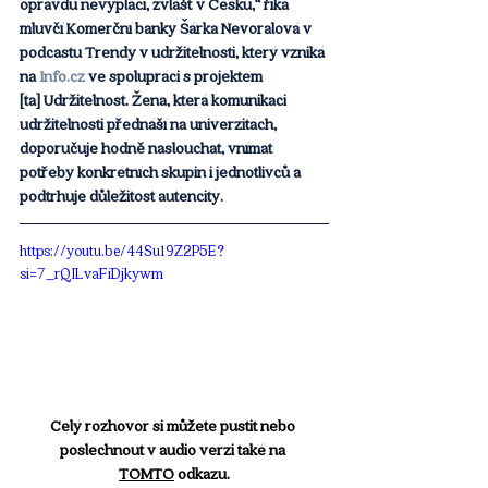
opravdu nevyplácí, zvlášť v Česku,“ říká 
mluvčí Komerční banky Šárka Nevoralová v 
podcastu Trendy v udržitelnosti, který vzniká 
na 
Info.cz
 ve spolupráci s projektem 
[ta] Udržitelnost. Žena, která komunikaci 
udržitelnosti přednáší na univerzitách, 
doporučuje hodně naslouchat, vnímat 
potřeby konkrétních skupin i jednotlivců a 
podtrhuje důležitost autencity.
https://youtu.be/44Su19Z2P5E?
si=7_rQILvaFiDjkywm
Celý rozhovor si můžete pustit nebo 
poslechnout v audio verzi také na 
TOMTO
 odkazu.