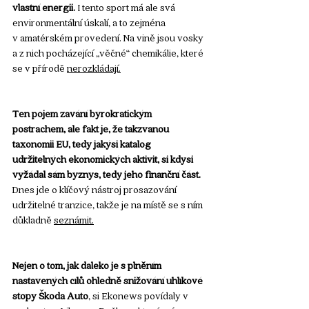
vlastní energii.
 I tento sport má ale svá 
environmentální úskalí, a to zejména 
v amatérském provedení. Na vině jsou vosky 
a z nich pocházející „věčné“ chemikálie, které 
se v přírodě 
nerozkládají
.
Ten pojem zavání byrokratickým 
postrachem, ale fakt je, že takzvanou 
taxonomii EU, tedy jakýsi katalog 
udržitelných ekonomických aktivit, si kdysi 
vyžádal sám byznys, tedy jeho finanční část. 
Dnes jde o klíčový nástroj prosazování 
udržitelné tranzice, takže je na místě se s ním 
důkladně 
seznámit
.
Nejen o tom, jak daleko je s plněním 
nastavených cílů ohledně snižování uhlíkové 
stopy Škoda Auto
, si Ekonews povídaly v 