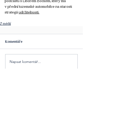
podcastu s Liborem Bočkem, který má 
v přední tuzemské automobilce na starosti 
strategii 
udržitelnosti
.
Z médií
Komentáře
Napsat komentář...