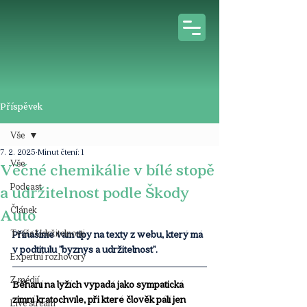
Příspěvek
Vše
7. 2. 2025
Minut čtení: 1
Vše
Věčné chemikálie v bílé stopě
Podcast
a udržitelnost podle Škody
Článek
Auto
Tváře Udržitelnosti
Přinášíme vám tipy na texty z webu, který má 
v podtitulu "byznys a udržitelnost".
Expertní rozhovory
Z médií
Běhání na lyžích vypadá jako sympatická 
zimní kratochvíle, při které člověk pálí jen 
Live stream