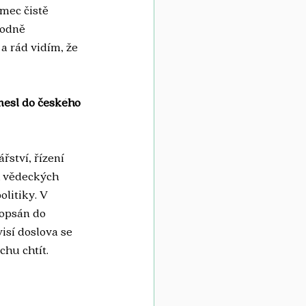
mec čistě 
hodně 
a rád vidím, že 
inesl do českého 
ství, řízení 
h vědeckých 
olitiky. V 
ropsán do 
isí doslova se 
chu chtít.