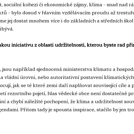
 sociální kohezi či ekonomické zájmy, klima - snad nad rá
tů - bylo dosud v hlavním vzdělávacím proudu až trestu
me jej dostat mnohem více i do základních a středních škol 
ibývá. 
akou iniciativu z oblasti udržitelnosti, kterou byste rád př
, jsou například sjednocená ministerstva klimatu a hospodář
na vládní úrovni, nebo autoritativní postavení klimatickýc
ují, jak se té které zemi daří naplňovat související cíle a p
jetí rezortního pojetí, hlas vědecké obce není dostatečně p
ní a chybí náležité pochopení, že klima a udržitelnost souv
ndami. Přitom tady je spousta inspirace, stačilo by jen tro