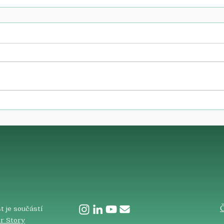
​
t je součástí
r Story