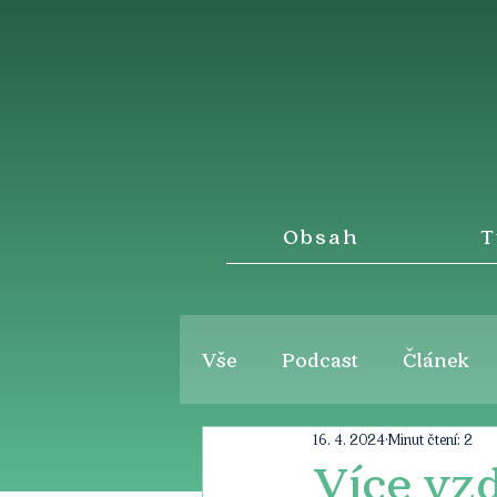
Obsah
T
Vše
Podcast
Článek
16. 4. 2024
Minut čtení: 2
Více vzd