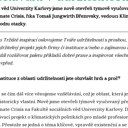
h věd Univerzity Karlovy jsme nově otevřeli týmově vyučo
mate Crisis, říká
Tomáš Jungwirth Březovský, vedoucí Kl
odní otázky.
Tržiště inspirací oslovujeme Tváře udržitelnosti s prosbou, 
ržitelný projekt jejich firmy či instituce a/nebo o zajímavou i
dál rozšiřovat paletu příkladů dobré praxe a inspirovat všechn
vpřed. 
nstituce z oblasti udržitelnosti jste obzvlášť hrdí a proč?
se čím dál více věnujeme vzdělávání, což je oblast, která je
istoricky vlastní. Nově jsme otevřeli týmově vyučovaný př
imate Crisis na Fakultě sociálních věd Univerzity Karlovy
ací projekt o klimatických politikách pro mladé profesion
Přestože se jedná o téma klíčové, vpravdě existenční a se