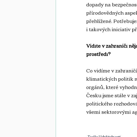
dopady na bezpečnost,
přírodovědných aspek
přehlížené. Potřebuje
i takových iniciativ př
Vidíte v zahraničí něj
prostředí?
Co vidíme v zahraničí
klimatických politik 
orgánů, které vyhodnoc
Česku jsme stále v za
politického rozhodová
všemi sektorovými age
Tváře Udržitelnosti