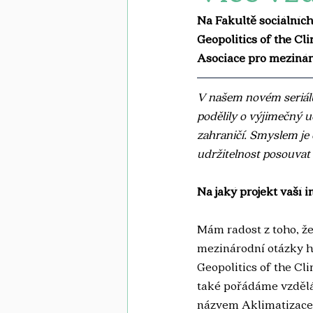
Na Fakultě sociálníc
Geopolitics of the Cli
Asociace pro mezinár
V našem novém seriálu 
podělily o výjimečný ud
zahraničí. Smyslem je 
udržitelnost posouvat 
Na jaký projekt vaší i
Mám radost z toho, že 
mezinárodní otázky h
Geopolitics of the Cl
také pořádáme vzděláv
názvem Aklimatizace. 