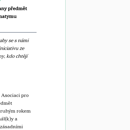
vaný předmět 
imatýmu 
aby se s námi 
niciativu ze 
y, kdo chtějí 
 Asociaci pro 
edmět 
. Druhým rokem 
ál(k)y a 
 zásadními 