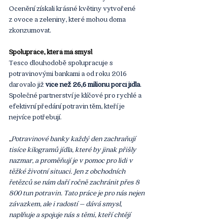
Ocenění získali krásné květiny vytvořené 
z ovoce a zeleniny, které mohou doma 
zkonzumovat.
Spolupráce, která má smysl
Tesco dlouhodobě spolupracuje s 
potravinovými bankami a od roku 2016 
darovalo již 
více než 26,6 milionu porcí jídla
. 
Společné partnerství je klíčové pro rychlé a 
efektivní předání potravin těm, kteří je 
nejvíce potřebují.
„
Potravinové banky každý den zachraňují 
tisíce kilogramů jídla, které by jinak přišly 
nazmar, a proměňují je v pomoc pro lidi v 
těžké životní situaci. Jen z obchodních 
řetězců se nám daří ročně zachránit přes 8 
800 tun potravin. Tato práce je pro nás nejen 
závazkem, ale i radostí – dává smysl, 
naplňuje a spojuje nás s těmi, kteří chtějí 