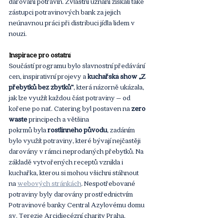
darování potravin. Zvláštní uznání získali také 
zástupci potravinových bank za jejich 
neúnavnou práci při distribuci jídla lidem v 
nouzi.
Inspirace pro ostatní
Součástí programu bylo slavnostní předávání 
cen, inspirativní projevy a 
kuchařská show „Z 
přebytků bez zbytků“
, která názorně ukázala, 
jak lze využít každou část potraviny – od 
kořene po nať. Catering byl postaven na 
zero 
waste
 principech a většina 
pokrmů byla 
rostlinného původu
, zadáním 
bylo využít potraviny, které bývají nejčastěji 
darovány v rámci neprodaných přebytků. Na 
základě vytvořených receptů vznikla i 
kuchařka, kterou si mohou všichni stáhnout 
na 
webových stránkách
. Nespotřebované 
potraviny byly darovány prostřednictvím 
Potravinové banky Central Azylovému domu 
sv. Terezie Arcidiecézní charity Praha. 