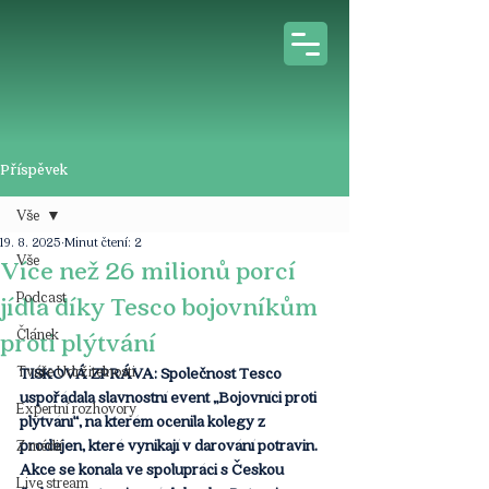
Příspěvek
Vše
19. 8. 2025
Minut čtení: 2
Vše
Více než 26 milionů porcí
Podcast
jídla díky Tesco bojovníkům
Článek
proti plýtvání
Tváře Udržitelnosti
TISKOVÁ ZPRÁVA: Společnost Tesco 
uspořádala slavnostní event „Bojovníci proti 
Expertní rozhovory
plýtvání“, na kterém ocenila kolegy z 
prodejen, které vynikají v darování potravin. 
Z médií
Akce se konala ve spolupráci s Českou 
Live stream