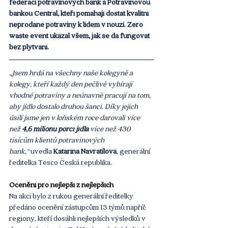
federací potravinových bank a Potravinovou 
bankou Central, kteří pomáhají dostat kvalitní 
neprodané potraviny k lidem v nouzi. Zero 
waste event ukázal všem, jak se dá fungovat 
bez plýtvání.
„Jsem hrdá na všechny naše kolegyně a 
kolegy, kteří každý den pečlivě vybírají 
vhodné potraviny a neúnavně pracují na tom, 
aby jídlo dostalo druhou šanci. Díky jejich 
úsilí jsme jen v loňském roce darovali více 
než 
4,6 milionu porcí jídla
 více než 430 
tisícům klientů potravinových 
bank,“ 
uvedla 
Katarína Navrátilová
, generální 
ředitelka Tesco Česká republika.
Ocenění pro nejlepší z nejlepších
Na akci bylo z rukou generální ředitelky 
předáno ocenění zástupcům 13 týmů napříč 
regiony, kteří dosáhli nejlepších výsledků v 