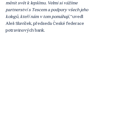
měnit svět k lepšímu. Velmi si vážíme 
partnerství s Tescem a podpory všech jeho 
kolegů, kteří nám v tom pomáhají,“ 
uvedl 
Aleš Slavíček, předseda České federace 
potravinových bank.
Cílem akce nebylo jen ocenit nejlepší, ale také 
inspirovat ostatní kolegy a veřejnost k 
odpovědnému přístupu k potravinám.
Článek
Komentáře
Napsat komentář...