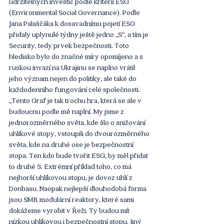
udržitelných investic podle kritérií ESG 
(Environmental Social Governance). Podle 
Jana Palaščáka k dosavadnímu pojetí ESG 
přidaly uplynulé týdny ještě jedno „S“, a tím je 
Security, tedy prvek bezpečnosti. Toto 
hledisko bylo do značné míry opomíjeno a s 
ruskou invazí na Ukrajinu se naplno vrátil 
jeho význam nejen do politiky, ale také do 
každodenního fungování celé společnosti. 
„Tento Graf je tak trochu hra, která se ale v 
budoucnu podle mě naplní. My jsme z 
jednorozměrného světa, kde šlo o snižování 
uhlíkové stopy, vstoupili do dvourozměrného 
světa, kde na druhé ose je bezpečnostní 
stopa. Ten kdo bude tvořit ESG, by měl přidat 
to druhé S. Extrémní příklad toho, co má 
nejhorší uhlíkovou stopu, je dovoz uhlí z 
Donbasu. Naopak nejlepší dlouhodobá forma 
jsou SMR modulární reaktory, které sami 
dokážeme vyrobit v Řeži. Ty budou mít 
nízkou uhlíkovou i bezpečnostní stopu. Jiný 