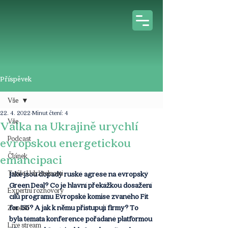
Příspěvek
Vše
22. 4. 2022
Minut čtení: 4
Vše
Válka na Ukrajině urychlí
Podcast
evropskou energetickou
Článek
emancipaci
Tváře Udržitelnosti
Jaké jsou dopady ruské agrese na evropský 
Green Deal? Co je hlavní překážkou dosažení 
Expertní rozhovory
cílů programu Evropské komise zvaného Fit 
for 55? A jak k němu přistupují firmy? To 
Z médií
byla témata konference pořádané platformou 
Live stream