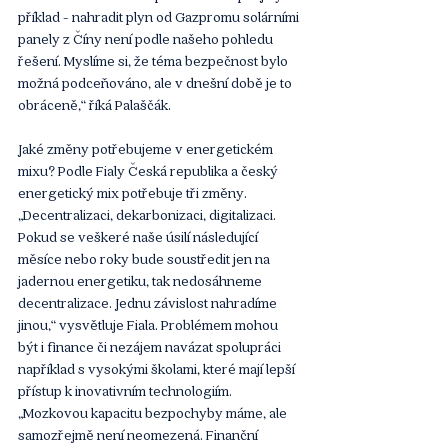
příklad - nahradit plyn od Gazpromu solárními 
panely z Číny není podle našeho pohledu 
řešení. Myslíme si, že téma bezpečnost bylo 
možná podceňováno, ale v dnešní době je to 
obráceně,“ říká Palaščák. 
Jaké změny potřebujeme v energetickém 
mixu? Podle Fialy Česká republika a český 
energetický mix potřebuje tři změny. 
„Decentralizaci, dekarbonizaci, digitalizaci. 
Pokud se veškeré naše úsilí následující 
měsíce nebo roky bude soustředit jen na 
jadernou energetiku, tak nedosáhneme 
decentralizace. Jednu závislost nahradíme 
jinou,“ vysvětluje Fiala. Problémem mohou 
být i finance či nezájem navázat spolupráci 
například s vysokými školami, které mají lepší 
přístup k inovativním technologiím. 
„Mozkovou kapacitu bezpochyby máme, ale 
samozřejmě není neomezená. Finanční 