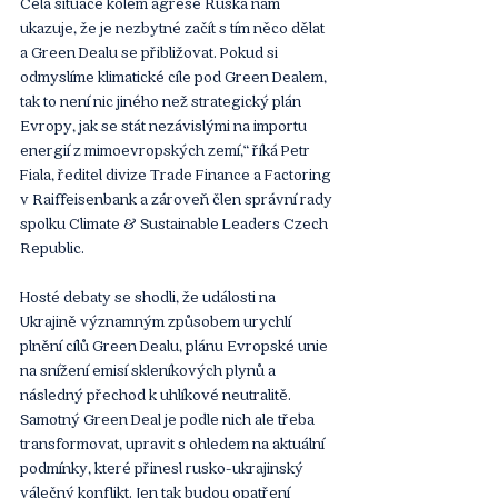
Celá situace kolem agrese Ruska nám 
ukazuje, že je nezbytné začít s tím něco dělat 
a Green Dealu se přibližovat. Pokud si 
odmyslíme klimatické cíle pod Green Dealem, 
tak to není nic jiného než strategický plán 
Evropy, jak se stát nezávislými na importu 
energií z mimoevropských zemí,“ říká Petr 
Fiala, ředitel divize Trade Finance a Factoring 
v Raiffeisenbank a zároveň člen správní rady 
spolku Climate & Sustainable Leaders Czech 
Republic. 
Hosté debaty se shodli, že události na 
Ukrajině významným způsobem urychlí 
plnění cílů Green Dealu, plánu Evropské unie 
na snížení emisí skleníkových plynů a 
následný přechod k uhlíkové neutralitě. 
Samotný Green Deal je podle nich ale třeba 
transformovat, upravit s ohledem na aktuální 
podmínky, které přinesl rusko-ukrajinský 
válečný konflikt. Jen tak budou opatření 