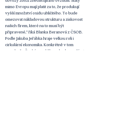
mimo Evropu mají platit za to, že produkují 
vyšší množství oxidu uhličitého. To bude 
omezovat nákladovou strukturu a ziskovost 
našich firem, které na to musí být 
připravené,“ říká Blanka Beranová z ČSOB. 
Podle Jakuba Jeřábka hraje velkou roli i 
cirkulární ekonomika. Konkrétně v tom 
smyslu, že Česká republika nebude využívat 
tolik mimoevropských zdrojů. „Jako Evropa 
nebudeme vázaní na dopravu z Asie a 
budeme využívat to, co máme. Potřebné 
zrecyklujeme a znovu využijeme. Vidím i tlak 
ze strany spotřebitelů, například na Amazonu 
u západních dodavatelů vidíte popisek ´z 30 
procent recyklováno´ a to se stane 
standardem. I u bank se stane normálním, že 
pokud máte depozitní produkt, tak bude 
depozitní produkt speciálně na ESG, který má 
procento zelených aktiv. Banky také budou 
nabízet zelené dluhopisy. Zájem široké 