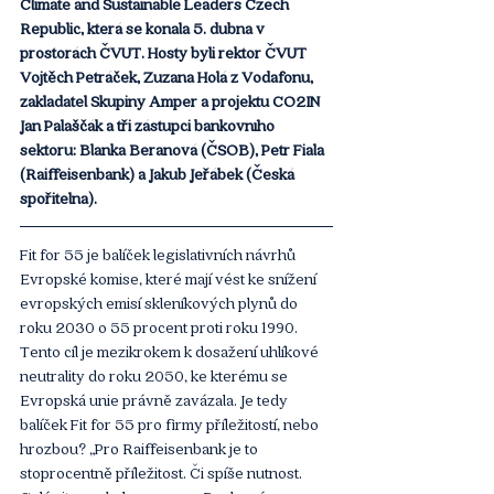
Climate and Sustainable Leaders Czech 
Republic, která se konala 5. dubna v 
prostorách ČVUT. Hosty byli rektor ČVUT 
Vojtěch Petráček, Zuzana Holá z Vodafonu, 
zakladatel Skupiny Amper a projektu CO2IN 
Jan Palaščák a tři zástupci bankovního 
sektoru: Blanka Beranová (ČSOB), Petr Fiala 
(Raiffeisenbank) a Jakub Jeřábek (Česká 
spořitelna). 
Fit for 55 je balíček legislativních návrhů 
Evropské komise, které mají vést ke snížení 
evropských emisí skleníkových plynů do 
roku 2030 o 55 procent proti roku 1990. 
Tento cíl je mezikrokem k dosažení uhlíkové 
neutrality do roku 2050, ke kterému se 
Evropská unie právně zavázala. Je tedy 
balíček Fit for 55 pro firmy příležitostí, nebo 
hrozbou? „Pro Raiffeisenbank je to 
stoprocentně příležitost. Či spíše nutnost. 