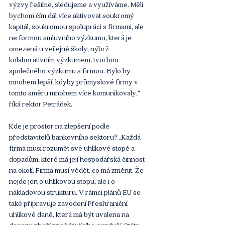
výzvy řešíme, sledujeme a využíváme. Měli 
bychom čím dál více aktivovat soukromý 
kapitál, soukromou spolupráci s firmami, ale 
ne formou smluvního výzkumu, která je 
omezená u veřejné školy, nýbrž 
kolaborativním výzkumem, tvorbou 
společného výzkumu s firmou. Bylo by 
mnohem lepší, kdyby průmyslové firmy v 
tomto směru mnohem více komunikovaly,“ 
říká rektor Petráček. 
Kde je prostor na zlepšení podle 
představitelů bankovního sektoru? „Každá 
firma musí rozumět své uhlíkové stopě a 
dopadům, které má její hospodářská činnost 
na okolí. Firma musí vědět, co má změnit. Že 
nejde jen o uhlíkovou stopu, ale i o 
nákladovou strukturu. V rámci plánů EU se 
také připravuje zavedení Přeshraniční 
uhlíkové daně, která má být uvalena na 
dovozy zboží znečišťujícího ovzduší. Státy 