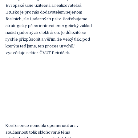
Evropské unie užitečná a realizovatelná. 
„Rusko je pro nás dodavatelem nejenom 
fosilních, ale i jaderných paliv. Potřebujeme 
strategicky přeorientovat energetický základ 
našich jaderných elektráren. Je důležité se 
rychle přizpůsobit a věřím, že velký tlak, pod 
kterým teď jsme, ten proces urychlí,“ 
vysvětluje rektor ČVUT Petráček. 
Konference nemohla opomenout ani v 
současnosti tolik skloňované téma 