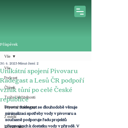
Příspěvek
Vše
30. 6. 2023
Minut čtení: 2
Vše
Unikátní spojení Pivovaru
Podcast
Radegast a Lesů ČR podpoří
Článek
vznik tůní po celé České
Tváře Udržitelnosti
republice
Expertní rozhovory
Pivovar Radegast se dlouhodobě věnuje 
minimalizaci spotřeby vody v pivovaru a 
Z médií
současně podporuje řadu projektů 
přispívajících k dostatku vody v přírodě. V 
Live stream