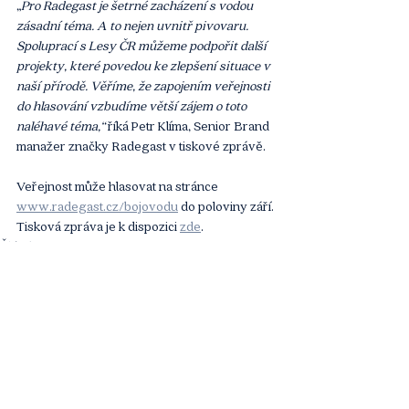
„
Pro Radegast je šetrné zacházení s vodou 
zásadní téma. A to nejen uvnitř pivovaru. 
Spoluprací s Lesy ČR můžeme podpořit další 
projekty, které povedou ke zlepšení situace v 
naší přírodě. Věříme, že zapojením veřejnosti 
do hlasování vzbudíme větší zájem o toto 
naléhavé téma,“ 
říká Petr Klíma, Senior Brand 
manažer značky Radegast v tiskové zprávě.
Veřejnost může hlasovat na stránce 
www.radegast.cz/bojovodu
 do poloviny září.
Tisková zpráva je k dispozici 
zde
.
Článek
Komentáře
Napsat komentář...