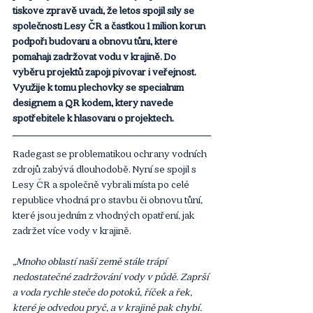
tiskové zprávě uvádí, že letos spojil síly se 
společností Lesy ČR a částkou 1 milion korun 
podpoří budování a obnovu tůní, které 
pomáhají zadržovat vodu v krajině. Do 
výběru projektů zapojí pivovar i veřejnost. 
Využije k tomu plechovky se speciálním 
designem a QR kódem, který navede 
spotřebitele k hlasování o projektech.
Radegast se problematikou ochrany vodních 
zdrojů zabývá dlouhodobě. Nyní se spojil s 
Lesy ČR a společně vybrali místa po celé 
republice vhodná pro stavbu či obnovu tůní, 
které jsou jedním z vhodných opatření, jak 
zadržet více vody v krajině.
„Mnoho oblastí naší země stále trápí 
nedostatečné zadržování vody v půdě. Zaprší 
a voda rychle steče do potoků, říček a řek, 
které je odvedou pryč, a v krajině pak chybí. 