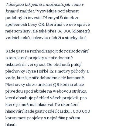
Tůně jsou tak jedna z možností, jak vodu v 
krajině zadržet,“ 
vysvětluje potřebnost 
podobných investic Přemysl Šrámek ze 
společnosti Lesy ČR, která má ve své správě 
nejenom lesy, ale také přes 38 000 kilometrů 
vodních toků, tisícovku nádrží a stovky tůní.
Radegast se rozhodl zapojit do rozhodování 
o tom, které projekty se přednostně 
uskuteční, i veřejnost. Do obchodů putují 
plechovky Ryze Hořké 12 s motivy přírody a 
vody, která je středobodem celé kampaně. 
Plechovky skrze unikátní QR kód na obale 
přivedou spotřebitele na webovou stránku, 
která obsahuje přehled všech projektů, pro 
které je možnost hlasovat. Po ukončení 
hlasování Radegast rozdělí částku 1 000 000 
korun mezi projekty s největším počtem 
hlasů.