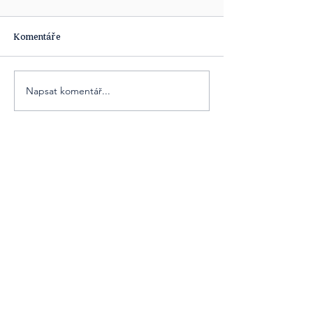
Komentáře
Napsat komentář...
Obsahová platforma [ta] Udržitelnost je
součástí obsahových projektů agentury
Cover Story