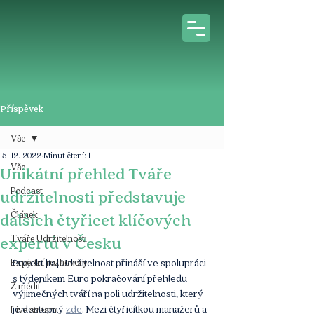
Příspěvek
Vše
15. 12. 2022
Minut čtení: 1
Vše
Unikátní přehled Tváře
Podcast
udržitelnosti představuje
Článek
dalších čtyřicet klíčových
Tváře Udržitelnosti
expertů v Česku
Expertní rozhovory
Projekt [ta] Udržitelnost přináší ve spolupráci 
s týdeníkem Euro pokračování přehledu 
Z médií
výjimečných tváří na poli udržitelnosti, který 
je dostupný 
zde
. Mezi čtyřicítkou manažerů a 
Live stream