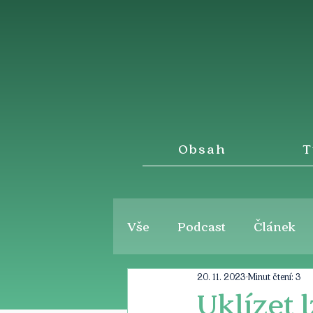
Obsah
T
Vše
Podcast
Článek
20. 11. 2023
Minut čtení: 3
Uklízet 