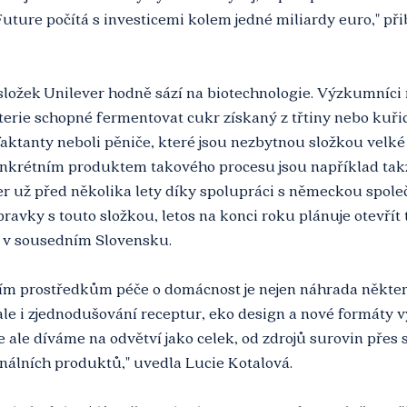
ture počítá s investicemi kolem jedné miliardy euro," přib
složek Unilever hodně sází na biotechnologie. Výzkumníci 
bakterie schopné fermentovat cukr získaný z třtiny nebo kuřic
aktanty neboli pěniče, které jsou nezbytnou složkou velké č
onkrétním produktem takového procesu jsou například tak
r už před několika lety díky spolupráci s německou spole
pravky s touto složkou, letos na konci roku plánuje otevřít
 v sousedním Slovensku.
ším prostředkům péče o domácnost je nejen náhrada někter
 ale i zjednodušování receptur, eko design a nové formáty v
 ale díváme na odvětví jako celek, od zdrojů surovin přes
nálních produktů," uvedla Lucie Kotalová. 