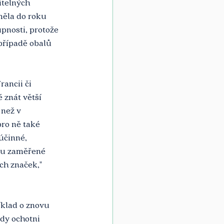
telných 
měla do roku 
pnosti, protože 
 případě obalů 
ancii či 
znát větší 
než v 
pro ně také 
účinné, 
ou zaměřené 
ch značek," 
íklad o znovu 
ždy ochotni 