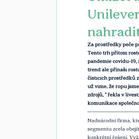
Unilever
nahradi
Za prostředky péče pr
Tento trh přitom rost
pandemie covidu-19, n
trend ale přináší ros
čistících prostředků 
už víme, že ropu jsme
zdrojů, " řekla v liv
komunikace společnos
Nadnárodní firma, kte
segmentu zcela obejít
konkrétní řešení. Vyž