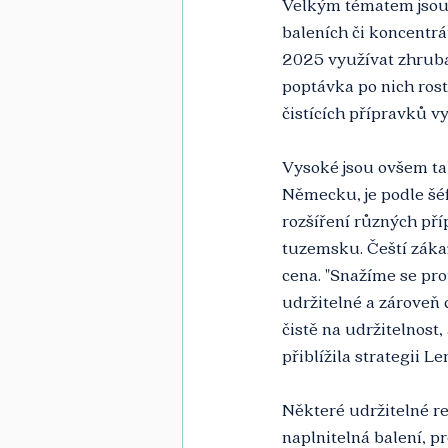
Velkým tématem jsou 
baleních či koncentrá
2025 využívat zhruba 
poptávka po nich rost
čistících přípravků v
Vysoké jsou ovšem ta
Německu, je podle šé
rozšíření různých pří
tuzemsku. Čeští zákaz
cena. "Snažíme se pro
udržitelné a zároveň
čistě na udržitelnost
přiblížila strategii L
Některé udržitelné re
naplnitelná balení, p