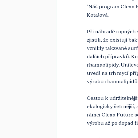
"Náš program Clean Fu
Kotalová. 
Při náhradě ropných 
zjistili, že existují 
vznikly takzvané surf
dalších přípravků. K
rhamnolipidy. Unileve
uvedl na trh mycí pří
výrobu rhamnolipidů
Cestou k udržitelněj
ekologicky šetrnější,
rámci Clean Future se
výrobu až po dopad fi