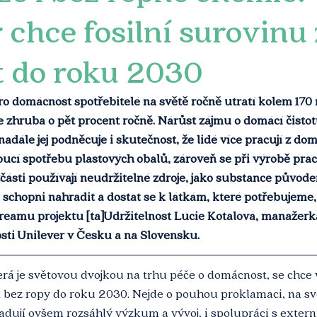
 chce fosilní surovinu 
t do roku 2030
o domácnost spotřebitelé na světě ročně utratí kolem 170 m
e zhruba o pět procent ročně. Nárůst zájmu o domácí čistot
adále jej podněcuje i skutečnost, že lidé více pracují z do
toucí spotřebu plastových obalů, zároveň se při výrobě prac
zčásti používají neudržitelné zdroje, jako substance původe
 schopni nahradit a dostat se k látkám, které potřebujeme,
estreamu projektu [ta]Udržitelnost Lucie Kotalová, manažerk
ti Unilever v Česku a na Slovensku. 
rá je světovou dvojkou na trhu péče o domácnost, se chce 
 bez ropy do roku 2030. Nejde o pouhou proklamaci, na svě
adují ovšem rozsáhlý výzkum a vývoj, i spolupráci s extern