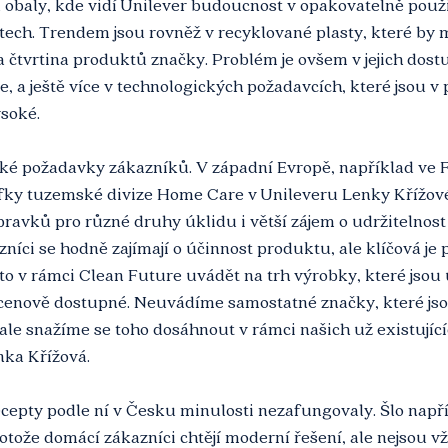
obaly, kde vidí Unilever budoucnost v opakovatelně použi
tech. Trendem jsou rovněž v recyklované plasty, které by 
čtvrtina produktů značky. Problém je ovšem v jejich dostu
e, a ještě více v technologických požadavcích, které jsou v
ysoké.
ké požadavky zákazníků. V západní Evropě, například ve Fr
fky tuzemské divize Home Care v Unileveru Lenky Křížové 
pravků pro různé druhy úklidu i větší zájem o udržitelnost 
níci se hodně zajímají o účinnost produktu, ale klíčová je 
to v rámci Clean Future uvádět na trh výrobky, které jsou 
 cenově dostupné. Neuvádíme samostatné značky, které js
, ale snažíme se toho dosáhnout v rámci našich už existující
enka Křížová.
cepty podle ní v Česku minulosti nezafungovaly. Šlo např
rotože domácí zákazníci chtějí moderní řešení, ale nejsou v