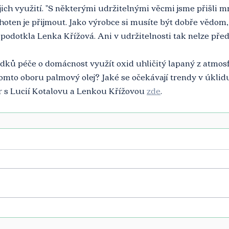
ejich využití. "S některými udržitelnými věcmi jsme přišli 
hoten je přijmout. Jako výrobce si musíte být dobře vědom, c
podotkla Lenka Křížová. Ani v udržitelnosti tak nelze pře
dků péče o domácnost využít oxid uhličitý lapaný z atmosf
tomto oboru palmový olej? Jaké se očekávají trendy v úkli
r s Lucií Kotalovu a Lenkou Křížovou 
zde
.