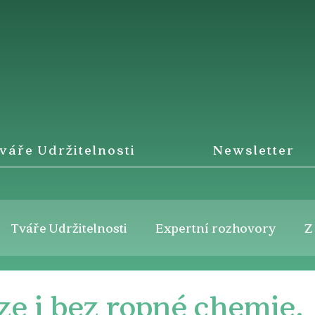
váře Udržitelnosti
Newsletter
Tváře Udržitelnosti
Expertní rozhovory
Z
lze i bez ropné chemie.