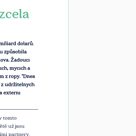
zcela
iliard dolarů. 
u způsobila 
mova. Žádoucí 
ích, mycích a 
m z ropy. "Dnes 
 z udržitelných 
a externí 
v tomto 
tě už jsou 
ími partnery. 