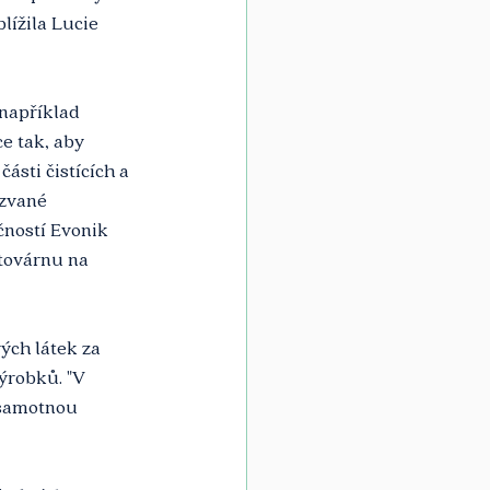
lížila Lucie 
například 
e tak, aby 
ásti čistících a 
zvané 
čností Evonik 
 továrnu na 
ých látek za 
ýrobků. "V 
 samotnou 