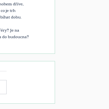
mnohem dříve, 
o je trh 
dbíhat dobu.
éry? Je na 
du do budoucna? 