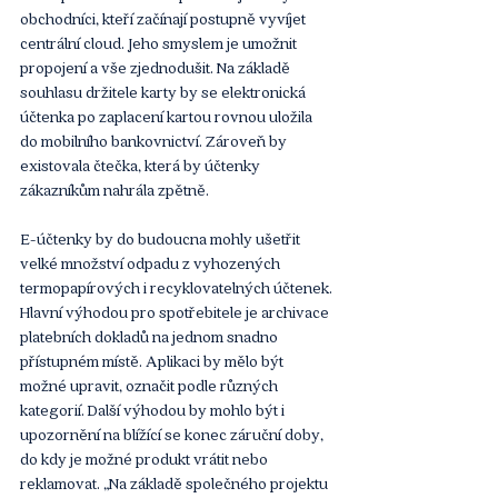
obchodníci, kteří začínají postupně vyvíjet 
centrální cloud. Jeho smyslem je umožnit 
propojení a vše zjednodušit. Na základě 
souhlasu držitele karty by se elektronická 
účtenka po zaplacení kartou rovnou uložila 
do mobilního bankovnictví. Zároveň by 
existovala čtečka, která by účtenky 
zákazníkům nahrála zpětně. 
E-účtenky by do budoucna mohly ušetřit 
velké množství odpadu z vyhozených 
termopapírových i recyklovatelných účtenek. 
Hlavní výhodou pro spotřebitele je archivace 
platebních dokladů na jednom snadno 
přístupném místě. Aplikaci by mělo být 
možné upravit, označit podle různých 
kategorií. Další výhodou by mohlo být i 
upozornění na blížící se konec záruční doby, 
do kdy je možné produkt vrátit nebo 
reklamovat. „Na základě společného projektu 