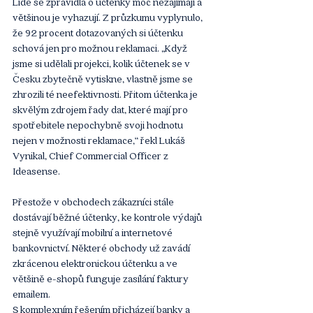
Lidé se zpravidla o účtenky moc nezajímají a 
většinou je vyhazují. Z průzkumu vyplynulo, 
že 92 procent dotazovaných si účtenku 
schová jen pro možnou reklamaci. „Když 
jsme si udělali projekci, kolik účtenek se v 
Česku zbytečně vytiskne, vlastně jsme se 
zhrozili té neefektivnosti. Přitom účtenka je 
skvělým zdrojem řady dat, které mají pro 
spotřebitele nepochybně svoji hodnotu 
nejen v možnosti reklamace,“ řekl Lukáš 
Vynikal, Chief Commercial Officer z 
Ideasense.
Přestože v obchodech zákazníci stále 
dostávají běžné účtenky, ke kontrole výdajů 
stejně využívají mobilní a internetové 
bankovnictví. Některé obchody už zavádí 
zkrácenou elektronickou účtenku a ve 
většině e-shopů funguje zasílání faktury 
emailem. 
S komplexním řešením přicházejí banky a 