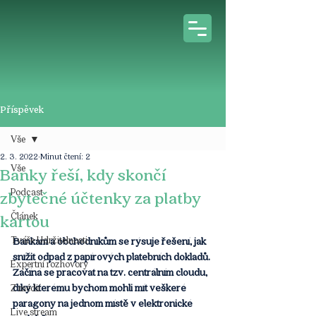
Příspěvek
Vše
2. 3. 2022
Minut čtení: 2
Vše
Banky řeší, kdy skončí
Podcast
zbytečné účtenky za platby
Článek
kartou
Tváře Udržitelnosti
Bankám a obchodníkům se rýsuje řešení, jak 
snížit odpad z papírových platebních dokladů. 
Expertní rozhovory
Začíná se pracovat na tzv. centrálním cloudu, 
díky kterému bychom mohli mít veškeré 
Z médií
paragony na jednom místě v elektronické 
Live stream