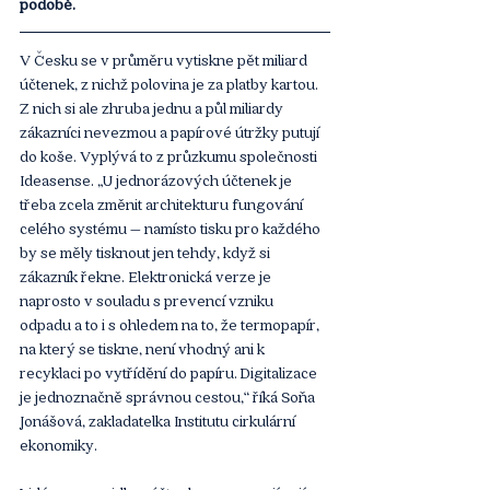
podobě. 
V Česku se v průměru vytiskne pět miliard 
účtenek, z nichž polovina je za platby kartou. 
Z nich si ale zhruba jednu a půl miliardy 
zákazníci nevezmou a papírové útržky putují 
do koše. Vyplývá to z průzkumu společnosti 
Ideasense. „U jednorázových účtenek je 
třeba zcela změnit architekturu fungování 
celého systému – namísto tisku pro každého 
by se měly tisknout jen tehdy, když si 
zákazník řekne. Elektronická verze je 
naprosto v souladu s prevencí vzniku 
odpadu a to i s ohledem na to, že termopapír, 
na který se tiskne, není vhodný ani k 
recyklaci po vytřídění do papíru. Digitalizace 
je jednoznačně správnou cestou,“ říká Soňa 
Jonášová, zakladatelka Institutu cirkulární 
ekonomiky. 