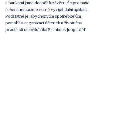
s bankami jsme dospěli k závěru, že pro naše 
řešení nemusíme nutně vyvíjet další aplikaci. 
Podstatné je, abychom tím spotřebitelům 
pomohli s organizací účtenek a životnímu 
prostředí ulehčili,“ říká František Jungr, šéf 
produktu ve Visa pro Česko, Maďarsko a 
Slovensko. Jen během minulého roku se s 
Visa kartami zprocesovalo přes půl miliardy 
transakcí.
Článek
Komentáře
Napsat komentář...