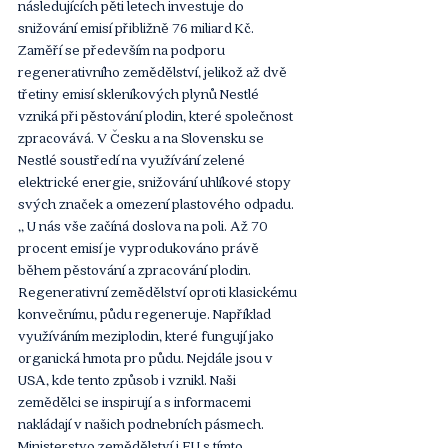
následujících pěti letech investuje do 
snižování emisí přibližně 76 miliard Kč. 
Zaměří se především na podporu 
regenerativního zemědělství, jelikož až dvě 
třetiny emisí skleníkových plynů Nestlé 
vzniká při pěstování plodin, které společnost 
zpracovává. V Česku a na Slovensku se 
Nestlé soustředí na využívání zelené 
elektrické energie, snižování uhlíkové stopy 
svých značek a omezení plastového odpadu. 
‚‚ U nás vše začíná doslova na poli. Až 70 
procent emisí je vyprodukováno právě 
během pěstování a zpracování plodin. 
Regenerativní zemědělství oproti klasickému 
konvečnímu, půdu regeneruje. Například 
využíváním meziplodin, které fungují jako 
organická hmota pro půdu. Nejdále jsou v 
USA, kde tento způsob i vznikl. Naši 
zemědělci se inspirují a s informacemi 
nakládají v našich podnebních pásmech. 
Ministerstvo zemědělství i EU s tímto 