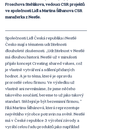
Froschová Stehlíková, vedoucí CSR projektů 
ve společnosti Lidl a Martina Šilhánová CSR 
manažerka z Nestlé.
Společnosti Lidl Česká republika i Nestlé 
Česko mají s tématem udržitelnosti 
dlouholeté zkušenosti. ‚‚Udržitelnost v Nestlé 
má dlouhou historii. Nestlé už v minulosti 
přijalo koncept Creating shared values, což 
je vlastně vytváření a sdílení přidaných 
hodnot. A je to téma, které je opravdu 
prorostlé celou firmou. Ve výsledku už 
vlastně ani nevnímáme, že jsme něčeho 
takového součástí, bereme to už jako takový 
standart. Stěžejní je být bezemisní firmou, ’’ 
říká Martina Šilhánová, která reprezentuje 
největšího výrobce potravin na světě. Nestlé 
má v České republice 3 výrobní závody a 
vyrábí celou řadu produktů jako například 