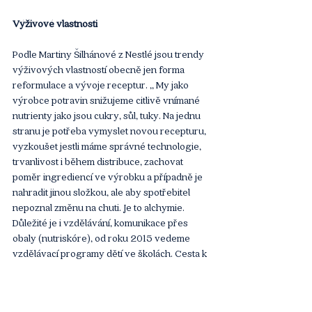
Výživové vlastnosti 
Podle Martiny Šilhánové z Nestlé jsou trendy 
výživových vlastností obecně jen forma 
reformulace a vývoje receptur. ‚‚ My jako 
výrobce potravin snižujeme citlivě vnímané 
nutrienty jako jsou cukry, sůl, tuky. Na jednu 
stranu je potřeba vymyslet novou recepturu, 
vyzkoušet jestli máme správné technologie, 
trvanlivost i během distribuce, zachovat 
poměr ingrediencí ve výrobku a případně je 
nahradit jinou složkou, ale aby spotřebitel 
nepoznal změnu na chuti. Je to alchymie. 
Důležité je i vzdělávání, komunikace přes 
obaly (nutriskóre), od roku 2015 vedeme 
vzdělávací programy dětí ve školách. Cesta k 
realizaci je často dlouhá a trnitá, ’’ říká. 
Témat k udržitelnosti, které zákazníky zajímají 