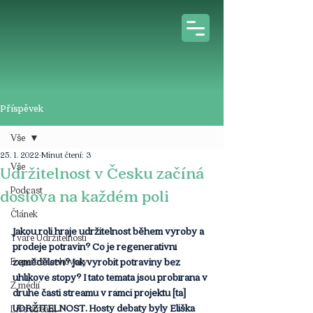
Příspěvek
Vše
25. 1. 2022
Minut čtení: 3
Vše
Udržitelnost v Česku začíná
Podcast
doslova na každém poli
Článek
Jakou roli hraje udržitelnost během výroby a 
Tváře Udržitelnosti
prodeje potravin? Co je regenerativní 
Expertní rozhovory
zemědělství? Jak vyrobit potraviny bez 
uhlíkové stopy? I tato témata jsou probíraná v 
Z médií
druhé části streamu v rámci projektu [ta] 
UDRŽITELNOST. Hosty debaty byly Eliška 
Live stream