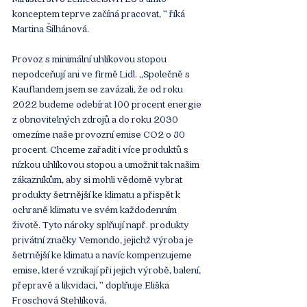
konceptem teprve začíná pracovat, ’’ říká 
Martina Šilhánová. 
Provoz s minimální uhlíkovou stopou 
nepodceňují ani ve firmě Lidl. ‚‚Společně s 
Kauflandem jsem se zavázali, že od roku 
2022 budeme odebírat 100 procent energie 
z obnovitelných zdrojů a do roku 2030 
omezíme naše provozní emise CO2 o 80 
procent. Chceme zařadit i více produktů s 
nízkou uhlíkovou stopou a umožnit tak našim 
zákazníkům, aby si mohli vědomě vybrat 
produkty šetrnější ke klimatu a přispět k 
ochraně klimatu ve svém každodenním 
životě. Tyto nároky splňují např. produkty 
privátní značky Vemondo, jejichž výroba je 
šetrnější ke klimatu a navíc kompenzujeme 
emise, které vznikají při jejich výrobě, balení, 
přepravě a likvidaci, ’’ doplňuje Eliška 
Froschová Stehlíková. 