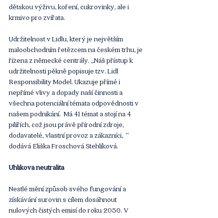
dětskou výživu, koření, cukrovinky, ale i 
krmivo pro zvířata. 
Udržitelnost v Lidlu, který je největším 
maloobchodním řetězcem na českém trhu, je 
řízena z německé centrály. ‚‚Náš přístup k 
udržitelnosti pěkně popisuje tzv. Lidl 
Responsibility Model. Ukazuje přímé i 
nepřímé vlivy a dopady naší činnosti a 
všechna potenciální témata odpovědnosti v 
našem podnikání.  Má 41 témat a stojí na 4 
pilířích, což jsou právě přírodní zdroje, 
dodavatelé, vlastní provoz a zákazníci,  ’’ 
dodává Eliška Froschová Stehlíková. 
Uhlíková neutralita
Nestlé mění způsob svého fungování a 
získávání surovin s cílem dosáhnout 
nulových čistých emisí do roku 2050. V 