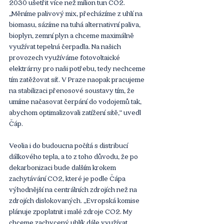
2030 ušetřit více než milion tun CO2. 
„Měníme palivový mix, přecházíme z uhlí na 
biomasu, sázíme na tuhá alternativní paliva, 
bioplyn, zemní plyn a chceme maximálně 
využívat tepelná čerpadla. Na našich 
provozech využíváme fotovoltaické 
elektrárny pro naši potřebu, tedy nechceme 
tím zatěžovat síť. V Praze naopak pracujeme 
na stabilizaci přenosové soustavy tím, že 
umíme načasovat čerpání do vodojemů tak, 
abychom optimalizovali zatížení sítě,“ uvedl 
Čáp.
Veolia i do budoucna počítá s distribucí 
dálkového tepla, a to z toho důvodu, že po 
dekarbonizaci bude dalším krokem 
zachytávání CO2, které je podle Čápa 
výhodnější na centrálních zdrojích než na 
zdrojích dislokovaných. „Evropská komise 
plánuje zpoplatnit i malé zdroje CO2. My 
chceme zachycený uhlík dále využívat, 