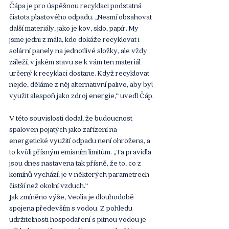
Čápa je pro úspěšnou recyklaci podstatná 
čistota plastového odpadu. „Nesmí obsahovat 
další materiály, jako je kov, sklo, papír. My 
jsme jedni z mála, kdo dokáže recyklovat i 
solární panely na jednotlivé složky, ale vždy 
záleží, v jakém stavu se k vám ten materiál 
určený k recyklaci dostane. Když recyklovat 
nejde, děláme z něj alternativní palivo, aby byl 
využit alespoň jako zdroj energie,“ uvedl Čáp.
V této souvislosti dodal, že budoucnost 
spaloven pojatých jako zařízení na 
energetické využití odpadu není ohrožena, a 
to kvůli přísným emisním limitům. „Ta pravidla 
jsou dnes nastavena tak přísně, že to, co z 
komínů vychází, je v některých parametrech 
čistší než okolní vzduch.“
Jak zmíněno výše, Veolia je dlouhodobě 
spojena především s vodou. Z pohledu 
udržitelnosti hospodaření s pitnou vodou je 