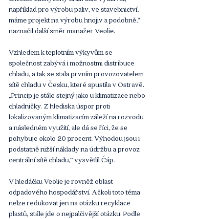
například pro výrobu paliv, ve stavebnictví, 
máme projekt na výrobu hnojiv a podobně,“ 
naznačil další směr manažer Veolie.
Vzhledem k teplotním výkyvům se 
společnost zabývá i možnostmi distribuce 
chladu, a tak se stala prvním provozovatelem 
sítě chladu v Česku, které spustila v Ostravě. 
„Princip je stále stejný jako u klimatizace nebo 
chladničky. Z hlediska úspor proti 
lokalizovaným klimatizacím záleží na rozvodu 
a následném využití, ale dá se říci, že se 
pohybuje okolo 20 procent. Výhodou jsou i 
podstatně nižší náklady na údržbu a provoz 
centrální sítě chladu,“ vysvětlil Čáp.
V hledáčku Veolie je rovněž oblast 
odpadového hospodářství. Ačkoli toto téma 
nelze redukovat jen na otázku recyklace 
plastů, stále jde o nejpalčivější otázku. Podle 