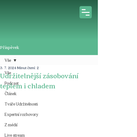
Příspěvek
Vše
3. 7. 2024
Minut čtení: 2
Vše
Udržitelnější zásobování
Podcast
teplem i chladem
Článek
Tváře Udržitelnosti
Expertní rozhovory
Z médií
Live stream