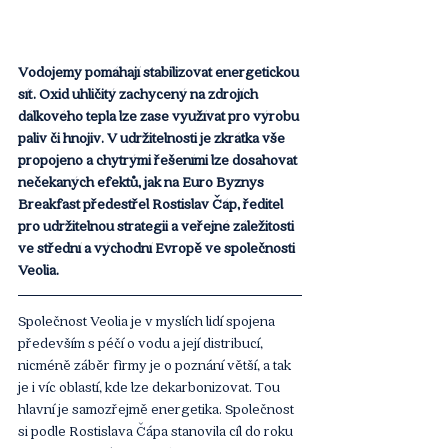
Vodojemy pomáhají stabilizovat energetickou 
síť. Oxid uhličitý zachycený na zdrojích 
dálkového tepla lze zase využívat pro výrobu 
paliv či hnojiv. V udržitelnosti je zkrátka vše 
propojeno a chytrými řešeními lze dosahovat 
nečekaných efektů, jak na Euro Byznys 
Breakfast předestřel Rostislav Čáp, ředitel 
pro udržitelnou strategii a veřejné záležitosti 
ve střední a východní Evropě ve společnosti 
Veolia.
Společnost Veolia je v myslích lidí spojena 
především s péčí o vodu a její distribucí, 
nicméně záběr firmy je o poznání větší, a tak 
je i víc oblastí, kde lze dekarbonizovat. Tou 
hlavní je samozřejmě energetika. Společnost 
si podle Rostislava Čápa stanovila cíl do roku 