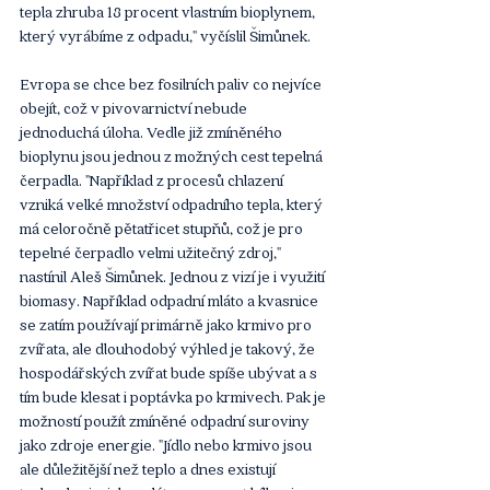
tepla zhruba 18 procent vlastním bioplynem, 
který vyrábíme z odpadu," vyčíslil Šimůnek.
Evropa se chce bez fosilních paliv co nejvíce 
obejít, což v pivovarnictví nebude 
jednoduchá úloha. Vedle již zmíněného 
bioplynu jsou jednou z možných cest tepelná 
čerpadla. "Například z procesů chlazení 
vzniká velké množství odpadního tepla, který 
má celoročně pětatřicet stupňů, což je pro 
tepelné čerpadlo velmi užitečný zdroj," 
nastínil Aleš Šimůnek. Jednou z vizí je i využití 
biomasy. Například odpadní mláto a kvasnice 
se zatím používají primárně jako krmivo pro 
zvířata, ale dlouhodobý výhled je takový, že 
hospodářských zvířat bude spíše ubývat a s 
tím bude klesat i poptávka po krmivech. Pak je 
možností použít zmíněné odpadní suroviny 
jako zdroje energie. "Jídlo nebo krmivo jsou 
ale důležitější než teplo a dnes existují 