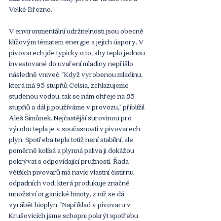
Velké Březno.
V environmentální udržitelnosti jsou obecně 
klíčovým tématem energie a jejich úspory. V 
pivovarech jde typicky o to, aby teplo jednou 
investované do uvaření mladiny nepřišlo 
následně vniveč. "Když vyrobenou mladinu, 
která má 95 stupňů Celsia, zchlazujeme 
studenou vodou, tak se nám ohřeje na 85 
stupňů a dál ji používáme v provozu," přiblížil 
Aleš Šimůnek. Nejčastější surovinou pro 
výrobu tepla je v současnosti v pivovarech 
plyn. Spotřeba tepla totiž není stabilní, ale 
poměrně kolísá a plynná paliva ji dokážou 
pokrývat s odpovídající pružností. Řada 
větších pivovarů má navíc vlastní čistírnu 
odpadních vod, která produkuje značné 
množství organické hmoty, z níž se dá 
vyrábět bioplyn. "Například v pivovaru v 
Krušovicích jsme schopni pokrýt spotřebu 