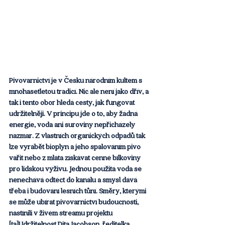
Pivovarnictví je v Česku národním kultem s 
mnohasetletou tradicí. Nic ale není jako dřív, a 
tak i tento obor hledá cesty, jak fungovat 
udržitelněji. V principu jde o to, aby žádná 
energie, voda ani suroviny nepřicházely 
nazmar. Z vlastních organických odpadů tak 
lze vyrábět bioplyn a jeho spalováním pivo 
vařit nebo z mláta získávat cenné bílkoviny 
pro lidskou výživu. Jednou použitá voda se 
nenechává odtéct do kanálu a smysl dává 
třeba i budování lesních tůní. Směry, kterými 
se může ubírat pivovarnictví budoucnosti, 
nastínili v živém streamu projektu 
[ta]Udržitelnost Dita Jacobson, ředitelka 