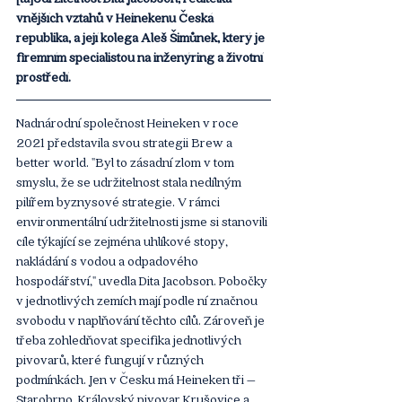
vnějších vztahů v Heinekenu Česká 
republika, a její kolega Aleš Šimůnek, který je 
firemním specialistou na inženýring a životní 
prostředí. 
Nadnárodní společnost Heineken v roce 
2021 představila svou strategii Brew a 
better world. "Byl to zásadní zlom v tom 
smyslu, že se udržitelnost stala nedílným 
pilířem byznysové strategie. V rámci 
environmentální udržitelnosti jsme si stanovili 
cíle týkající se zejména uhlíkové stopy, 
nakládání s vodou a odpadového 
hospodářství," uvedla Dita Jacobson. Pobočky 
v jednotlivých zemích mají podle ní značnou 
svobodu v naplňování těchto cílů. Zároveň je 
třeba zohledňovat specifika jednotlivých 
pivovarů, které fungují v různých 
podmínkách. Jen v Česku má Heineken tři – 
Starobrno, Královský pivovar Krušovice a 