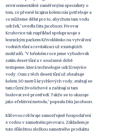
environmentálně zaměřenými specialisty o 
tom, co přesně krajina kolem nás potřebuje a 
co můžeme dělat pro to, abychom tam vodu 
udrželi," uvedla Dita Jacobson. Pivovar 
Krušovice tak například spolupracuje s 
lesnickým parkem Křivoklátsko na vytváření 
vodních tůní a revitalizaci už existujících 
mokřadů. "V loňském roce jsme vybudovali 
zatím deset tůní a v současné době 
testujeme, která technologie udrží nejvíce 
vody. Osm z těch deseti tůní už obsahuje 
kolem 30 metrů krychlových vody, stahují se 
tam různí živočichové a začínají si tam 
budovat své prostředí. Takže se to ukazuje 
jako efektivní metoda," popsala Dita Jacobson.
Klíčovou roli hraje samozřejmě hospodaření 
s vodou v samotném pivovaru. Základem je 
tuto důležitou složkou samotného produktu 
ale i výrobního procesu použít opakovaně – 