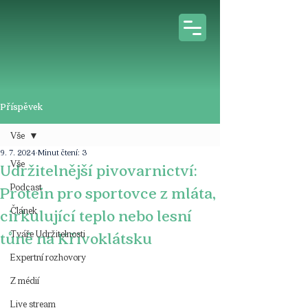
Příspěvek
Vše
9. 7. 2024
Minut čtení: 3
Vše
Udržitelnější pivovarnictví:
Podcast
Protein pro sportovce z mláta,
Článek
cirkulující teplo nebo lesní
Tváře Udržitelnosti
tůně na Křivoklátsku
Expertní rozhovory
Z médií
Live stream