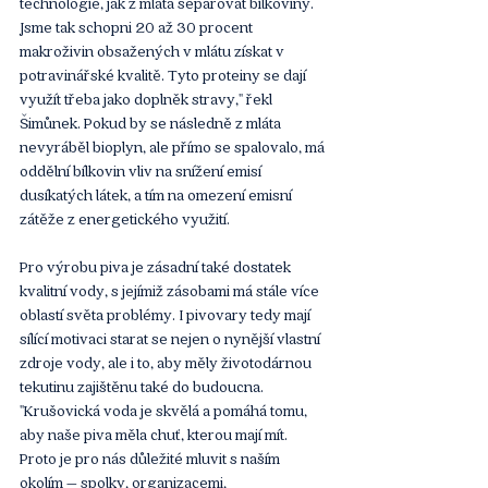
technologie, jak z mláta separovat bílkoviny. 
Jsme tak schopni 20 až 30 procent 
makroživin obsažených v mlátu získat v 
potravinářské kvalitě. Tyto proteiny se dají 
využít třeba jako doplněk stravy," řekl 
Šimůnek. Pokud by se následně z mláta 
nevyráběl bioplyn, ale přímo se spalovalo, má 
oddělní bílkovin vliv na snížení emisí 
dusíkatých látek, a tím na omezení emisní 
zátěže z energetického využití.
Pro výrobu piva je zásadní také dostatek 
kvalitní vody, s jejímiž zásobami má stále více 
oblastí světa problémy. I pivovary tedy mají 
sílící motivaci starat se nejen o nynější vlastní 
zdroje vody, ale i to, aby měly životodárnou 
tekutinu zajištěnu také do budoucna. 
"Krušovická voda je skvělá a pomáhá tomu, 
aby naše piva měla chuť, kterou mají mít. 
Proto je pro nás důležité mluvit s naším 
okolím – spolky, organizacemi, 