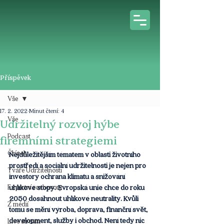
Příspěvek
Vše
17. 2. 2022
Minut čtení: 4
Vše
Udržitelný rozvoj hýbe
Podcast
firemními strategiemi
Článek
Nejdůležitějším tématem v oblasti životního 
prostředí a sociální udržitelnosti je nejen pro 
Tváře Udržitelnosti
investory ochrana klimatu a snižování 
Expertní rozhovory
uhlíkové stopy. Evropská unie chce do roku 
2050 dosáhnout uhlíkové neutrality. Kvůli 
Z médií
tomu se mění výroba, doprava, finanční svět, 
development, služby i obchod. Není tedy nic 
Live stream