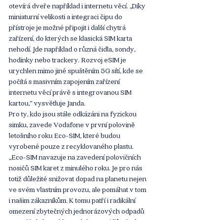
otevírá dveře například i internetu věcí. „Díky 
miniaturní velikosti a integraci čipu do 
přístroje je možné připojit i další chytrá 
zařízení, do kterých se klasická SIM karta 
nehodí. Jde například o různá čidla, sondy, 
hodinky nebo trackery. Rozvoj eSIM je 
urychlen mimo jiné spuštěním 5G sítí, kde se 
počítá s masivním zapojením zařízení 
internetu věcí právě s integrovanou SIM 
kartou,“ vysvětluje Janda. 
Pro ty, kdo jsou stále odkázáni na fyzickou 
simku, zavede Vodafone v první polovině 
letošního roku Eco-SIM, které budou 
vyrobené pouze z recyklovaného plastu. 
„Eco-SIM navazuje na zavedení polovičních 
nosičů SIM karet z minulého roku. Je pro nás 
totiž důležité snižovat dopad na planetu nejen 
ve svém vlastním provozu, ale pomáhat v tom 
i našim zákazníkům. K tomu patří i radikální 
omezení zbytečných jednorázových odpadů 