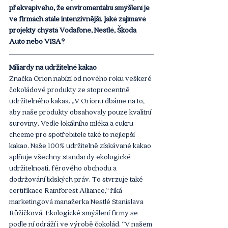
překvapivého, že enviromentální smýšlení je 
ve firmách stále intenzivnější. Jaké zajímavé 
projekty chystá Vodafone, Nestlé, Škoda 
Auto nebo VISA? 
Miliardy na udržitelné kakao
Značka Orion nabízí od nového roku veškeré 
čokoládové produkty ze stoprocentně 
udržitelného kakaa. „V Orionu dbáme na to, 
aby naše produkty obsahovaly pouze kvalitní 
suroviny. Vedle lokálního mléka a cukru 
chceme pro spotřebitele také to nejlepší 
kakao. Naše 100% udržitelně získávané kakao 
splňuje všechny standardy ekologické 
udržitelnosti, férového obchodu a 
dodržování lidských práv. To stvrzuje také 
certifikace Rainforest Alliance,“ říká 
marketingová manažerka Nestlé Stanislava 
Růžičková. Ekologické smýšlení firmy se 
podle ní odráží i ve výrobě čokolád. “V našem 