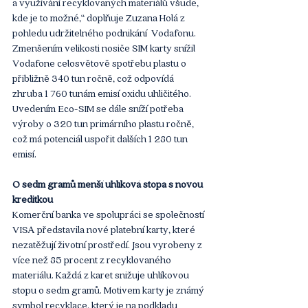
a využívání recyklovaných materiálů všude, 
kde je to možné,“ doplňuje Zuzana Holá z 
pohledu udržitelného podnikání  Vodafonu. 
Zmenšením velikosti nosiče SIM karty snížil 
Vodafone celosvětově spotřebu plastu o 
přibližně 340 tun ročně, což odpovídá 
zhruba 1 760 tunám emisí oxidu uhličitého. 
Uvedením Eco-SIM se dále sníží potřeba 
výroby o 320 tun primárního plastu ročně, 
což má potenciál uspořit dalších 1 280 tun 
emisí. 
O sedm gramů menší uhlíková stopa s novou 
kreditkou
Komerční banka ve spolupráci se společností 
VISA představila nové platební karty, které 
nezatěžují životní prostředí. Jsou vyrobeny z 
více než 85 procent z recyklovaného 
materiálu. Každá z karet snižuje uhlíkovou 
stopu o sedm gramů. Motivem karty je známý 
symbol recyklace, který je na podkladu 