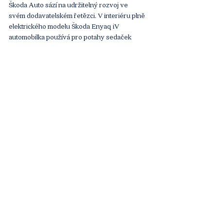
Škoda Auto sází na udržitelný rozvoj ve 
svém dodavatelském řetězci. V interiéru plně 
elektrického modelu Škoda Enyaq iV 
automobilka používá pro potahy sedaček 
materiál vzniklý kombinací vlny a 
recyklovaného polyesteru z nevratných PET 
lahví. „Důsledným využíváním ekologicky 
vyráběných materiálů v našich aktuálních 
vozech se změní požadavky v oblasti nákupu 
a tím i nároky na naše dodavatele. Proto 
společně pracujeme na vývoji inovativních a 
ekologických materiálů, které se osvědčí v 
každodenním provozu, budou snadno 
zpracovatelné a zároveň designově 
atraktivní, “ říká Markéta Truhelková, 
koordinátorka oblasti Nákup interiér ve Škoda 
Auto. 
Mladoboleslavská společnost začala více 
spolupracovat s dodavateli a vědeckou 
komunitou na ekologicky vyráběných, 