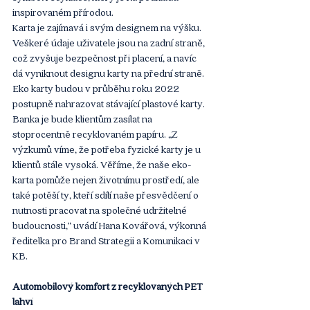
inspirovaném přírodou.
Karta je zajímavá i svým designem na výšku. 
Veškeré údaje uživatele jsou na zadní straně, 
což zvyšuje bezpečnost při placení, a navíc 
dá vyniknout designu karty na přední straně. 
Eko karty budou v průběhu roku 2022 
postupně nahrazovat stávající plastové karty. 
Banka je bude klientům zasílat na 
stoprocentně recyklovaném papíru. „Z 
výzkumů víme, že potřeba fyzické karty je u 
klientů stále vysoká. Věříme, že naše eko-
karta pomůže nejen životnímu prostředí, ale 
také potěší ty, kteří sdílí naše přesvědčení o 
nutnosti pracovat na společné udržitelné 
budoucnosti,“ uvádí Hana Kovářová, výkonná 
ředitelka pro Brand Strategii a Komunikaci v 
KB.
Automobilový komfort z recyklovaných PET 
lahví 