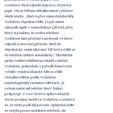
voucheru. Nyní odpadá doprava i zbytečný 
papír, vše je během několika minut vyřízeno 
elektronicky. „Stačí si přes samoobsluhu Můj 
Vodafone objednat eSIM. Za pár minut 
zákazník najde v samoobsluze QR kód, přes 
který si ji stáhne do svého telefonu. 
Vodafone také přichází s možností, ve které 
odpadá scanování QR kódu. Stačí do 
objednávky zadat takzvaný EID kód a eSIM se 
do telefonu stáhne automaticky,“ říká Michal 
Janda, ředitel oddělení produktů a služeb 
Vodafonu. Jednoduše z pohodlí domova lze 
vyřídit i výměnu klasické SIM za eSIM. 
Virtuální eSIM je podle Vodafonu 
nejekologičtější variantou SIM karty. Je 
ovšem nutné mít telefon, který funkci 
podporuje. V roce 2021 to splňoval každý 
čtvrtý prodaný mobil ve Vodafonu a očekává 
se, že tento podíl dál poroste. Uplatnění eSIM 
se netýká pouze mobilních telefonů, ale 