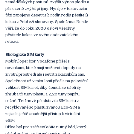
zemědělských postupů, zvýšit výnos plodin a 
přirozeně zvýšit příjmy. Nyní je v testovacím 
fázi zapojeno deset tisíc rodin rodin pěstitelů 
kakaa z Pobřeží slonoviny. Společnost Nestlé 
věří, že do roku 2030 osloví všechny 
pěstitele kakaa ve svém dodavatelském 
řetězci. 
Ekologické SIM karty
Mobilní operátor Vodafone přišel s 
novinkami, které mají snižovat dopady na 
životní prostředí ale i šetřit zákazníkům čas. 
Společnost už v minulosti přešla na poloviční 
velikost SIM karet, díky čemuž se ušetřily 
zhruba tři tuny plastu a 2,25 tuny papíru 
ročně. Teď nově představila SIM kartu z 
recyklovaného plastu zvanou Eco-SIM a 
zajistila ještě snadnější přístup k virtuální 
eSIM. 
Dříve byl pro zařízení eSIM nutný kód, který 
přišel poštou ve formě papírového 