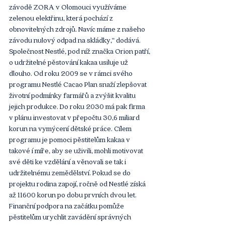
závodě ZORA v Olomouci využíváme 
zelenou elektřinu, která pochází z 
obnovitelných zdrojů. Navíc máme z našeho 
závodu nulový odpad na skládky,“ dodává. 
Společnost Nestlé, pod níž značka Orion patří, 
o udržitelné pěstování kakaa usiluje už 
dlouho. Od roku 2009 se v rámci svého 
programu Nestlé Cacao Plan snaží zlepšovat 
životní podmínky farmářů a zvýšit kvalitu 
jejich produkce. Do roku 2030 má pak firma 
v plánu investovat v přepočtu 30,6 miliard 
korun na vymýcení dětské práce. Cílem 
programu je pomoci pěstitelům kakaa v 
takové í míře, aby se uživili, mohli motivovat 
své děti ke vzdělání a věnovali se tak i 
udržitelnému zemědělství. Pokud se do 
projektu rodina zapojí, ročně od Nestlé získá 
až 11600 korun po dobu prvních dvou let. 
Finanční podpora na začátku pomůže 
pěstitelům urychlit zavádění správných 