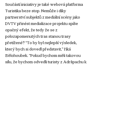
Součástí iniciativy je také webová platforma 
Turistika beze stop. Nemůže i díky 
partnerství subjektů z mediální scény jako 
DVTV přinést medializace projektu spíše 
opačný efekt, že tedy že se z 
polozapomenutých tras stanou trasy 
přetížené? “To by byl nejlepší výsledek, 
který bych si dovedl představit,” říká 
Bělohoubek. “Pokud bychom měli takovou 
sílu, že bychom odvedli turisty z Adršpachu k 
nám, pak to mohli škálovat a rozprostřít tu 
nálož, která ty nejvytíženější lokality opravdu 
devastuje,” dodává k ideálnímu scénáři 
Bělohoubek. Ten realistický se zatím drží 
plánu monitorovat, zda a jaký efekt se dostaví.
https://youtu.be/338XYYflMOo