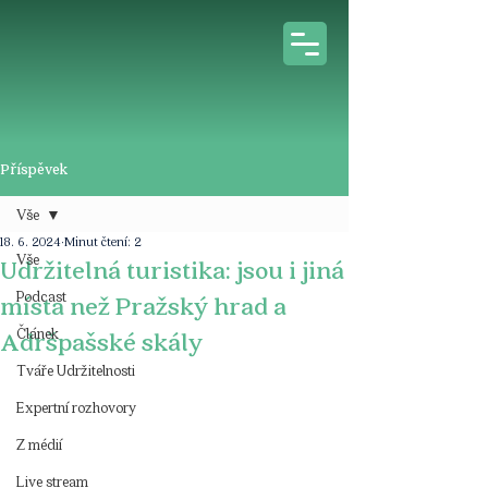
Příspěvek
Vše
18. 6. 2024
Minut čtení: 2
Vše
Udržitelná turistika: jsou i jiná
Podcast
místa než Pražský hrad a
Článek
Adršpašské skály
Tváře Udržitelnosti
Expertní rozhovory
Z médií
Live stream