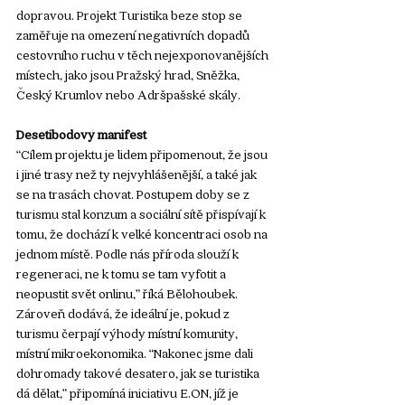
dopravou. Projekt Turistika beze stop se 
zaměřuje na omezení negativních dopadů 
cestovního ruchu v těch nejexponovanějších 
místech, jako jsou Pražský hrad, Sněžka, 
Český Krumlov nebo Adršpašské skály.
Desetibodový manifest
“Cílem projektu je lidem připomenout, že jsou 
i jiné trasy než ty nejvyhlášenější, a také jak 
se na trasách chovat. Postupem doby se z 
turismu stal konzum a sociální sítě přispívají k 
tomu, že dochází k velké koncentraci osob na 
jednom místě. Podle nás příroda slouží k 
regeneraci, ne k tomu se tam vyfotit a 
neopustit svět onlinu,” říká Bělohoubek. 
Zároveň dodává, že ideální je, pokud z 
turismu čerpají výhody místní komunity, 
místní mikroekonomika. “Nakonec jsme dali 
dohromady takové desatero, jak se turistika 
dá dělat,” připomíná iniciativu E.ON, jíž je 