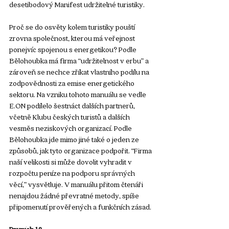
desetibodový Manifest udržitelné turistiky.
Proč se do osvěty kolem turistiky pouští 
zrovna společnost, kterou má veřejnost 
ponejvíc spojenou s energetikou? Podle 
Bělohoubka má firma “udržitelnost v erbu” a 
zároveň se nechce zříkat vlastního podílu na 
zodpovědnosti za emise energetického 
sektoru. Na vzniku tohoto manuálu se vedle 
E.ON podílelo šestnáct dalších partnerů, 
včetně Klubu českých turistů a dalších 
vesměs neziskových organizací. Podle 
Bělohoubka jde mimo jiné také o jeden ze 
způsobů, jak tyto organizace podpořit. “Firma 
naší velikosti si může dovolit vyhradit v 
rozpočtu peníze na podporu správných 
věcí,” vysvětluje. V manuálu přitom čtenáři 
nenajdou žádné převratné metody, spíše 
připomenutí prověřených a funkčních zásad.
Prvních 18