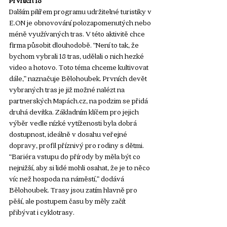
Dalším pilířem programu udržitelné turistiky v 
E.ON je obnovování polozapomenutých nebo 
méně využívaných tras. V této aktivitě chce 
firma působit dlouhodobě. “Není to tak, že 
bychom vybrali 18 tras, udělali o nich hezké 
video a hotovo. Toto téma chceme kultivovat 
dále,” naznačuje Bělohoubek. Prvních devět 
vybraných tras je již možné nalézt na 
partnerských 
Mapách.cz
, na podzim se přidá 
druhá devítka. Základním klíčem pro jejich 
výběr vedle nízké vytíženosti byla dobrá 
dostupnost, ideálně v dosahu veřejné 
dopravy, profil příznivý pro rodiny s dětmi. 
“Bariéra vstupu do přírody by měla být co 
nejnižší, aby si lidé mohli osahat, že je to něco 
víc než hospoda na náměstí,” dodává 
Bělohoubek. Trasy jsou zatím hlavně pro 
pěší, ale postupem času by měly začít 
přibývat i cyklotrasy.