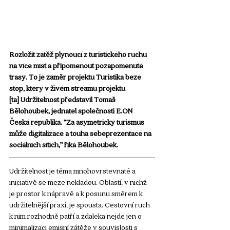
Rozložit zátěž plynoucí z turistického ruchu 
na více míst a připomenout pozapomenuté 
trasy. To je záměr projektu Turistika beze 
stop, který v živém streamu projektu 
[ta] Udržitelnost představil Tomáš 
Bělohoubek, jednatel společnosti E.ON 
Česká republika. “Za asymetrický turismus 
může digitalizace a touha sebeprezentace na 
sociálních sítích,” říká Bělohoubek.
Udržitelnost je téma mnohovrstevnaté a 
iniciativě se meze nekladou. Oblastí, v nichž 
je prostor k nápravě a k posunu směrem k 
udržitelnější praxi, je spousta. Cestovní ruch 
k nim rozhodně patří a zdaleka nejde jen o 
minimalizaci emisní zátěže v souvislosti s 