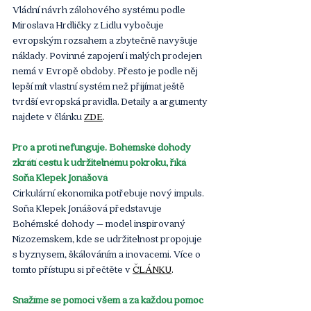
Vládní návrh zálohového systému podle 
Miroslava Hrdličky z Lidlu vybočuje 
evropským rozsahem a zbytečně navyšuje 
náklady. Povinné zapojení i malých prodejen 
nemá v Evropě obdoby. Přesto je podle něj 
lepší mít vlastní systém než přijímat ještě 
tvrdší evropská pravidla. Detaily a argumenty 
najdete v článku
ZDE
.
Pro a proti nefunguje. Bohémské dohody 
zkrátí cestu k udržitelnému pokroku, říká 
Soňa Klepek Jonášová
Cirkulární ekonomika potřebuje nový impuls. 
Soňa Klepek Jonášová představuje 
Bohémské dohody – model inspirovaný 
Nizozemskem, kde se udržitelnost propojuje 
s byznysem, škálováním a inovacemi. Více o 
tomto přístupu si přečtěte v
ČLÁNKU
. 
Snažíme se pomoci všem a za každou pomoc 