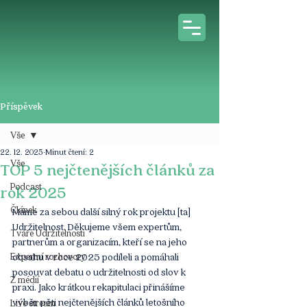
Příspěvek
Vše
22. 12. 2025
Minut čtení: 2
Vše
TOP 5 nejčtenějších článků za
Podcast
rok 2025
Článek
Máme za sebou další silný rok projektu [ta] 
Udržitelnost. Děkujeme všem expertům, 
Tváře Udržitelnosti
partnerům a organizacím, kteří se na jeho 
Expertní rozhovory
obsahu v roce 2025 podíleli a pomáhali 
posouvat debatu o udržitelnosti od slov k 
Z médií
praxi. Jako krátkou rekapitulaci přinášíme 
výběr pěti nejčtenějších článků letošního 
Live stream