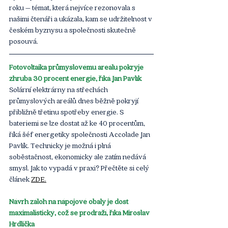
roku – témat, která nejvíce rezonovala s 
našimi čtenáři a ukázala, kam se udržitelnost v 
českém byznysu a společnosti skutečně 
posouvá.
Fotovoltaika průmyslovému areálu pokryje 
zhruba 30 procent energie, říká Jan Pavlík
Solární elektrárny na střechách 
průmyslových areálů dnes běžně pokryjí 
přibližně třetinu spotřeby energie. S 
bateriemi se lze dostat až ke 40 procentům, 
říká šéf energetiky společnosti Accolade Jan 
Pavlík. Technicky je možná i plná 
soběstačnost, ekonomicky ale zatím nedává 
smysl. Jak to vypadá v praxi? Přečtěte si celý 
článek
ZDE.
Návrh záloh na nápojové obaly je dost 
maximalistický, což se prodraží, říká Miroslav 
Hrdlička