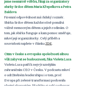
jsme nesmírně vděční, říkají za organizátory 
sbírky Srdce dětem Maria Křepelková a Petra 
Baldová
Firemní odpovědnost má i lidský rozměr. 
Sbírka Srdce dětem každoročně pomáhá 
vážně nemocným dětem a jejich rodinám. O 
tom, jak sbírka funguje a kam pomoc směřuje, 
mluví její organizátorky. Celý příběh a 
souvislosti najdete v článku
ZDE
. 
Cítím v české a evropské společnosti silnou 
vůli zabývat se budoucností, říká Violeta Luca
Violeta Luca patří k nejvýraznějším 
zahraničním CEO v Česku. V podcastu mluví 
o udržitelném leadershipu i o tom, proč 
Evropa při zelené transformaci podcenila 
vlastní ekosystém. Přečtěte si celý rozhovor
ZDE
.
Článek