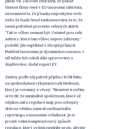
Jakub Vít. Zároveň zdůraznil, že pokud 
činnost firmy není v EU taxonomii zahrnuta, 
neznamená to, že jí banka neposkytne úvěr 
nebo že bude hned sankcionována za to, že 
nemá potřebné procento zelených aktivit. 
"Tak to vůbec nemusí být. Ostatně jsou celé 
sektory, které tam vůbec nejsou zahrnuty," 
podotkl. Jde například o zbrojní průmysl. 
Naštěstí taxonomie je dynamickou normou, v 
níž může být cokoli dále upravováno a 
doplňováno, dodal expert EY.
Změny podle něj patrně přijdou i kvůli tlaku 
na zjednodušení výkaznictví udržitelnosti, 
který je rozumný a věcný. "Nicméně troufám 
si tvrdit, že minimálně společnosti, které už 
nějakou míru regulace mají, jsou schopny 
drtivou většinu nástrah nefinančního 
reportingu a taxonomie zvládnout. Je to 
prostě velmi komplexní nový způsob 
regulace, který ovšem neplníte proto, abyste 