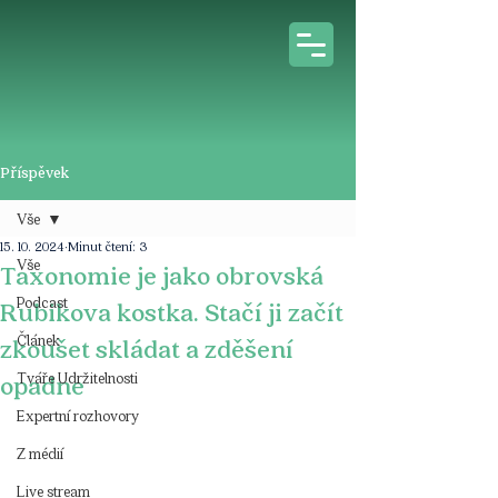
Příspěvek
Vše
15. 10. 2024
Minut čtení: 3
Vše
Taxonomie je jako obrovská
Podcast
Rubikova kostka. Stačí ji začít
Článek
zkoušet skládat a zděšení
Tváře Udržitelnosti
opadne
Expertní rozhovory
Z médií
Live stream