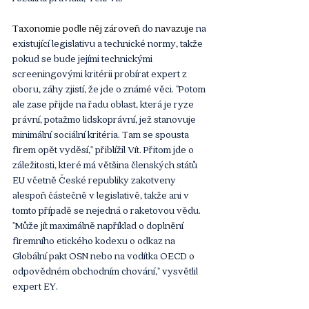
Taxonomie podle něj zároveň 
do 
navazuje 
na 
existující legislativu a technické normy, takže 
pokud se bude jejími technickými 
screeningovými kritérii probírat expert z 
oboru, záhy zjistí, že jde o známé věci. "Potom 
ale zase přijde na řadu oblast, která je ryze 
právní, potažmo lidskoprávní, jež stanovuje 
minimální sociální kritéria. Tam se spousta 
firem opět vyděsí," přiblížil Vít. Přitom jde o 
záležitosti, které má většina členských států 
EU včetně České republiky zakotveny 
alespoň částečně v legislativě, takže ani v 
tomto případě se nejedná o raketovou vědu. 
"Může jít maximálně například o doplnění 
firemního etického kodexu o odkaz na 
Globální pakt OSN nebo na vodítka OECD o 
odpovědném obchodním chování," vysvětlil 
expert EY.