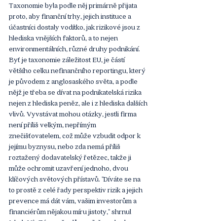
Taxonomie byla podle něj primárně přijata 
proto, aby finanční trhy, jejich instituce a 
účastníci dostaly vodítko, jak rizikové jsou z 
hlediska vnějších faktorů, a to nejen 
environmentálních, různé druhy podnikání. 
Byť je taxonomie záležitost EU, je částí 
většího celku nefinančního reportingu, který 
je původem z anglosaského světa, a podle 
nějž je třeba se dívat na podnikatelská rizika 
nejen z hlediska peněz, ale i z hlediska dalších 
vlivů. Vyvstávat mohou otázky, jestli firma 
není příliš velkým, nepřímým 
znečišťovatelem, což může vzbudit odpor k 
jejímu byznysu, nebo zda nemá příliš 
roztažený dodavatelský řetězec, takže ji 
může ochromit uzavření jednoho, dvou 
klíčových světových přístavů. "Díváte se na 
to prostě z celé řady perspektiv rizik a jejich 
prevence má dát vám, vašim investorům a 
financiérům nějakou míru jistoty," shrnul 