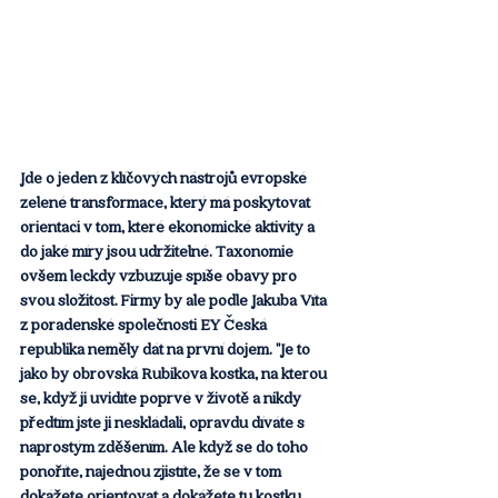
Jde o jeden z klíčových nástrojů evropské 
zelené transformace, který má poskytovat 
orientaci v tom, které ekonomické aktivity a 
do jaké míry jsou udržitelné. Taxonomie 
ovšem leckdy vzbuzuje spíše obavy pro 
svou složitost. Firmy by ale podle Jakuba Víta 
z poradenské společnosti EY Česká 
republika neměly dát na první dojem. "Je to 
jako by obrovská Rubikova kostka, na kterou 
se, když ji uvidíte poprvé v životě a nikdy 
předtím jste ji neskládali, opravdu díváte s 
naprostým zděšením. Ale když se do toho 
ponoříte, najednou zjistíte, že se v tom 
dokážete orientovat a dokážete tu kostku 