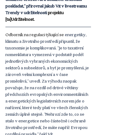
poskládat," přirovnal Jakub Vít v livestreamu 
Trendy v udržitelnosti 
projektu 
[ta]Udržitelnost.
Odborník na regulaci týkající se
 energetiky, 
klimatu a životního prostředí
připustil, že 
taxonomie je komplikovaná. "Je to taxativní 
nomenklatura vymezená v podstatě podél 
jednotlivých vybraných ekonomických 
sektorů a subsektorů, a byť je promyšlená, je 
zároveň velmi komplexní a v čase 
proměnlivá," uvedl. Za výhodu naopak 
považuje, že na rozdíl od drtivé většiny 
předchozích evropských environmentálních 
a energetických legislativních norem jde o 
nařízení, které tedy platí ve všech členských 
zemích úplně stejně. "Nehrozí zde to, co se 
stalo v energetice nebo částečně i ochraně 
životního prostředí, že máte napříč Evropou 
rozdílná pravidla," řekl Vít.