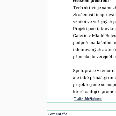
českého prostředí?
Těch aktivit je samozř
zkušeností inspiroval
vzniká ve veřejných pr
Projekt pod taktovko
Galerie v Mladé Boles
podpoře nadačního fo
talentovaných autorů 
přinesla do veřejného
Spolupráce v tématu s
ale také přinášejí um
projektu jsme se insp
které usilují o prom
Tváře Udržitelnosti
Komentáře