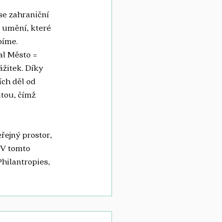
se zahraniční 
 umění, které 
bíme. 
l Město = 
žitek. Díky 
ch děl od 
tou, čímž 
řejný prostor, 
 V tomto 
hilantropies, 