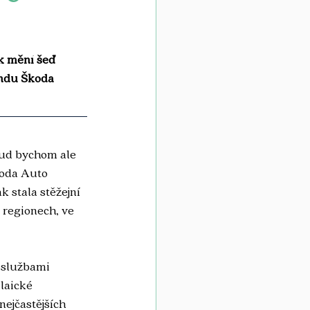
k mění šeď 
ondu Škoda 
kud bychom ale 
koda Auto 
k stala stěžejní 
 regionech, ve 
e službami 
laické 
ejčastějších 