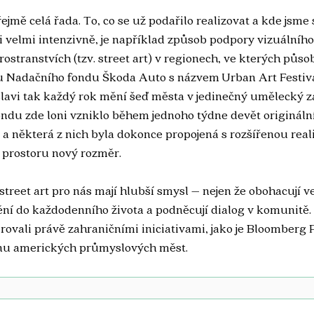
ejmě celá řada. To, co se už podařilo realizovat a kde jsme 
i velmi intenzivně, je například způsob podpory vizuálního
ostranstvích (tzv. street art) v regionech, ve kterých půso
u Nadačního fondu Škoda Auto s názvem Urban Art Festiva
lavi tak každý rok mění šeď města v jedinečný umělecký zá
ndu zde loni vzniklo během jednoho týdne devět originální
a některá z nich byla dokonce propojená s rozšířenou reali
 prostoru nový rozměr.
treet art pro nás mají hlubší smysl – nejen že obohacují ve
ění do každodenního života a podněcují dialog v komunitě.
irovali právě zahraničními iniciativami, jako je Bloomberg P
ěnu amerických průmyslových měst. 