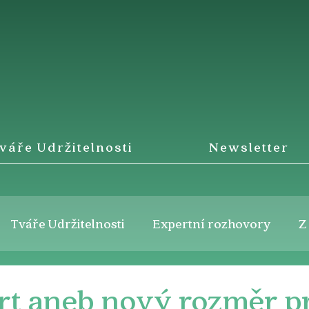
váře Udržitelnosti
Newsletter
Tváře Udržitelnosti
Expertní rozhovory
Z
Art aneb nový rozměr p