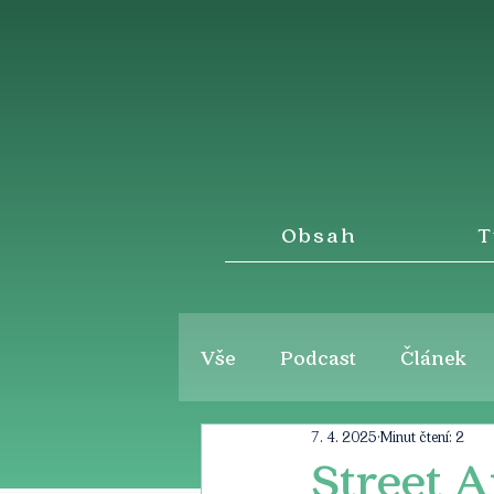
Obsah
T
Vše
Podcast
Článek
7. 4. 2025
Minut čtení: 2
Street 