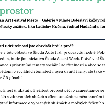
prostor
n Art Festival Město = Galerie v Mladé Boleslavi každý ro
ělecký zážitek, říká Ladislav Kučera, ředitel Nadačního f
sti udržitelnosti jste obzvlášť hrdí a proč?
me v této oblasti ve Škoda Auto hrdí, je opravdu hodně. Po
eden, bude jím iniciativa Škoda Social Week. Právě v ní Š
nce s prioritními tématy sociální udržitelnosti a akce se ta
ovědomí o sociálních tématech nejen uvnitř firmy, ale také v
v ČR působí. 
 přinesl unikátní příležitost propojit péči o zaměstnance s
ních a zdravotních služeb s cílem umožnit zaměstnancům i 
bytné informace o vybraných službách a možných řešeních n