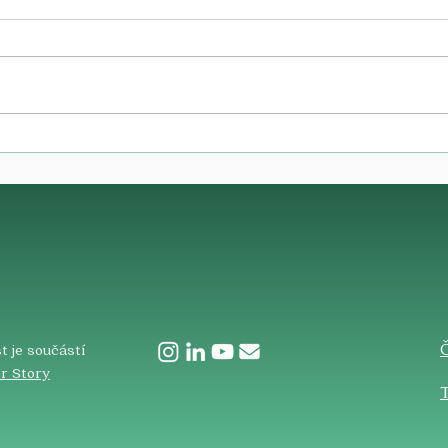
​
t je součástí
r Story
T