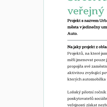
veřejný 
Projekt s názvem Urba
města v jedinečný um
Auto.   
Na jaký projekt z obla
Projektů, na které js
měli jmenovat pouze j
propojila své zaměstna
aktivitou zvyšující p
kterých automobilka 
Loňský pilotní ročník
poskytovatelů sociál
veřejnosti získat nez