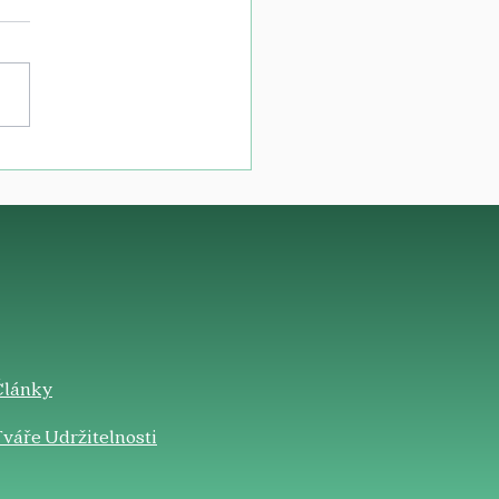
Články
váře Udržitelnosti