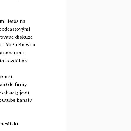
 i letos na 
 podcastovými 
rované diskuze 
, Udržitelnost a 
ěstnancům i 
ota každého z 
avému 
en) do firmy 
Podcasty jsou 
youtube kanálu 
nesli do 