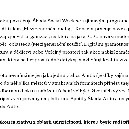
oku pokračuje Škoda Social Week se zajímavým programem
podtitulem „Mezigenerační dialog“. Koncept pracuje nově s
zapojených organizací, na které na jaře 2025 naváží mode
pěti oblastech (Mezigenerační soužití, Digitální gramotnost
ltura a dědictví nebo Veřejný prostor) tak akce nabízí zam
ta, která se bezprostředně dotýkají a ovlivňují kvalitu živ
oto nevnímáme jen jako jednu z akcí. Ambicí je díky zajím
do několika měsíců v atraktivních formátech přinést (nej
dbornou diskuzi nabízet i řešení velkých životních výzev. 
října zveřejňovány na platformě Spotify Škoda Auto a na 
da Auto.
akou iniciativu z oblasti udržitelnosti, kterou byste rádi při