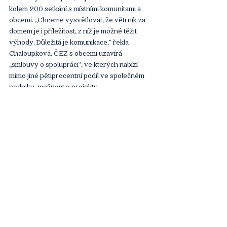
kolem 200 setkání s místními komunitami a 
obcemi. „Chceme vysvětlovat, že větrník za 
domem je i příležitost, z níž je možné těžit 
výhody. Důležitá je komunikace,“ řekla 
Chaloupková. ČEZ s obcemi uzavírá 
„smlouvy o spolupráci“, ve kterých nabízí 
mimo jiné pětiprocentní podíl ve společném 
podniku, možnost o projektu 
spolurozhodovat a mít ho pod kontrolou. 
Snaží se také hledat širší shodu například na 
úrovni mikroregionů. Vzájemná spolupráce 
všech obcí, tedy i těch, v jejichž katastrech 
větrné elektrárny přímo nevzniknou, dává 
smysl, protože společným postupem a díky 
místní znalosti lépe usměrní třeba dopad 
těchto staveb na krajinný ráz.
Jedním z trendů v energetice je 
decentralizace, k níž se ČEZ rovněž staví 
čelem. „Kde je to žádoucí, podporujeme to, 