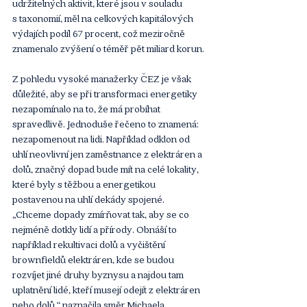
udržitelných aktivit, které jsou v souladu 
s taxonomií, měl na celkových kapitálových 
výdajích podíl 67 procent, což meziročně 
znamenalo zvýšení o téměř pět miliard korun.
Z pohledu vysoké manažerky ČEZ je však 
důležité, aby se při transformaci energetiky 
nezapomínalo na to, že má probíhat 
spravedlivě. Jednoduše řečeno to znamená: 
nezapomenout na lidi. Například odklon od 
uhlí neovlivní jen zaměstnance z elektráren a 
dolů, značný dopad bude mít na celé lokality, 
které byly s těžbou a energetikou 
postavenou na uhlí dekády spojené. 
„Chceme dopady zmírňovat tak, aby se co 
nejméně dotkly lidí a přírody. Obnáší to 
například rekultivaci dolů a vyčištění 
brownfieldů elektráren, kde se budou 
rozvíjet jiné druhy byznysu a najdou tam 
uplatnění lidé, kteří musejí odejít z elektráren 
nebo dolů,“ naznačila směr Michaela 