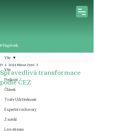
Příspěvek
Vše
19. 6. 2024
Minut čtení: 3
Vše
Spravedlivá transformace
Podcast
podle ČEZ
Článek
Tváře Udržitelnosti
Expertní rozhovory
Z médií
Live stream