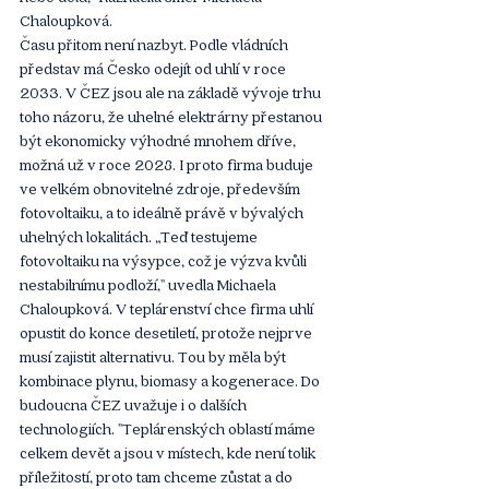
Chaloupková.
Času přitom není nazbyt. Podle vládních 
představ má Česko odejít od uhlí v roce 
2033. V ČEZ jsou ale na základě vývoje trhu 
toho názoru, že uhelné elektrárny přestanou 
být ekonomicky výhodné mnohem dříve, 
možná už v roce 2028. I proto firma buduje 
ve velkém obnovitelné zdroje, především 
fotovoltaiku, a to ideálně právě v bývalých 
uhelných lokalitách. „Teď testujeme 
fotovoltaiku na výsypce, což je výzva kvůli 
nestabilnímu podloží," uvedla Michaela 
Chaloupková. V teplárenství chce firma uhlí 
opustit do konce desetiletí, protože nejprve 
musí zajistit alternativu. Tou by měla být 
kombinace plynu, biomasy a kogenerace. Do 
budoucna ČEZ uvažuje i o dalších 
technologiích. "Teplárenských oblastí máme 
celkem devět a jsou v místech, kde není tolik 
příležitostí, proto tam chceme zůstat a do 