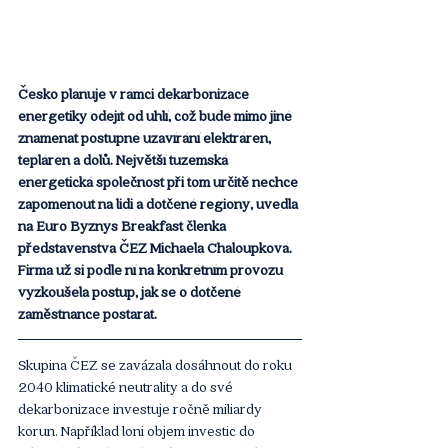
Česko plánuje v rámci dekarbonizace 
energetiky odejít od uhlí, což bude mimo jiné 
znamenat postupné uzavírání elektráren, 
tepláren a dolů. Největší tuzemská 
energetická společnost při tom určitě nechce 
zapomenout na lidi a dotčené regiony, uvedla 
na Euro Byznys Breakfast členka 
představenstva ČEZ Michaela Chaloupková. 
Firma už si podle ní na konkrétním provozu 
vyzkoušela postup, jak se o dotčené 
zaměstnance postarat.
Skupina ČEZ se zavázala dosáhnout do roku 
2040 klimatické neutrality a do své 
dekarbonizace investuje ročně miliardy 
korun. Například loni objem investic do 