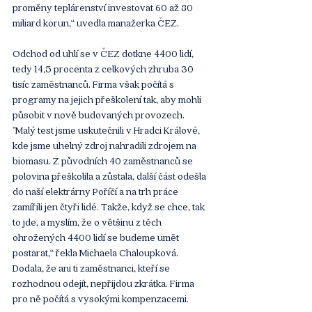
proměny teplárenství investovat 60 až 80 
miliard korun,“ uvedla manažerka ČEZ.
Odchod od uhlí se v ČEZ dotkne 4400 lidí, 
tedy 14,5 procenta z celkových zhruba 30 
tisíc zaměstnanců. Firma však počítá s 
programy na jejich přeškolení tak, aby mohli 
působit v nově budovaných provozech. 
"Malý test jsme uskutečnili v Hradci Králové, 
kde jsme uhelný zdroj nahradili zdrojem na 
biomasu. Z původních 40 zaměstnanců se 
polovina přeškolila a zůstala, další část odešla 
do naší elektrárny Poříčí a na trh práce 
zamířili jen čtyři lidé. Takže, když se chce, tak 
to jde, a myslím, že o většinu z těch 
ohrožených 4400 lidí se budeme umět 
postarat,“ řekla Michaela Chaloupková. 
Dodala, že ani ti zaměstnanci, kteří se 
rozhodnou odejít, nepřijdou zkrátka. Firma 
pro ně počítá s vysokými kompenzacemi.