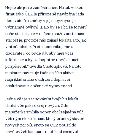
Nejde ale jen o zaměstnance. Na tak velkou 
firmu jako ČEZ je přirozeně navázána řada 
dodavatelů a změny v jejím byznysu je 
významně ovlivní. „Dalo by se říct, že to není 
naše starost, ale v našem uvažování to naše 
starost je, protože nás zajímá lokalita a to, jak 
v ní působíme. Proto komunikujeme s 
dodavateli, co bude dál, aby měli včas 
informace a byli schopni se nové situaci 
přizpůsobit,“ uvedla Chaloupková. Na toto 
minimum navazuje řada dalších aktivit, 
například snaha o udržení dopravní 
obslužnosti a občanské vybavenosti.
Jedna věc je zachování stávajících lokalit, 
druhá věc pak rozvoj nových. Zde 
manažerka zmínila odpor obcí zejména vůči 
větrným elektrárnám, který brání výstavbě 
nových zdrojů. Proto se ČEZ pouští do 
osvětových kampaní, například inicioval 