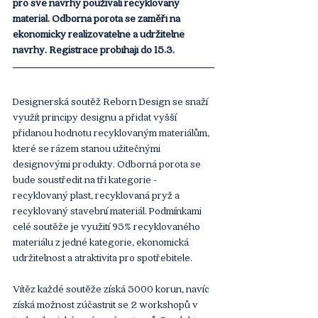
pro své návrhy používali recyklovaný 
materiál. Odborná porota se zaměří na 
ekonomicky realizovatelné a udržitelné 
návrhy. Registrace probíhají do 15.3. 
Designerská soutěž Reborn Design se snaží 
využít principy designu a přidat vyšší 
přidanou hodnotu recyklovaným materiálům, 
které se rázem stanou užitečnými 
designovými produkty. Odborná porota se 
bude soustředit na tři kategorie - 
recyklovaný plast, recyklovaná pryž a 
recyklovaný stavební materiál. Podmínkami 
celé soutěže je využití 95% recyklovaného 
materiálu z jedné kategorie, ekonomická 
udržitelnost a atraktivita pro spotřebitele. 
Vítěz každé soutěže získá 5000 korun, navíc 
získá možnost zúčastnit se 2 workshopů v 