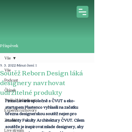
Příspěvek
Vše
9. 3. 2022
Minut čtení: 1
Vše
Soutěž Reborn Design láká
Podcast
designery navrhovat
Článek
udržitelné produkty
Tváře Udržitelnosti
Firma Lavaris společně s ČVUT a eko-
startupem Plastenco vyhlásili na začátku 
Expertní rozhovory
března designerskou soutěž nejen pro 
studenty Fakulty Architektury ČVUT. Cílem 
Z médií
soutěže je inspirovat mladé designery, aby 
Live stream