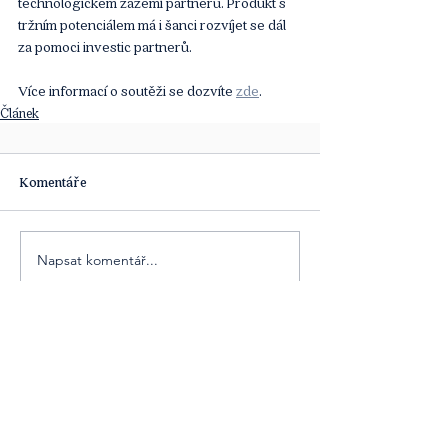
technologickém zázemí partnerů. Produkt s 
tržním potenciálem má i šanci rozvíjet se dál 
za pomoci investic partnerů. 
Více informací o soutěži se dozvíte 
zde
. 
Článek
Komentáře
Napsat komentář...