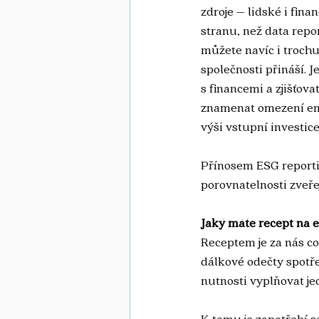
zdroje – lidské i fina
stranu, než data repo
můžete navíc i trochu
společnosti přináší. 
s financemi a zjišťov
znamenat omezení emi
výši vstupní investice. 
Přínosem ESG reportin
porovnatelnosti zveř
Jaký máte recept na e
Receptem je za nás co
dálkové odečty spotře
nutnosti vyplňovat je
K tomu je zapotřebí s