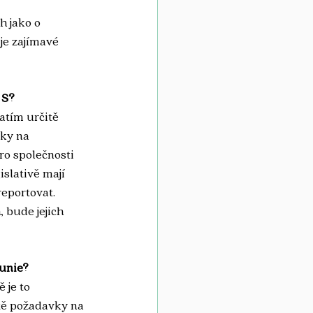
h jako o 
 je zajímavé 
 S?
atím určitě 
ky na 
ro společnosti 
slativě mají 
reportovat. 
 bude jejich 
unie? 
 je to 
tě požadavky na 