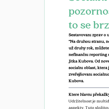
pozornos
to se br
Sestavování zpráv o u
“Na druhou stranu, ne
už druhý rok, můžete 
nefinanční reporting 
Jitka Kubová. Od nov
sociální oblast, která
zveřejňování sociální
Kubová.
Které hlavní překážky
Udržitelnost je multid
aspekty. Tuto složito