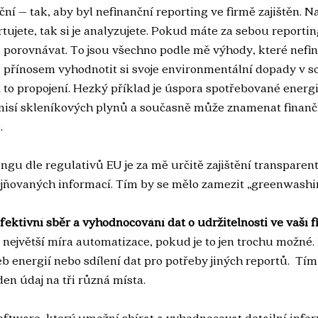
nční – tak, aby byl nefinanční reporting ve firmě zajištěn. 
rtujete, tak si je analyzujete. Pokud máte za sebou reportin
 porovnávat. To jsou všechno podle mě výhody, které nefin
Je přínosem vyhodnotit si svoje environmentální dopady v so
at to propojení. Hezký příklad je úspora spotřebované energ
sí skleníkových plynů a současně může znamenat finančn
    
gu dle regulativů EU je za mě určitě zajištění transparent
ejňovaných informací. Tím by se mělo zamezit „greenwashin
fektivní sběr a vyhodnocování dat o udržitelnosti ve vaší f
 největší míra automatizace, pokud je to jen trochu možné. 
b energií nebo sdílení dat pro potřeby jiných reportů.  Tím
den údaj na tři různá místa.
oftware, který umožní sbírat a vyhodnocovat detailní infor