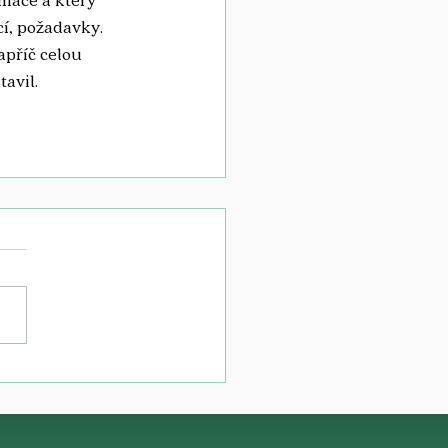
, požadavky.    
příč celou 
avil.  