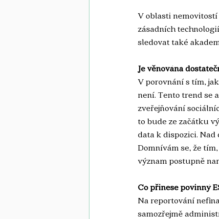
V oblasti nemovitostí
zásadních technologiíc
sledovat také akadem
Je věnována dostateč
V porovnání s tím, ja
není. Tento trend se 
zveřejňování sociální
to bude ze začátku výz
data k dispozici. Nad 
Domnívám se, že tím, 
význam postupně narů
Co přinese povinný ES
Na reportování nefinan
samozřejmě administra