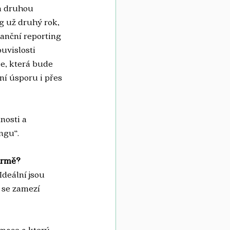
Na druhou 
g už druhý rok, 
anční reporting 
uvislosti 
ie, která bude 
í úsporu i přes 
nosti a 
gu“.  
irm
ě?
Ideální jsou 
 se zamezí 
mace a který 