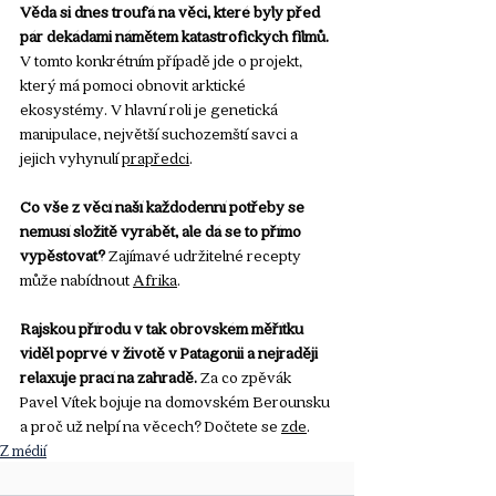
Věda si dnes troufá na věci, které byly před 
pár dekádami námětem katastrofických filmů. 
V tomto konkrétním případě jde o projekt, 
který má pomoci obnovit arktické 
ekosystémy. V hlavní roli je genetická 
manipulace, největší suchozemští savci a 
jejich vyhynulí 
prapředci
.
Co vše z věcí naší každodenní potřeby se 
nemusí složitě vyrábět, ale dá se to přímo 
vypěstovat? 
Zajímavé udržitelné recepty 
může nabídnout 
Afrika
.
Rajskou přírodu v tak obrovském měřítku 
viděl poprvé v životě v Patagonii a nejraději 
relaxuje prací na zahradě.
 Za co zpěvák 
Pavel Vítek bojuje na domovském Berounsku 
a proč už nelpí na věcech? Dočtete se 
zde
.
Z médií