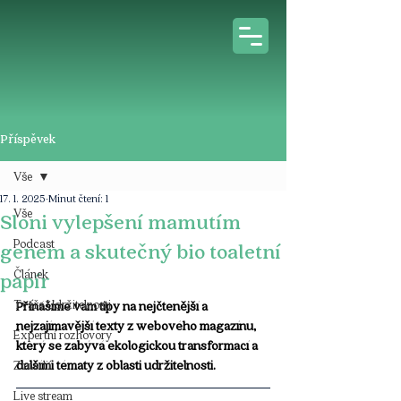
Příspěvek
Vše
17. 1. 2025
Minut čtení: 1
Vše
Sloni vylepšení mamutím
Podcast
genem a skutečný bio toaletní
Článek
papír
Tváře Udržitelnosti
Přinášíme vám tipy na nejčtenější a 
nejzajímavější texty z webového magazínu, 
Expertní rozhovory
který se zabývá ekologickou transformací a 
dalšími tématy z oblasti udržitelnosti.
Z médií
Live stream