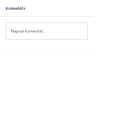
Komentáře
Napsat komentář...
Obsahová platforma [ta] Udržitelnost je
součástí obsahových projektů agentury
Cover Story