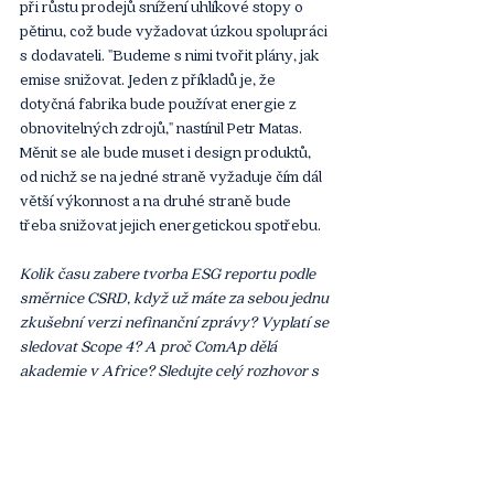
při růstu prodejů snížení uhlíkové stopy o 
pětinu, což bude vyžadovat úzkou spolupráci 
s dodavateli. "Budeme s nimi tvořit plány, jak 
emise snižovat. Jeden z příkladů je, že 
dotyčná fabrika bude používat energie z 
obnovitelných zdrojů," nastínil Petr Matas. 
Měnit se ale bude muset i design produktů, 
od nichž se na jedné straně vyžaduje čím dál 
větší výkonnost a na druhé straně bude 
třeba snižovat jejich energetickou spotřebu.
Kolik času zabere tvorba ESG reportu podle 
směrnice CSRD, když už máte za sebou jednu 
zkušební verzi nefinanční zprávy? Vyplatí se 
sledovat Scope 4? A proč ComAp dělá 
akademie v Africe? Sledujte celý rozhovor s 
Barborou Vajnarovou a Petrem Matasem.
https://youtu.be/1nmnpNtA5cA