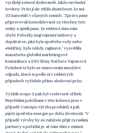
vyrábějí externí dodavatelé, takže nevlastní 
továrny. Práci jí ale ztížila skutečnost, že má 
25 kanceláří v různých zemích. "Zprávu jsme 
připravovali konsolidovaně za všechny tyto 
entity a zjistili jsme, že některá data nám 
chybí. Pobočky mají nájemní smlouvy a 
dopátrat se, jaká byla spotřeba vody nebo 
elektřiny, bylo někdy zajímavé," vysvětlila 
manažerka globální marketingové 
komunikace a ESG firmy Barbora Vajnarová. 
Podobné to bylo se stanovením množství 
odpadu, které si podle ní v některých 
případech vyžádalo přímo sledovací práci.
Vyčíslit scope 3 pak byl vysloveně oříšek. 
Největšími položkami v této kolonce jsou v 
případě ComApu výroba produktů a pak 
jejich spotřeba energie po dobu životnosti. "V 
případě výroby by se nabízelo přijít za našimi 
partnery a požádat je, ať nám data o emisní 
stopě dodají, což tak ale zatím nefunguje," 