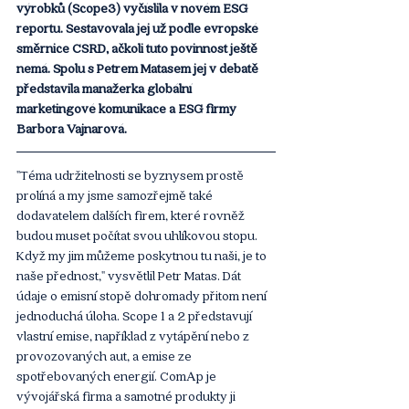
výrobků (Scope3) vyčíslila v novém ESG 
reportu. Sestavovala jej už podle evropské 
směrnice CSRD, ačkoli tuto povinnost ještě 
nemá. Spolu s Petrem Matasem jej v debatě 
představila manažerka globální 
marketingové komunikace a ESG firmy 
Barbora Vajnarová.
"Téma udržitelnosti se byznysem prostě 
prolíná a my jsme samozřejmě také 
dodavatelem dalších firem, které rovněž 
budou muset počítat svou uhlíkovou stopu. 
Když my jim můžeme poskytnou tu naši, je to 
naše přednost," vysvětlil Petr Matas. Dát 
údaje o emisní stopě dohromady přitom není 
jednoduchá úloha. Scope 1 a 2 představují 
vlastní emise, například z vytápění nebo z 
provozovaných aut, a emise ze 
spotřebovaných energií. ComAp je 
vývojářská firma a samotné produkty ji 