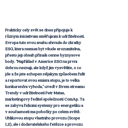
Prakticky celý svět se dnes připojuje k 
různým iniciativám směřujícím k udržitelnosti. 
Evropa tuto svou snahu shrnula do zkratky 
ESG, která nemusí být všude srozumitelná, 
přesto její obsah přináší cenné byznysové 
body. "Například v Americe ESG na první 
dobrou neznají, ale když jim vysvětlíte, o co 
jde a že jste schopen nějakým způsobem řídit 
a reportovat svou emisní stopu, je to velká 
konkurenční výhoda," uvedl v živém streamu 
Trendy v udržitelnosti Petr Matas, 
marketingový ředitel společnosti ComAp. Ta 
se zabývá řídícími systémy pro energetiku a 
v současnosti má pobočky po celém světě. 
Uhlíkovou stopu vlastního provozu (Scope 
1,2), ale i dodavatelského řetězce a provozu 