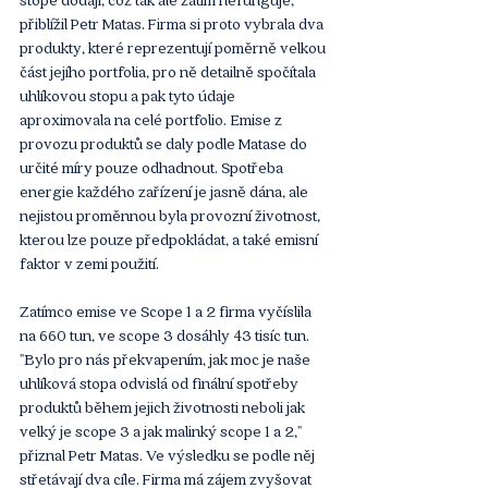
přiblížil Petr Matas. Firma si proto vybrala dva 
produkty, které reprezentují poměrně velkou 
část jejího portfolia, pro ně detailně spočítala 
uhlíkovou stopu a pak tyto údaje 
aproximovala na celé portfolio. 
Emise z 
provozu produktů se daly podle Matase do 
určité míry pouze odhadnout. Spotřeba 
energie každého zařízení je jasně dána, ale 
nejistou proměnnou byla provozní životnost, 
kterou lze pouze předpokládat, a také emisní 
faktor v zemi použití.
Zatímco emise ve Scope 1 a 2 firma vyčíslila 
na 660 tun, ve scope 3 dosáhly 43 tisíc tun. 
"Bylo pro nás překvapením, jak moc je naše 
uhlíková stopa odvislá od finální spotřeby 
produktů během jejich životnosti neboli jak 
velký je scope 3 a jak malinký scope 1 a 2," 
přiznal Petr Matas. Ve výsledku se podle něj 
střetávají dva cíle. Firma má zájem zvyšovat 