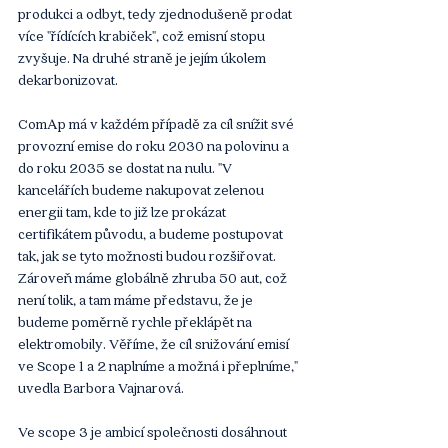
produkci a odbyt, tedy zjednodušeně prodat 
více "řídících krabiček", což emisní stopu 
zvyšuje. Na druhé straně je jejím úkolem 
dekarbonizovat.
ComAp má v každém případě za cíl snížit své 
provozní emise do roku 2030 na polovinu a 
do roku 2035 se dostat na nulu. "V 
kancelářích budeme nakupovat zelenou 
energii tam, kde to již lze prokázat 
certifikátem původu, a budeme postupovat 
tak, jak se tyto možnosti budou rozšiřovat. 
Zároveň máme globálně zhruba 50 aut, což 
není tolik, a tam máme představu, že je 
budeme poměrně rychle překlápět na 
elektromobily. Věříme, že cíl snižování emisí 
ve Scope 1 a 2 naplníme a možná i přeplníme," 
uvedla Barbora Vajnarová.
Ve scope 3 je ambicí společnosti dosáhnout 