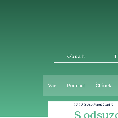
Obsah
T
Vše
Podcast
Článek
18. 10. 2023
Minut čtení: 3
S odsuz