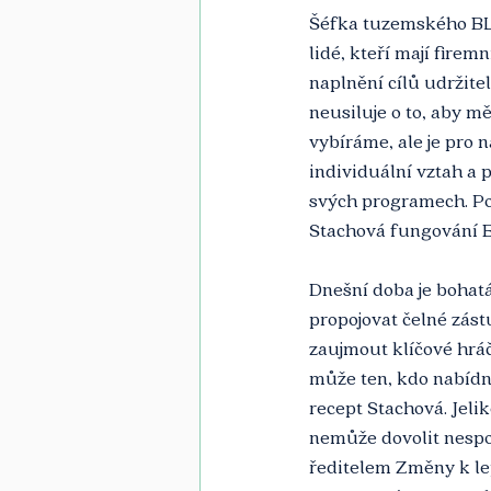
Šéfka tuzemského BLF
lidé, kteří mají firem
naplnění cílů udržitel
neusiluje o to, aby mě
vybíráme, ale je pro 
individuální vztah a 
svých programech. Po
Stachová fungování B
Dnešní doba je bohatá 
propojovat čelné zástu
zaujmout klíčové hráč
může ten, kdo nabídne
recept Stachová. Jeli
nemůže dovolit nespol
ředitelem Změny k le