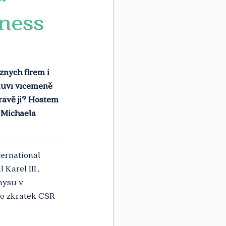
iness
ných firem i 
luví víceméně 
rávě ji? Hostem 
 Michaela 
ernational 
arel III., 
nysu v 
do zkratek CSR 