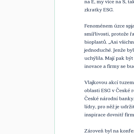
na E, my více na S, ta
zkratky ESG. 
Fenoménem úzce spjat
smířlivosti, protože 
bioplastů. „Asi všichn
jednoduché. Jenže byl
uchýlila. Mají pak bý
inovace a firmy se bu
Vlajkovou akcí tuzems
oblasti ESG v České r
České národní banky. 
lídry, pro něž je udrži
inspirace dovnitř fir
Zároveň byl na konfe