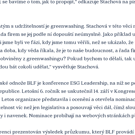
k se bavíme o tom, jak to propojit,“ odkazuje Stachová na p
ým s udržitelností je greenwashing. Stachová v této věci 
řada firem se jej podle ní dopouští neúmyslně. Jako příklad 
i jsme byli ve fázi, kdy jsme tomu věřili, než se ukázalo, že 
a doba, kdy věda říkala, že je to naše budoucnost, a řada f
t obviněny z greenwashingu? Pokud bychom to dělali, tak 
dou bát cokoli udělat,“ vysvětluje Stachová. 
ké odnože BLF je konference ESG Leadership, na níž se pot
epublice. Letošní 6. ročník se uskutečnil 14. září v Kongre
Letos organizace představila i ocenění a otevřela nominac
telnost víc než jen legislativa a posouvají věci dál, čímž slou
my i navenek. Nominace probíhají na webových stránkách p
renci prezentován výsledek průzkumu, který BLF provádí v