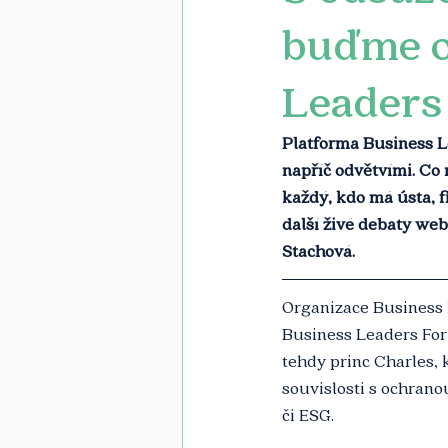
buďme op
Leaders
Platforma Business Le
napříč odvětvími. Co 
každý, kdo má ústa, f
další živé debaty web
Stachová. 
Organizace Business L
Business Leaders Foru
tehdy princ Charles, k
souvislosti s ochrano
či ESG.