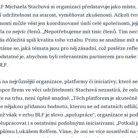
 Michaela Stachová si organizaci představuje jako místo,
ní udržitelnost na starost, vyměňovat zkušenosti. Ačkoli tvrd
nosti může vést jen koordinované úsilí celé společnosti, jej
la co nejvíc členů. „Nepotřebujeme mít tisíc členů. Tím nechc
nás důležitá spíš kvalita toho vztahu. Proto se snažíme mít
ptáme se, jaká témata jsou pro něj zásadní, což posléze refl
dstatné je, abychom byli relevantním partnerem pro naše f
LF. 
na nejrůznější organizace, platformy či iniciativy, které se
pce firem ve věci udržitelnosti. Stachová nezastírá, že osl
e na trhu, není úplně snadné. „Těch platforem je skutečně
 nějakou přidanou hodnotu, kterou se od ostatních odliší,
kož však v erbu BLF je slovo „spolupráce“, organizace si po
upracovat i s ostatními podobnými iniciativami. „Potkali j
pšímu Lukášem Rolfem. Víme, že oni se více soustředí na v