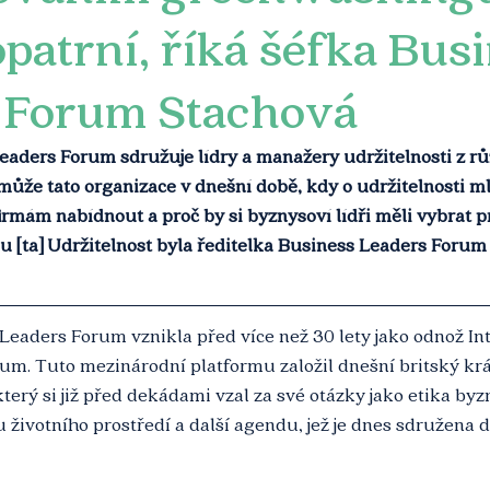
atrní, říká šéfka Bus
 Forum Stachová
aders Forum sdružuje lídry a manažery udržitelnosti z růz
může tato organizace v dnešní době, kdy o udržitelnosti m
irmám nabídnout a proč by si byznysoví lídři měli vybrat p
u [ta] Udržitelnost byla ředitelka Business Leaders Forum
eaders Forum vznikla před více než 30 lety jako odnož Int
m. Tuto mezinárodní platformu založil dnešní britský král K
terý si již před dekádami vzal za své otázky jako etika byz
u životního prostředí a další agendu, jež je dnes sdružena 