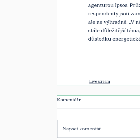
agenturou Ipsos. Průz
respondenty jsou zamě
ale ne výhradně. „V ně
stále důležitější tém
důsledku energetické 
Live stream
Komentáře
Napsat komentář...