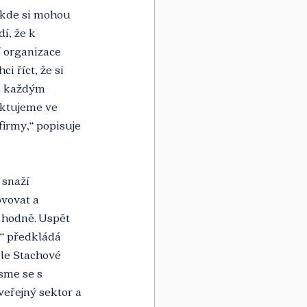
 kde si mohou 
í, že k 
í organizace 
i říct, že si 
 s každým 
ektujeme ve 
irmy,“ popisuje 
 snaží 
ovovat a 
 hodně. Uspět 
“ předkládá 
dle Stachové 
sme se s 
eřejný sektor a 