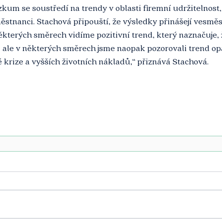
kum se soustředí na trendy v oblasti firemní udržitelnost,
stnanci. Stachová připouští, že výsledky přinášejí vesměs
kterých směrech vidíme pozitivní trend, který naznačuje, že
a, ale v některých směrech jsme naopak pozorovali trend o
krize a vyšších životních nákladů,“ přiznává Stachová. 