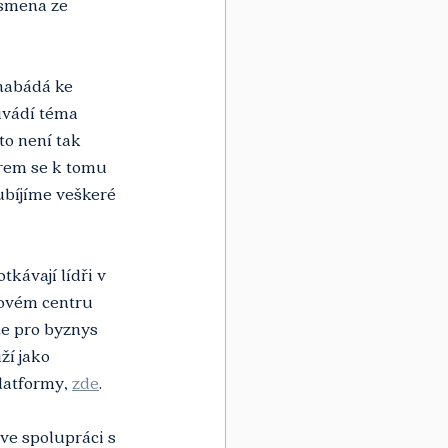
ísmena ze 
nabádá ke 
uvádí téma 
to není tak 
irem se k tomu 
ubíjíme veškeré 
kávají lídři v 
sovém centru 
e pro byznys 
ží jako 
latformy, 
zde
. 
e spolupráci s 