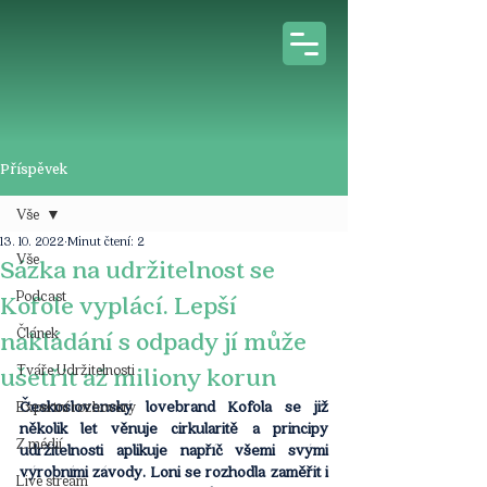
Příspěvek
Vše
13. 10. 2022
Minut čtení: 2
Vše
Sázka na udržitelnost se
Podcast
Kofole vyplácí.⁠ Lepší
Článek
nakládání s odpady jí může
Tváře Udržitelnosti
ušetřit až miliony korun
Československý lovebrand Kofola se již 
Expertní rozhovory
několik let věnuje cirkularitě a principy 
Z médií
udržitelnosti aplikuje napříč všemi svými 
výrobními závody. Loni se rozhodla zaměřit i 
Live stream