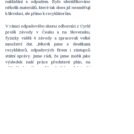
nakládání s odpadem. Bylo identifikováno 
několik materiálů, které tak dnes již nesměřují 
k likvidaci, ale přímo k recyklátorům. 
V rámci odpadového skenu odborníci z Cyrkl 
prošli závody v Česku a na Slovensku, 
fyzicky viděli 4 závody a zpracovali velké 
množství dat. „Mluvili jsme s desítkami 
recyklátorů, odpadových firem i zástupců 
státní správy. Jsme rádi, že jsme mohli jako 
výsledek naší práce představit plán, na 
základě kterého může Kofola efektivněji 
nakládat se všemi druhy odpadů. Je skvělé, že 
Kofola má i vlastního odpadového manažera, 
se kterým budeme doporučené kroky 
realizovat,” shrnuje závěrem šéf konzultantů 
v Cyrkl, Vojtěch Pilnáček.
Článek