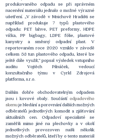
produkovaného odpadu se při správném 
nacenění materiálu jednalo o možné výrazné 
ušetření. „V závodě v Mnichově Hradišti se 
například produkuje 7 typů plastového 
odpadu: PET lahve, PET preformy, HDPE 
víčka, PP bigbagy, LDPE fólie, plastové 
kanystry a směsný odpadní plast. V 
reportovaném roce 2020 vzniklo v závodě 
celkem 58 tun plastového odpadu, které lze 
ještě dále využít,“ popsal výsledek vstupního 
auditu Vojtěch Pilnáček, vedoucí 
konzultačního týmu v Cyrkl Zdrojová 
platforma, s.r.o. 
Dalším dobře obchodovatelným odpadem 
jsou i kovové obaly. Součástí 
odpadového 
skenu
 je hledání a porovnání dalších možných 
odběratelů jednotlivých komodit a zjišťování 
aktuálních cen. Odpadoví specialisté se 
zaměřili mimo jiné na plechovky a v okolí 
jednotlivých provozoven našli několik 
možných odběratelů, kteří by o tento materiál 