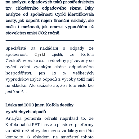
na analýzu odpadových toků prostřednictvím 
tzv. cirkulárního odpadového skenu. Díky 
analýze od společnosti Cyrkl identifikovala 
cesty, jak uspořit nejen finanční náklady, ale 
našla i možnosti, jak omezit vypouštění až 
stovek tun emisí CO2 ročně. 
Specialisté na nakládání s odpady ze 
společnosti 
Cyrkl
 zjistili, že Kofola 
ČeskoSlovensko a.s. a všechny její závody se 
pyšní velmi vysokým skóre odpadového 
hospodářství. Jen 18 % veškerých 
vyprodukovaných odpadů z výroby totiž míří 
na skládku. Ale ukázalo se, že i toto číslo lze 
ještě snížit.
Láska má 1000 jmen, Kofola desítky 
využitelných odpadů
Analýza pomohla odhalit například to, že 
Kofola nabízí PET lahve a plastové preformy 
za nižší než obvyklou cenu za kilogram této 
komodity. S ohledem na množství tohoto 