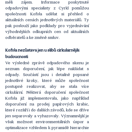
měli zájem. Informace poskytnuté 
odpadovými specialisty z Cyrkl pomůžou 
společnosti Kofola udělat si přehled o 
aktuálních cenách jednotlivých materiálů. Ty 
pak poslouží jako podklady pro vyjednávání 
výhodnějších odkupních cen od aktuálních 
odběratelů a ke změně smluv.
Kofola nezůstává jen u slibů cirkulárnější 
budoucnosti 
Ve výsledné zprávě odpadového skenu je 
seznam doporučení, jak lépe nakládat s 
odpady. Součástí jsou i detailně popsané 
jednotlivé kroky, které může společnost 
postupně realizovat, aby se stala více 
cirkulární. Některá doporučení společnost 
Kofola již implementovala, jako například 
doporučení na prodej papírových krabic, 
které rozšíří i do dalších závodů, kde se dříve 
jen separovaly a vyhazovaly. Významnější je 
však možnost environmentálních úspor a 
optimalizace vzhledem k pyramidě hierarchie 