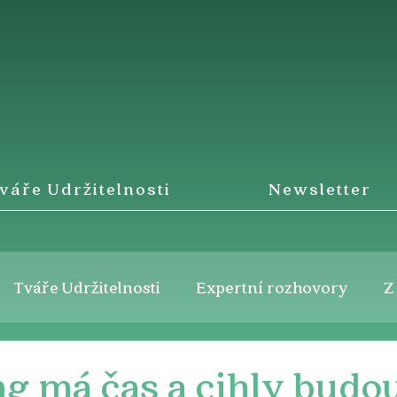
váře Udržitelnosti
Newsletter
Tváře Udržitelnosti
Expertní rozhovory
Z
g má čas a cihly budou