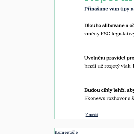
Přinášíme vám tipy na
Dlouho slibované a o
změny ESG legislativy
Uvolnění pravidel pr
brzdí už rozjetý vlak.
Budou cihly lehčí, aby
Ekonews rozhovor s 
Z médií
Komentáře