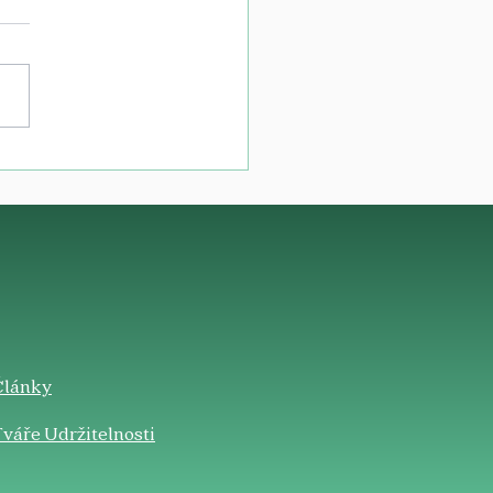
Články
váře Udržitelnosti