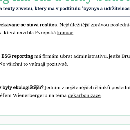
 texty z webu, který má v podtitulu "byznys a udržitelnost
čekáváné se stává realitou
. Nejdůležitější zprávou poslední
, která navrhla Evropská 
komise
.
o ESG reporting
 má firmám ubrat administrativu, jenže Bru
 Ne všichni to vnímají 
pozitivně
.
 byly ekologičtější?
 Jedním z nejčtenějších článků posledn
šéfem Wienerbergeru na téma 
dekarbonizace
.