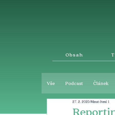
Obsah
T
Vše
Podcast
Článek
27. 2. 2025
Minut čtení: 1
Reportin